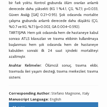
bir fark yoktu. Kontrol grubunda ölüm oranları anlamlı
derecede daha yüksekti (KG 1 %4.1, ÇG, %7,1; p=0.033,
Güven Aralığı [GA] 0.21–0.95). Şok odasında mortalite
çalışma grubunda anlamlı derecede daha düşüktü (ÇG,
%0.7 ve KG, %7.1 (p=0.002, GA 0.004–0.592).
TARTIŞMA: Hem şok odasında hem de hastaneye kabul
sonrası ATLS kılavuzları ve travma ekibinin kullanılmaya
başlanması hem şok odasında hem de hastaneye
kabulden sonraki ilk 24 saat içindeki mortaliteyi
azaltmıştır.
Anahtar Kelimeler:
Ölümcül sonuç, travma ekibi,
travmada ileri yaşam desteği, travma merkezleri; travma
sistemi.
Corresponding Author:
Stefano Magnone, Italy
Manuscript Language:
English