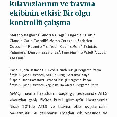
kılavuzlarının ve travma
ekibinin etkisi: Bir olgu
kontrollü çalışma
1
1
2
Stefano Magnone
, Andrea Allegri
, Eugenia Belotti
,
3
1
Claudio Carlo Castelli
, Marco Ceresoli
, Federico
1
1
2
Coccolini
, Roberto Manfredi
, Cecilia Merli
, Fabrizio
1
1
4
Palamara
, Dario Piazzalunga
, Tino Martino Valetti
, Luca
1
Ansaloni
1
Papa 23. John Hastanesi, 1. Genel Cerrahi Kliniği, Bergamo, İtalya
2
Papa 23. John Hastanesi, Acil Tıp Kliniği, Bergamo, İtalya
3
Papa 23. John Hastanesi, Ortopedi Kliniği, Bergamo, İtalya
4
Papa 23. John Hastanesi, Yoğun Bakım Ünitesi, Bergamo, İtalya
AMAÇ: Travma hastalarının başlangıç tedavisinde ATLS
kılavuzları geniş ölçüde kabul görmüştür. Hastanemiz
Nisan 2011’de ATLS ve travma ekibi uygulamasını
başlatmıştır. Bu çalışmanın amaçları şok odasında ve