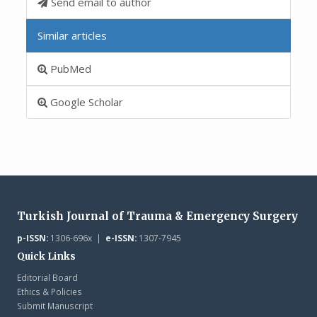
Send email to author
Similar articles
PubMed
Google Scholar
Turkish Journal of Trauma & Emergency Surgery
p-ISSN:
1306-696x |
e-ISSN:
1307-7945
Quick Links
Editorial Board
Ethics & Policies
Submit Manuscript