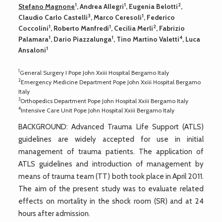
1
1
2
Stefano Magnone
, Andrea Allegri
, Eugenia Belotti
,
3
1
Claudio Carlo Castelli
, Marco Ceresoli
, Federico
1
1
2
Coccolini
, Roberto Manfredi
, Cecilia Merli
, Fabrizio
1
1
4
Palamara
, Dario Piazzalunga
, Tino Martino Valetti
, Luca
1
Ansaloni
1
General Surgery I Pope John Xxiii Hospital Bergamo Italy
2
Emergency Medicine Department Pope John Xxiii Hospital Bergamo
Italy
3
Orthopedics Department Pope John Hospital Xxiii Bergamo Italy
4
Intensive Care Unit Pope John Hospital Xxiii Bergamo Italy
BACKGROUND: Advanced Trauma Life Support (ATLS)
guidelines are widely accepted for use in initial
management of trauma patients. The application of
ATLS guidelines and introduction of management by
means of trauma team (TT) both took place in April 2011.
The aim of the present study was to evaluate related
effects on mortality in the shock room (SR) and at 24
hours after admission.