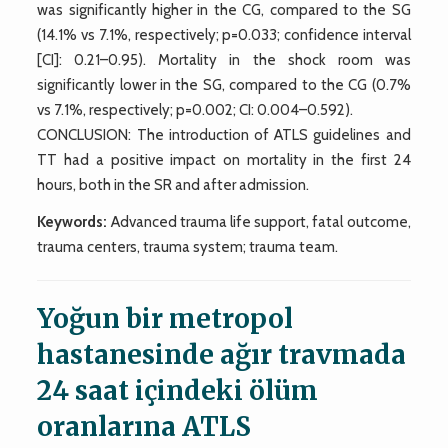
was significantly higher in the CG, compared to the SG
(14.1% vs 7.1%, respectively; p=0.033; confidence interval
[CI]: 0.21–0.95). Mortality in the shock room was
significantly lower in the SG, compared to the CG (0.7%
vs 7.1%, respectively; p=0.002; CI: 0.004–0.592).
CONCLUSION: The introduction of ATLS guidelines and
TT had a positive impact on mortality in the first 24
hours, both in the SR and after admission.
Keywords:
Advanced trauma life support, fatal outcome,
trauma centers, trauma system; trauma team.
Yoğun bir metropol
hastanesinde ağır travmada
24 saat içindeki ölüm
oranlarına ATLS