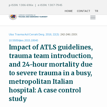
p-ISSN: 1306-696x | e-ISSN: 1307-7945
HOME
CONTACT
TR
Toggle n
Ulus Travma Acil Cerrahi Derg. 2016; 22(3):
242-246 | DOI:
10.5505/tjtes.2015.19540
Impact of ATLS guidelines,
trauma team introduction,
and 24-hour mortality due
to severe trauma in a busy,
metropolitan Italian
hospital: A case control
study