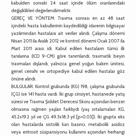
kabulden sonraki 24 saat içinde ölüm oranlarındaki
değişiklikleri değerlendirmektir.
GEREÇ VE YÖNTEM: Travma sonrası en az 48 saat
içindeki hasta kabullerinin kaydedildiği idarenin bilgisayar
yazılımından hastalara ait veriler alındı. Çalışma dönemi
Nisan 2011 ila Aralık 2012 ve kontrol dönemi Ocak 2007 ila
Mart 2011 arası idi. Kabul edilen hastaların tümü ilk
tanılarına (ICD 9-CM) göre tanımlandı, travmatik beyin
travmaları dışlandı, yalnızca genel yoğun bakım ünitesi,
genel cerrahi ve ortopediye kabul edilen hastalar göz
önüne alındı.
BULGULAR: Kontrol grubunda (KG) 198, çalışma grubunda
(ÇG) ise 141 hasta vardı. İki grup cinsiyet, hastanede yatış
süresi ve Travma Şiddet Derecesi Skoru açısından benzer
olmasına rağmen yaşları farklıydı (yaş ortalamaları: KG,
45.2±19.2 yıl ve ÇG 49.3±18.3 yıl [p=0.03]). İki grupta eks
olan hastalarda sistolik kan basıncı, metabolik asidoz
veya eritrosit süspansiyonu kullanımı açısından herhangi