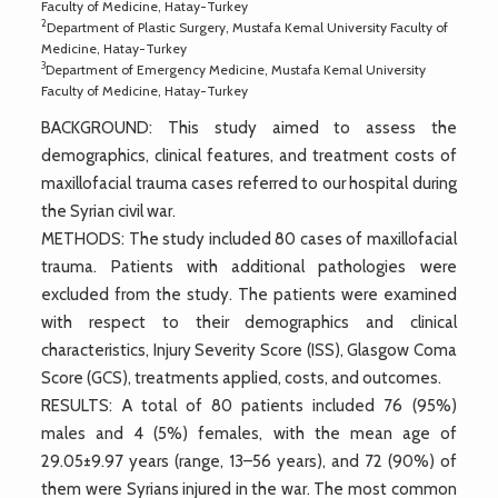
Faculty of Medicine, Hatay-Turkey
2
Department of Plastic Surgery, Mustafa Kemal University Faculty of
Medicine, Hatay-Turkey
3
Department of Emergency Medicine, Mustafa Kemal University
Faculty of Medicine, Hatay-Turkey
BACKGROUND: This study aimed to assess the
demographics, clinical features, and treatment costs of
maxillofacial trauma cases referred to our hospital during
the Syrian civil war.
METHODS: The study included 80 cases of maxillofacial
trauma. Patients with additional pathologies were
excluded from the study. The patients were examined
with respect to their demographics and clinical
characteristics, Injury Severity Score (ISS), Glasgow Coma
Score (GCS), treatments applied, costs, and outcomes.
RESULTS: A total of 80 patients included 76 (95%)
males and 4 (5%) females, with the mean age of
29.05±9.97 years (range, 13–56 years), and 72 (90%) of
them were Syrians injured in the war. The most common