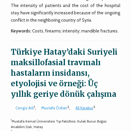
The intensity of patients and the cost of the hospital
stay have significantly increased because of the ongoing
conflict in the neighboring country of Syria.
Keywords:
Costs, firearms; intensity; mandible fractures.
Türkiye Hatay’daki Suriyeli
maksillofasial travmalı
hastaların insidansı,
etyolojisi ve örneği: Üç
yıllık geriye dönük çalışma
1
2
3
Cengiz Arlı
,
Mustafa Özkan
,
Ali Karakuş
1
Mustafa Kemal Üniversitesi Tıp Fakültesi, Kulak Burun Boğaz
Anabilim Dalı, Hatay