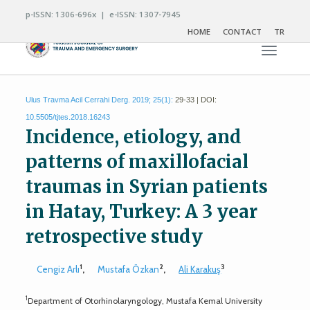
p-ISSN: 1306-696x | e-ISSN: 1307-7945
HOME
CONTACT
TR
Toggle n
Ulus Travma Acil Cerrahi Derg. 2019; 25(1):
29-33 | DOI:
10.5505/tjtes.2018.16243
Incidence, etiology, and
patterns of maxillofacial
traumas in Syrian patients
in Hatay, Turkey: A 3 year
retrospective study
1
2
3
Cengiz Arlı
,
Mustafa Özkan
,
Ali Karakuş
1
Department of Otorhinolaryngology, Mustafa Kemal University