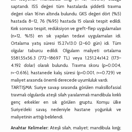
saptandı. ISS değeri tüm hastalarda şiddetli travma
değeri olan 16’nın altında bulundu. GKS değeri dört (%5)
hastada 8–12, 76 (%95) hastada 15 olarak tespit edildi.
Kırık sonrası tespit, redüksiyon ve greft-flep uygulamaları
(n=12, %15) en sık yapılan tedavi uygulamaları idi.
Ortalama yatış süresi 15.27±13.0 (2–60 gün) idi. Tüm
olgular taburcu edildi. Olguların maliyeti ortalama
5581.55±56.3 (772–18697 TL) veya 1.251.24±14.2 (173–
4.192 dolar) olarak bulundu. Travma skoru (p=0.004,
r=-0.616), hastanede kalış süresi (p<0.001, r=+0.729) ve
maliyet arasında önemli derecede uyumluluk vardı.
TARTIŞMA: Suriye savaşı sırasında görülen maksillofasial
travmalı olgularda ateşli silah yaralanmalı mandibula kırıklı
genç erkekler en sık görülen gruptu. Komşu ülke
Suriye’deki savaş nedeniyle hastane yoğunluk ve
maliyetinin arttığı belirlendi.
Anahtar Kelimeler:
Ateşli silah, maliyet; mandibula kırığı;