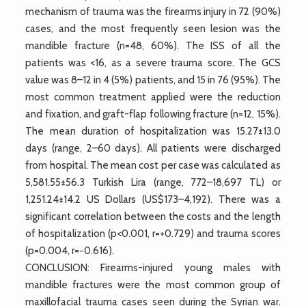
mechanism of trauma was the firearms injury in 72 (90%)
cases, and the most frequently seen lesion was the
mandible fracture (n=48, 60%). The ISS of all the
patients was <16, as a severe trauma score. The GCS
value was 8–12 in 4 (5%) patients, and 15 in 76 (95%). The
most common treatment applied were the reduction
and fixation, and graft-flap following fracture (n=12, 15%).
The mean duration of hospitalization was 15.27±13.0
days (range, 2–60 days). All patients were discharged
from hospital. The mean cost per case was calculated as
5,581.55±56.3 Turkish Lira (range, 772–18,697 TL) or
1,251.24±14.2 US Dollars (US$173–4,192). There was a
significant correlation between the costs and the length
of hospitalization (p<0.001, r=+0.729) and trauma scores
(p=0.004, r=−0.616).
CONCLUSION: Firearms-injured young males with
mandible fractures were the most common group of
maxillofacial trauma cases seen during the Syrian war.