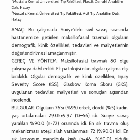
2
Mustafa Kemal Üniversitesi Tıp Fakültesi, Plastik Cerrahi Anabilim
Dalı, Hatay
3
Mustafa Kemal Üniversitesi Tıp Fakültesi, Acil Tıp Anabilim Dalı,
Hatay
AMAÇ: Bu çalışmada Suriye’deki sivil savaş sırasında
hastanemize getirilen maksillofasial travmalı olguların
demografik, klinik özellikleri, tedavileri ve maliyetlerinin
değerlendirilmesi amaçlanmıştır.
GEREÇ VE YÖNTEM: Maksillofasial travmalı 80 olgu
çalışmaya dahil edildi. Ek patolojisi olan olgular çalışma dışı
bırakıldı. Olgular demografik ve klinik özellikleri, Injury
Severity Score (ISS), Glaskow Koma Skoru (GKS),
uygulanan tedaviler, maliyetleri ve sonuçları açısından
incelendi.
BULGULAR: Olguların 76’sı (%95) erkek, dördü (%5) kadın,
yaş ortalamaları 29.05±9.97 (13–56) idi. Suriye savaş
yaralıları %90.0 (n=72) oranında idi. En sık travma oluş
mekanizması ateşli silah yaralanması 72 (%90.0) idi. En
sık lezyonun mandibula kırığı (n=48, %60.0) olduğu