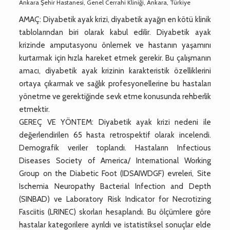
Ankara Şehir Hastanesi, Genel Cerrahi Kliniği, Ankara, Türkiye
AMAÇ: Diyabetik ayak krizi, diyabetik ayağın en kötü klinik
tablolarından biri olarak kabul edilir. Diyabetik ayak
krizinde amputasyonu önlemek ve hastanın yaşamını
kurtarmak için hızla hareket etmek gerekir. Bu çalışmanın
amacı, diyabetik ayak krizinin karakteristik özelliklerini
ortaya çıkarmak ve sağlık profesyonellerine bu hastaları
yönetme ve gerektiğinde sevk etme konusunda rehberlik
etmektir.
GEREÇ VE YÖNTEM: Diyabetik ayak krizi nedeni ile
değerlendirilen 65 hasta retrospektif olarak incelendi.
Demografik veriler toplandı. Hastaların Infectious
Diseases Society of America/ International Working
Group on the Diabetic Foot (IDSAIWDGF) evreleri, Site
Ischemia Neuropathy Bacterial Infection and Depth
(SINBAD) ve Laboratory Risk Indicator for Necrotizing
Fasciitis (LRINEC) skorları hesaplandı. Bu ölçümlere göre
hastalar kategorilere ayrıldı ve istatistiksel sonuçlar elde