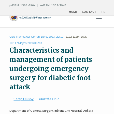
p-ISSN: 1306-696x | e-ISSN: 1307-7945
HOME
CONTACT
TR
Toggle n
Ulus Travma Acil Cerrahi Derg. 2023; 29(10):
1122-1129 | DOI:
10.14744/tjtes.2023.06713
Characteristics and
management of patients
undergoing emergency
surgery for diabetic foot
attack
Serap Ulusoy
,
Mustafa Oruc
Department of General Surgery, Bilkent City Hospital, Ankara-