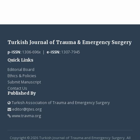
Turkish Journal of Trauma & Emergency Surgery
p-ISSN:
1306-696x |
e-ISSN:
1307-7945
Quick Links
Editorial Board
Ethics & Policies
Submit Manuscript
Contact Us
Published By
Turkish Association of Trauma and Emergency Surgery
editor@tjtes.org
www.travma.org
Copyright © 2026 Turkish Journal of Trauma and Emergency Surgery. All