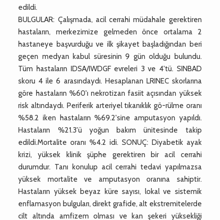
edildi.
BULGULAR: Çalışmada, acil cerrahi müdahale gerektiren
hastaların, merkezimize gelmeden önce ortalama 2
hastaneye başvurduğu ve ilk şikayet başladığından beri
geçen medyan kabul süresinin 9 gün olduğu bulundu.
Tüm hastaların IDSA/IWDGF evreleri 3 ve 4'tü. SINBAD
skoru 4 ile 6 arasındaydı. Hesaplanan LRINEC skorlarına
göre hastaların %60'ı nekrotizan fasiit açısından yüksek
risk altındaydı. Periferik arteriyel tıkanıklık gö-rülme oranı
%58.2 iken hastaların %69.2'sine amputasyon yapıldı.
Hastaların %21.3'ü yoğun bakım ünitesinde takip
edildi.Mortalite oranı %4.2 idi. SONUÇ: Diyabetik ayak
krizi, yüksek klinik şüphe gerektiren bir acil cerrahi
durumdur. Tanı konulup acil cerrahi tedavi yapılmazsa
yüksek mortalite ve amputasyon oranına sahiptir.
Hastaların yüksek beyaz küre sayısı, lokal ve sistemik
enflamasyon bulguları, direkt grafide, alt ekstremitelerde
cilt altında amfizem olması ve kan şekeri yüksekliği