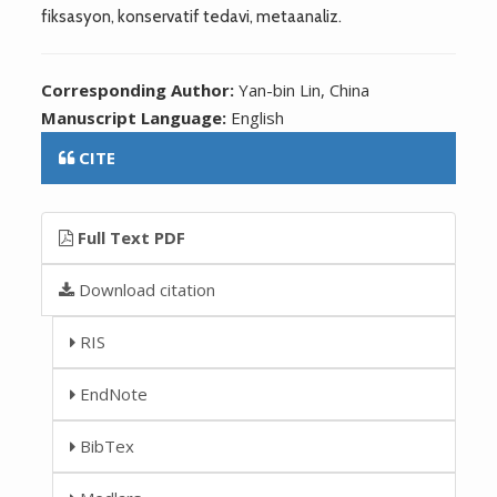
fiksasyon, konservatif tedavi, metaanaliz.
Corresponding Author:
Yan-bin Lin, China
Manuscript Language:
English
CITE
Full Text PDF
Download citation
RIS
EndNote
BibTex