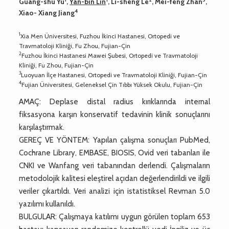
Guang-shu Yu
,
Yan-bin Lin
, Li-sheng Le
, Mei-feng Zhan
,
4
Xiao- Xiang Jiang
1
Xia Men Üniversitesi, Fuzhou İkinci Hastanesi, Ortopedi ve
Travmatoloji Kliniği, Fu Zhou, Fujian-Çin
2
Fuzhou İkinci Hastanesi Mawei Şubesi, Ortopedi ve Travmatoloji
Kliniği, Fu Zhou, Fujian-Çin
3
Luoyuan İlçe Hastanesi, Ortopedi ve Travmatoloji Kliniği, Fujian-Çin
4
Fujian Üniversitesi, Geleneksel Çin Tıbbı Yüksek Okulu, Fujian-Çin
AMAÇ: Deplase distal radius kırıklarında internal
fiksasyona karşın konservatif tedavinin klinik sonuçlarını
karşılaştırmak.
GEREÇ VE YÖNTEM: Yapılan çalışma sonuçları PubMed,
Cochrane Library, EMBASE, BIOSIS, Ovid veri tabanları ile
CNKI ve Wanfang veri tabanından derlendi. Çalışmaların
metodolojik kalitesi eleştirel açıdan değerlendirildi ve ilgili
veriler çıkartıldı. Veri analizi için istatistiksel Revman 5.0
yazılımı kullanıldı.
BULGULAR: Çalışmaya katılımı uygun görülen toplam 653