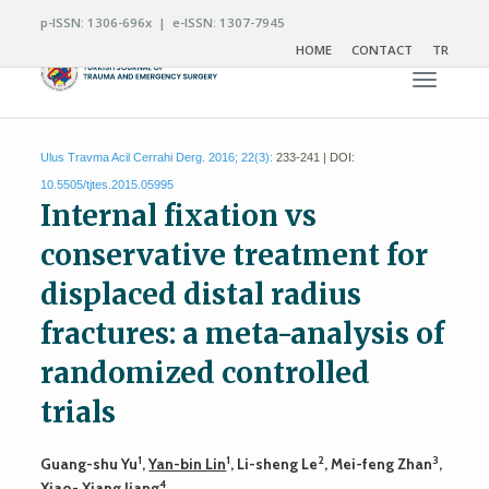
p-ISSN: 1306-696x | e-ISSN: 1307-7945
HOME
CONTACT
TR
Toggle n
Ulus Travma Acil Cerrahi Derg. 2016; 22(3):
233-241 | DOI:
10.5505/tjtes.2015.05995
Internal fixation vs
conservative treatment for
displaced distal radius
fractures: a meta-analysis of
randomized controlled
trials
1
1
2
3
Guang-shu Yu
,
Yan-bin Lin
, Li-sheng Le
, Mei-feng Zhan
,
4
Xiao- Xiang Jiang