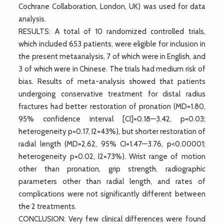
Cochrane Collaboration, London, UK) was used for data
analysis.
RESULTS: A total of 10 randomized controlled trials,
which included 653 patients, were eligible for inclusion in
the present metaanalysis, 7 of which were in English, and
3 of which were in Chinese. The trials had medium risk of
bias. Results of meta-analysis showed that patients
undergoing conservative treatment for distal radius
fractures had better restoration of pronation (MD=1.80,
95% confidence interval [CI]=0.18—3.42, p=0.03;
heterogeneity p=0.17, I2=43%), but shorter restoration of
radial length (MD=2.62, 95% CI=1.47—3.76, p<0.00001;
heterogeneity p=0.02, I2=73%). Wrist range of motion
other than pronation, grip strength, radiographic
parameters other than radial length, and rates of
complications were not significantly different between
the 2 treatments.
CONCLUSION: Very few clinical differences were found