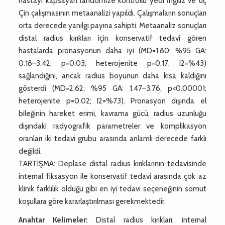
hastayı kapsayan randomize kontrollü yedi İngiliz ve üç
Çin çalışmasının metaanalizi yapıldı. Çalışmaların sonuçları
orta derecede yanılgı payına sahipti. Metaanaliz sonuçları
distal radius kırıkları için konservatif tedavi gören
hastalarda pronasyonun daha iyi (MD=1.80; %95 GA:
0.18–3.42; p=0.03; heterojenite p=0.17; I2=%43)
sağlandığını, ancak radius boyunun daha kısa kaldığını
gösterdi (MD=2.62; %95 GA: 1.47–3.76, p<0.00001;
heterojenite p=0.02; I2=%73). Pronasyon dışında el
bileğinin hareket erimi, kavrama gücü, radius uzunluğu
dışındaki radyografik parametreler ve komplikasyon
oranları iki tedavi grubu arasında anlamlı derecede farklı
değildi.
TARTIŞMA: Deplase distal radius kırıklarının tedavisinde
internal fiksasyon ile konservatif tedavi arasında çok az
klinik farklılık olduğu gibi en iyi tedavi seçeneğinin somut
koşullara göre kararlaştırılması gerekmektedir.
Anahtar Kelimeler:
Distal radius kırıkları, internal