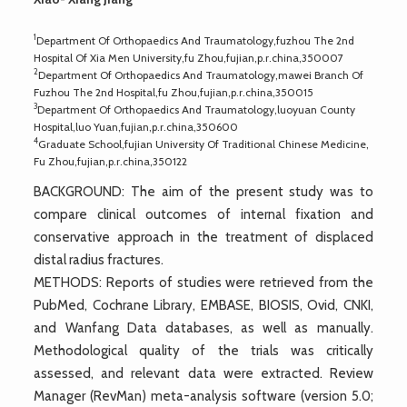
1
Department Of Orthopaedics And Traumatology,fuzhou The 2nd
Hospital Of Xia Men University,fu Zhou,fujian,p.r.china,350007
2
Department Of Orthopaedics And Traumatology,mawei Branch Of
Fuzhou The 2nd Hospital,fu Zhou,fujian,p.r.china,350015
3
Department Of Orthopaedics And Traumatology,luoyuan County
Hospital,luo Yuan,fujian,p.r.china,350600
4
Graduate School,fujian University Of Traditional Chinese Medicine,
Fu Zhou,fujian,p.r.china,350122
BACKGROUND: The aim of the present study was to
compare clinical outcomes of internal fixation and
conservative approach in the treatment of displaced
distal radius fractures.
METHODS: Reports of studies were retrieved from the
PubMed, Cochrane Library, EMBASE, BIOSIS, Ovid, CNKI,
and Wanfang Data databases, as well as manually.
Methodological quality of the trials was critically
assessed, and relevant data were extracted. Review
Manager (RevMan) meta-analysis software (version 5.0;