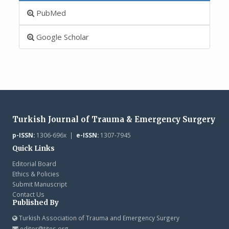
PubMed
Google Scholar
Turkish Journal of Trauma & Emergency Surgery
p-ISSN:
1306-696x |
e-ISSN:
1307-7945
Quick Links
Editorial Board
Ethics & Policies
Submit Manuscript
Contact Us
Published By
Turkish Association of Trauma and Emergency Surgery
editor@tjtes.org