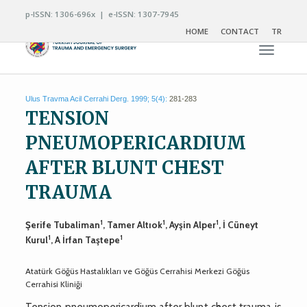
p-ISSN: 1306-696x | e-ISSN: 1307-7945
HOME
CONTACT
TR
Toggle n
Ulus Travma Acil Cerrahi Derg. 1999; 5(4):
281-283
TENSION
PNEUMOPERICARDIUM
AFTER BLUNT CHEST
TRAUMA
1
1
1
Şerife Tubaliman
, Tamer Altıok
, Ayşin Alper
, İ Cüneyt
1
1
Kurul
, A İrfan Taştepe
Atatürk Göğüs Hastalıkları ve Göğüs Cerrahisi Merkezi Göğüs
Cerrahisi Kliniği
Tension pneumopericardium after blunt chest trauma is