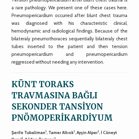
a rare pathology. We present one of these cases here.
Pneumopericardium occurred after blunt chest trauma
was diagnosed with his characteristic clinical,
hemodynamic and radiological findings. Because of the
bilateraly pneumothoraces sequentially bilateraly chest
tubes inserted to the patient and then tension
pneumopericardium and pneumopericardium
reggressed without needing any intervention.
KÜNT TORAKS
TRAVMASINA BAĞLI
SEKONDER TANSİYON
PNÖMOPERİKARDİYUM
1
1
1
Şerife Tubaliman
, Tamer Altıok
, Ayşin Alper
, İ Cüneyt
1
1