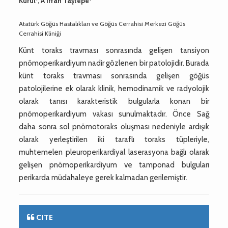
Kurul
, A İrfan Taştepe
Atatürk Göğüs Hastalıkları ve Göğüs Cerrahisi Merkezi Göğüs
Cerrahisi Kliniği
Künt toraks travması sonrasında gelişen tansiyon
pnömoperikardiyum nadir gözlenen bir patolojidir. Burada
künt toraks travması sonrasında gelişen göğüs
patolojilerine ek olarak klinik, hemodinamik ve radyolojik
olarak tanısı karakteristik bulgularla konan bir
pnömoperikardiyum vakası sunulmaktadır. Önce Sağ
daha sonra sol pnömotoraks oluşması nedeniyle ardışık
olarak yerleştirilen iki taraflı toraks tüpleriyle,
muhtemelen pleuroperikardiyal laserasyona bağlı olarak
gelişen pnömoperikardiyum ve tamponad bulguları
perikarda müdahaleye gerek kalmadan gerilemiştir.
CITE