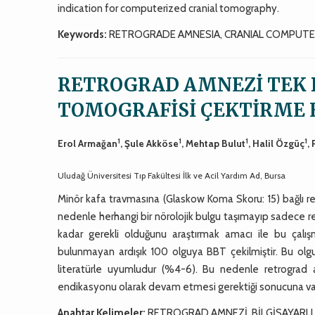
indication for computerized cranial tomography.
Keywords:
RETROGRADE AMNESIA, CRANIAL COMPUTE
RETROGRAD AMNEZİ TEK B
TOMOGRAFİSİ ÇEKTİRME 
1
1
1
1
Erol Armağan
, Şule Akköse
, Mehtap Bulut
, Halil Özgüç
,
Uludağ Üniversitesi Tıp Fakültesi İlk ve Acil Yardım Ad, Bursa
Minör kafa travmasına (Glaskow Koma Skoru: 15) bağlı ret
nedenle herhangi bir nörolojik bulgu taşımayıp sadece re
kadar gerekli olduğunu araştırmak amacı ile bu çalışm
bulunmayan ardışık 100 olguya BBT çekilmiştir. Bu olg
literatürle uyumludur (%4-6). Bu nedenle retrogr
endikasyonu olarak devam etmesi gerektiği sonucuna varı
Anahtar Kelimeler:
RETROGRAD AMNEZİ, BİLGİSAYARLI