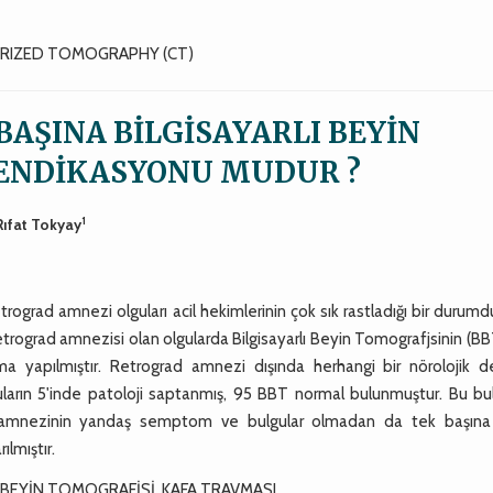
RIZED TOMOGRAPHY (CT)
AŞINA BİLGİSAYARLI BEYİN
ENDİKASYONU MUDUR ?
1
 Rıfat Tokyay
rograd amnezi olguları acil hekimlerinin çok sık rastladığı bir durumd
trograd amnezisi olan olgularda Bilgisayarlı Beyin Tomografjsinin (B
a yapılmıştır. Retrograd amnezi dışında herhangi bir nörolojik def
uların 5'inde patoloji saptanmış, 95 BBT normal bulunmuştur. Bu bul
ad amnezinin yandaş semptom ve bulgular olmadan da tek başın
lmıştır.
 BEYİN TOMOGRAFİSİ, KAFA TRAVMASI