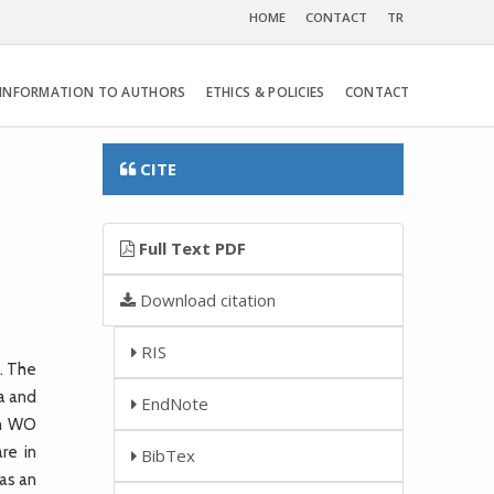
HOME
CONTACT
TR
INFORMATION TO AUTHORS
ETHICS & POLICIES
CONTACT
CITE
Full Text PDF
Download citation
RIS
. The
ia and
EndNote
in WO
re in
BibTex
 as an