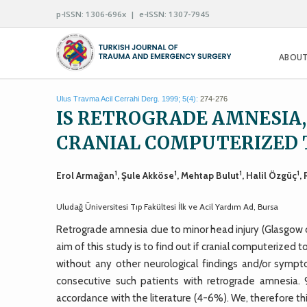
p-ISSN: 1306-696x | e-ISSN: 1307-7945
ABOUT
Ulus Travma Acil Cerrahi Derg. 1999; 5(4):
274-276
IS RETROGRADE AMNESIA, 
CRANIAL COMPUTERIZED
1
1
1
1
Erol Armağan
, Şule Akköse
, Mehtap Bulut
, Halil Özgüç
,
Uludağ Üniversitesi Tıp Fakültesi İlk ve Acil Yardım Ad, Bursa
Retrograde amnesia due to minor head injury (Glasgow 
aim of this study is to find out if cranial computerized
without any other neurological findings and/or sympt
consecutive such patients with retrograde amnesia.
accordance with the literature (4-6%). We, therefore th