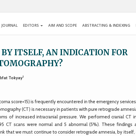
 JOURNAL
EDITORS
AIM AND SCOPE
ABSTRACTING & INDEXING
BY ITSELF, AN INDICATION FOR
 TOMOGRAPHY?
1
 Rıfat Tokyay
coma score=15) is frequently encountered in the emergency services
 tomography (CT) is necessary in patients with pure retrograde amnes
oms of increased intracranial pressure. We performed cranial CT 
 95 CT scans were normal and 5 abnormal (5%). These findings a
ink that we must continue to consider retrograde amnesia, by itself,