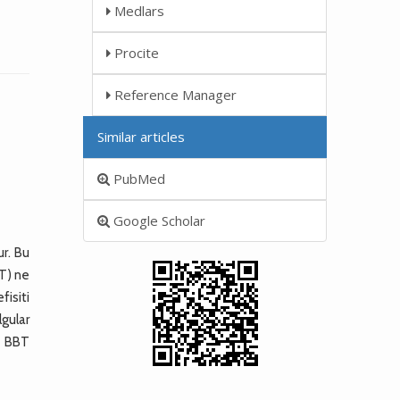
Medlars
Procite
Reference Manager
Similar articles
PubMed
Google Scholar
ur. Bu
BT) ne
isiti
gular
a BBT