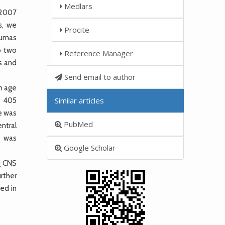
Medlars
 2007
s, we
Procite
raumas
o two
Reference Manager
s and
Send email to author
n age
Similar articles
e 405
ge was
PubMed
ntral
n was
Google Scholar
g CNS
urther
ed in