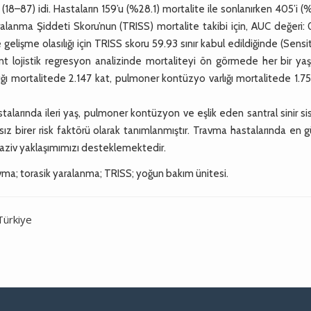
–87) idi. Hastaların 159’u (%28.1) mortalite ile sonlanırken 405’i (
lanma Şiddeti Skoru’nun (TRISS) mortalite takibi için, AUC değeri: 
elişme olasılığı için TRISS skoru 59.93 sınır kabul edildiğinde (Sensit
ant lojistik regresyon analizinde mortaliteyi ön görmede her bir yaş
rlığı mortalitede 2.147 kat, pulmoner kontüzyo varlığı mortalitede 1.7
alarında ileri yaş, pulmoner kontüzyon ve eşlik eden santral sinir s
 birer risk faktörü olarak tanımlanmıştır. Travma hastalarında en g
aziv yaklaşımımızı desteklemektedir.
vma; torasik yaralanma; TRISS; yoğun bakım ünitesi.
Türkiye