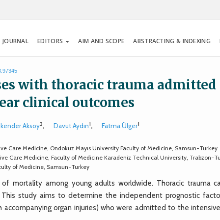
 JOURNAL
EDITORS
AIM AND SCOPE
ABSTRACTING & INDEXING
8.97345
ses with thoracic trauma admitted 
year clinical outcomes
3
1
1
skender Aksoy
,
Davut Aydın
,
Fatma Ülger
sive Care Medicine, Ondokuz Mayıs University Faculty of Medicine, Samsun-Turkey
ive Care Medicine, Faculty of Medicine Karadeniz Technical University, Trabzon-T
culty of Medicine, Samsun-Turkey
of mortality among young adults worldwide. Thoracic trauma c
 This study aims to determine the independent prognostic facto
ith accompanying organ injuries) who were admitted to the intensive