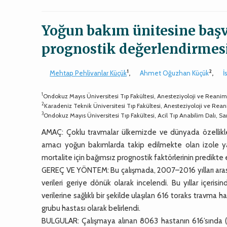
Yoğun bakım ünitesine başv
prognostik değerlendirmesi:
1
2
Mehtap Pehlivanlar Küçük
,
Ahmet Oğuzhan Küçük
,
İ
1
Ondokuz Mayıs Üniversitesi Tıp Fakültesi, Anesteziyoloji ve Reani
2
Karadeniz Teknik Üniversitesi Tıp Fakültesi, Anesteziyoloji ve Rea
3
Ondokuz Mayıs Üniversitesi Tıp Fakültesi, Acil Tıp Anabilim Dalı, 
AMAÇ: Çoklu travmalar ülkemizde ve dünyada özellikle 
amacı yoğun bakımlarda takip edilmekte olan izole ya 
mortalite için bağımsız prognostik faktörlerinin predikte 
GEREÇ VE YÖNTEM: Bu çalışmada, 2007–2016 yılları arası
verileri geriye dönük olarak incelendi. Bu yıllar içe
verilerine sağlıklı bir şekilde ulaşılan 616 toraks travma 
grubu hastası olarak belirlendi.
BULGULAR: Çalışmaya alınan 8063 hastanın 616’sında (%