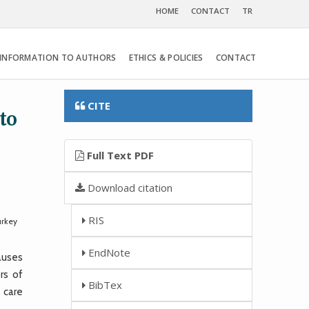
HOME
CONTACT
TR
INFORMATION TO AUTHORS
ETHICS & POLICIES
CONTACT
CITE
to
Full Text PDF
Download citation
RIS
urkey
EndNote
auses
rs of
BibTex
 care