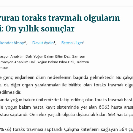
uran toraks travmalı olguların
 On yıllık sonuçlar
3
1
1
skender Aksoy
,
Davut Aydın
,
Fatma Ülger
masyon Anabilim Dalı, Yoğun Bakım Bilim Dalı, Samsun
nimasyon Anabilim Dalı, Yoğun Bakım Bilim Dalı, Trabzon
Samsun
genç erişkinlerin ölüm nedenlerinin başında gelmektedir. Bu çalış
da diğer organ yaralanmaları ile birlikte olan toraks travmalı olgu
edilmesidir.
nda yoğun bakım ünitemizde takip edilmiş olan toraks travmalı hasta
risinde yoğun bakım hasta kayıt sisteminde yer alan 8063 hasta aras
hastası saptandı. On sekiz yaş altı olgular dışlanarak kalan 564 hasta ç
7.6) toraks travması saptandı. Çalışma kriterlerini sağlayan 564 ça