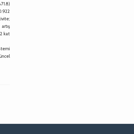
%71.8)
0.922
ivite;
 artış
52 kat
istemi
üncel