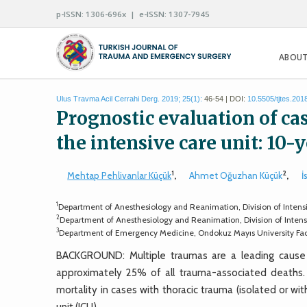
p-ISSN: 1306-696x | e-ISSN: 1307-7945
ABOUT
Ulus Travma Acil Cerrahi Derg. 2019; 25(1):
46-54 | DOI:
10.5505/tjtes.201
Prognostic evaluation of ca
the intensive care unit: 10-
1
2
Mehtap Pehlivanlar Küçük
,
Ahmet Oğuzhan Küçük
,
İ
1
Department of Anesthesiology and Reanimation, Division of Inten
2
Department of Anesthesiology and Reanimation, Division of Intens
3
Department of Emergency Medicine, Ondokuz Mayıs University Fa
BACKGROUND: Multiple traumas are a leading cause 
approximately 25% of all trauma-associated deaths.
mortality in cases with thoracic trauma (isolated or w
unit (ICU).