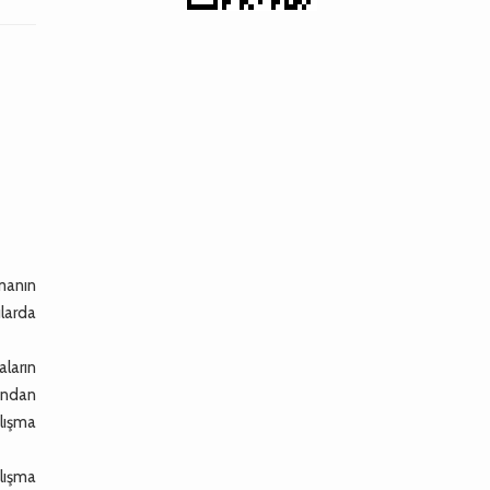
manın
larda
ların
ından
alışma
lışma