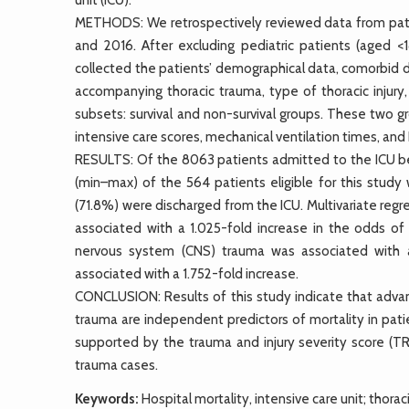
METHODS: We retrospectively reviewed data from pat
and 2016. After excluding pediatric patients (aged 
collected the patients’ demographical data, comorbid d
accompanying thoracic trauma, type of thoracic injury
subsets: survival and non-survival groups. These two g
intensive care scores, mechanical ventilation times, and 
RESULTS: Of the 8063 patients admitted to the ICU b
(min–max) of the 564 patients eligible for this study 
(71.8%) were discharged from the ICU. Multivariate reg
associated with a 1.025-fold increase in the odds of 
nervous system (CNS) trauma was associated with a
associated with a 1.752-fold increase.
CONCLUSION: Results of this study indicate that adv
trauma are independent predictors of mortality in patie
supported by the trauma and injury severity score (TR
trauma cases.
Keywords:
Hospital mortality, intensive care unit; thorac