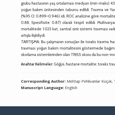
grubu hastasının yaş ortalaması medyan (min-maks) 43 (18
yoğun bakım ünitesinden taburcu edildi. Travma ve Yara
(%95 CI: 0.899–0.946) idi. ROC analizine göre mortalite g
0.88, Spesifisite: 0.87) olarak tespit edildi. Multivary
mortalitede 1.025 kat, santral sinir sistemi travması va
artışla ilişkiliydi.
TARTIŞMA: Bu çalışmanın sonuçları ile toraks travma hast
travması yoğun bakım mortalitesini göstermede bağımsız
skorlama sistemlerinden olan TRISS skoru da bu non-inv
Anahtar Kelimeler:
Göğüs, hastane mortalite; toraks tra
Corresponding Author:
Mehtap Pehlivanlar Küçük, 
Manuscript Language:
English