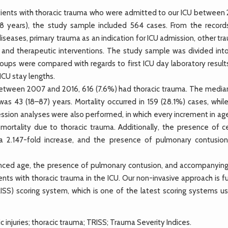
ients with thoracic trauma who were admitted to our ICU between
<18 years), the study sample included 564 cases. From the record
iseases, primary trauma as an indication for ICU admission, other t
, and therapeutic interventions. The study sample was divided int
roups were compared with regards to first ICU day laboratory result
ICU stay lengths.
etween 2007 and 2016, 616 (7.6%) had thoracic trauma. The media
was 43 (18–87) years. Mortality occurred in 159 (28.1%) cases, whil
ression analyses were also performed, in which every increment in a
mortality due to thoracic trauma. Additionally, the presence of ce
 2.147-fold increase, and the presence of pulmonary contusio
anced age, the presence of pulmonary contusion, and accompanyin
nts with thoracic trauma in the ICU. Our non-invasive approach is f
ISS) scoring system, which is one of the latest scoring systems us
ic injuries; thoracic trauma; TRISS; Trauma Severity Indices.