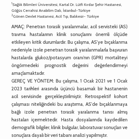
1
Sağlık Bilimleri Üniversitesi, Kartal Dr. Lütfi Kırdar Şehir Hastanesi,
Göğüs Cerrahisi Anabilim Dalı, İstanbul-Türkiye
2
Gönen Devlet Hastanesi, Acil Tıp, Balıkesir- Türkiye
AMAÇ: Penetran torasik yaralanmalar, acil servisteki (AS)
travma hastalarının klinik sonuçlarını önemli ölçüde
etkileyen kritik durumlardır. Bu çalışma, AS'ye bıçaklanma
nedeniyle izole penetran torasik yaralanmalarla başvuran
hastalarda glukoz/potasyum oranı’nın (GPR) mortaliteyi
öngörmedeki prognostik değerini değerlendirmeyi
amaçlamaktadır.
GEREÇ VE YÖNTEM: Bu çalışma, 1 Ocak 2021 ve 1 Ocak
2023 tarihleri arasında üçüncü basamak bir hastanenin
acil servisinde gerçekleştirilmiştir. Retrospektif kohort
çalışması niteliğindeki bu araştırma, AS'de bıçaklanmaya
bağlı izole penetran torasik yaralanma tanısı almış
hastaları içermektedir. Hasta dosyalarında kaydedilen
demografik bilgiler, klinik bulgular, laboratuvar sonuçları ve
sonuçlara dayalı bir veri tabanı analizi yapılmıştır.