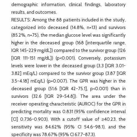
demographic information, clinical findings, laboratory
results, and outcomes.
RESULTS: Among the 88 patients included in the study,
categorized into deceased (14.8%, n=13) and survivors
(85.2%, n=75), the median glucose level was significantly
higher in the deceased group (168 [interquartile range,
IQR 145-229 mg/dL]) compared to the survivor group (126
[IQR 111-151 mg/dL]) (p<0.001). Conversely, potassium
levels were lower in the deceased group (3.3 [IQR 3.01-
3.82] mEq/L) compared to the survivor group (3.87 [IQR
3.5-4.18] mEq/L) (p=0.007). The GPR was higher in the
deceased group (51.6 [IQR 42-75.1], p<0.001) than in
survivors (32.6 [IQR 29-54.8]). The area under the
receiver operating characteristic (AUROC) for the GPR in
predicting mortality was 0.831 (95% confidence interval
[CI] 0.736-0.903). With a cutoff value of ≥40.23, the
sensitivity was 84.62% (95% CI 54.6-98.1), and the
specificity was 78.67% (95% CI 67.7-87.3).