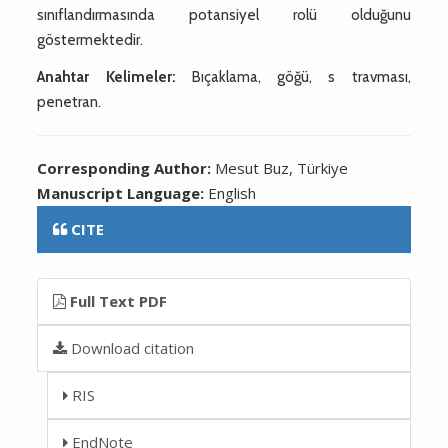
sınıflandırmasında potansiyel rolü olduğunu
göstermektedir.
Anahtar Kelimeler:
Bıçaklama, göğü, s travması,
penetran.
Corresponding Author:
Mesut Buz, Türkiye
Manuscript Language:
English
CITE
Full Text PDF
Download citation
RIS
EndNote