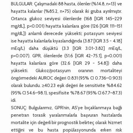
BULGULAR: Çalışmadaki 88 hasta, ölenler (%14.8, n=13) ve
hayatta kalanlar (%85.2, n=75) olarak iki gruba ayrılmıştır.
Ortanca glukoz seviyesi ölenlerde (168 [IQR 145–229
mg/dL], p<0.001) hayatta kalanlara göre (126 [IQR 111–151
mg/dL]) anlamlı derecede yüksekti; potasyum seviyesi
ise hayatta kalanlarla kıyaslandığında (3.87 [IQR 3.5 - 4.18]
mEq/L) daha düşüktü (3.3 [IQR 3.01-3.82] mEq/L,
p=0.007). GPR, ölenlerde (51.6 [IQR 42-75.1], p<0.001)
hayatta kalanlara göre (32.6 [IQR 29 - 54.8]) daha
yüksekti. Glukoz/potasyum oranının mortaliteyi
öngörmedeki AUROC değeri 0.831 (95% CI 0.736–0.903)
olarak bulundu. ≥40.23 eşik değeri ile sensitivite %84.62
(95% CI 54.6–98.1), spesifisite %78.67 (95% CI 67.7–87.3)
idi.
SONUÇ: Bulgularımız, GPR’nin, AS’ye bıçaklanmaya bağlı
penetran torasik yaralanmalarla başvuran hastalarda
mortalite için değerli bir prognostik belirteç olarak hizmet
ettiğini ve bu hasta popülasyonunda erken risk