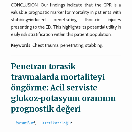
CONCLUSION: Our findings indicate that the GPR is a
valuable prognostic marker for mortality in patients with
stabbing-induced penetrating thoracic injuries
presenting to the ED. This highlights its potential utility in
early risk stratification within this patient population.
Keywords:
Chest trauma, penetrating, stabbing.
Penetran torasik
travmalarda mortaliteyi
öngörme: Acil serviste
glukoz-potasyum oranının
prognostik değeri
1
2
Mesut Buz
,
İzzet Ustaalioğlu