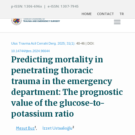
p-ISSN: 1306-696x | e-ISSN: 1307-7945
HOME
CONTACT
TR
Toggle n
Ulus Travma Acil Cerrahi Derg. 2025; 31(1):
40-46 | DOI:
10.14744/tjtes.2024.96644
Predicting mortality in
penetrating thoracic
trauma in the emergency
department: The prognostic
value of the glucose-to-
potassium ratio
1
2
Mesut Buz
,
İzzet Ustaalioğlu