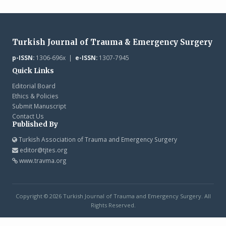
Turkish Journal of Trauma & Emergency Surgery
p-ISSN:
1306-696x |
e-ISSN:
1307-7945
Quick Links
Editorial Board
Ethics & Policies
Submit Manuscript
Contact Us
Published By
Turkish Association of Trauma and Emergency Surgery
editor@tjtes.org
www.travma.org
Copyright © 2026 Turkish Journal of Trauma and Emergency Surgery. All
Rights Reserved.