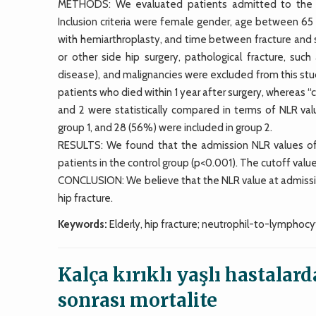
METHODS: We evaluated patients admitted to the Or
Inclusion criteria were female gender, age between 65 
with hemiarthroplasty, and time between fracture and su
or other side hip surgery, pathological fracture, suc
disease), and malignancies were excluded from this stud
patients who died within 1 year after surgery, whereas “
and 2 were statistically compared in terms of NLR val
group 1, and 28 (56%) were included in group 2.
RESULTS: We found that the admission NLR values of p
patients in the control group (p<0.001). The cutoff valu
CONCLUSION: We believe that the NLR value at admission c
hip fracture.
Keywords:
Elderly, hip fracture; neutrophil-to-lymphocyt
Kalça kırıklı yaşlı hastalard
sonrası mortalite