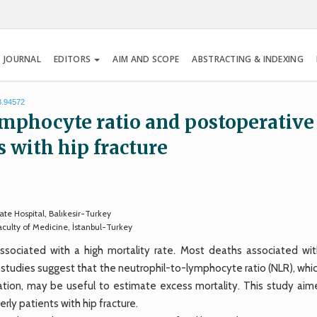
 JOURNAL
EDITORS
AIM AND SCOPE
ABSTRACTING & INDEXING
8.94572
mphocyte ratio and postoperative
s with hip fracture
te Hospital, Balıkesir-Turkey
culty of Medicine, İstanbul-Turkey
ssociated with a high mortality rate. Most deaths associated wit
 studies suggest that the neutrophil-to-lymphocyte ratio (NLR), whic
tion, may be useful to estimate excess mortality. This study aim
rly patients with hip fracture.