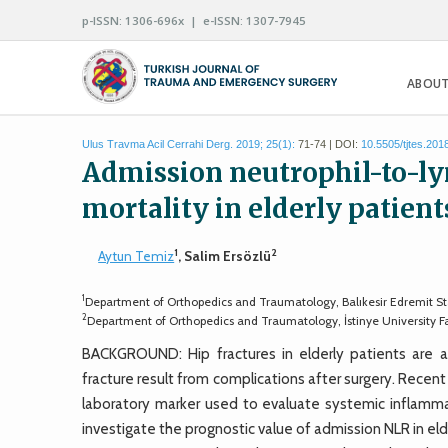
p-ISSN: 1306-696x | e-ISSN: 1307-7945
ABOUT
Ulus Travma Acil Cerrahi Derg. 2019; 25(1):
71-74 | DOI:
10.5505/tjtes.201
Admission neutrophil-to-ly
mortality in elderly patient
1
2
Aytun Temiz
, Salim Ersözlü
1
Department of Orthopedics and Traumatology, Balıkesir Edremit Sta
2
Department of Orthopedics and Traumatology, İstinye University Fa
BACKGROUND: Hip fractures in elderly patients are a
fracture result from complications after surgery. Recent
laboratory marker used to evaluate systemic inflamma
investigate the prognostic value of admission NLR in elde