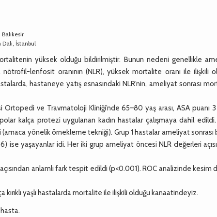
 Balıkesir
 Dalı, İstanbul
ortalitenin yüksek olduğu bildirilmiştir. Bunun nedeni genellikle am
nötrofil-lenfosit oranının (NLR), yüksek mortalite oranı ile ilişkili 
 hastalarda, hastaneye yatış esnasındaki NLR’nin, ameliyat sonrası mor
rtopedi ve Travmatoloji Kliniği’nde 65–80 yaş arası, ASA puanı 3 
ipolar kalça protezi uygulanan kadın hastalar çalışmaya dahil edild
idi (amaca yönelik örnekleme tekniği). Grup 1 hastalar ameliyat sonrası b
56) ise yaşayanlar idi. Her iki grup ameliyat öncesi NLR değerleri açı
çısından anlamlı fark tespit edildi (p<0.001). ROC analizinde kesim 
rıklı yaşlı hastalarda mortalite ile ilişkili olduğu kanaatindeyiz.
ı hasta.