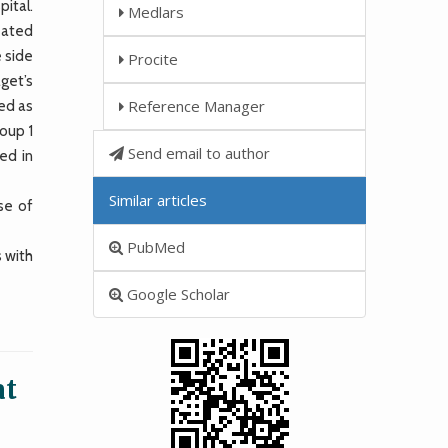
ital.
Medlars
reated
e side
Procite
get’s
Reference Manager
ned as
roup 1
Send email to author
ed in
Similar articles
se of
PubMed
s with
Google Scholar
at