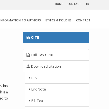
HOME
CONTACT
TR
INFORMATION TO AUTHORS
ETHICS & POLICIES
CONTACT
CITE
Full Text PDF
Download citation
RIS
h hip
EndNote
h is a
ed to
BibTex