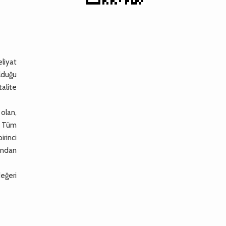
eliyat
olduğu
talite
olan,
i. Tüm
irinci
sından
değeri