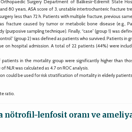
thopaedic Surgery Department of Balikesir-Edremit State Hosp
and 80 years, ASA score of 3, unstable intertrochanteric fracture t
rgery less than 72 h. Patients with multiple fracture, previous sam
h as fracture caused by tumor or metabolic bone disease (e.g., Pa
y (purposive sampling technique). Finally, “case” (group 1) was defi
control” (group 2) was defined as patients who survived. Patients in g
ue on hospital admission. A total of 22 patients (44%) were includ
atients in the mortality group were significantly higher than tho
e of NLR was calculated as 4.7 on ROC analysis.
ould be used for risk stratification of mortality in elderly patient
e ratio.
a nötrofil-lenfosit oranı ve ameliy