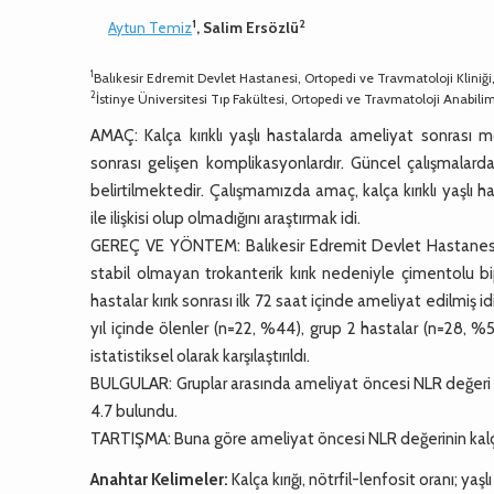
1
2
Aytun Temiz
, Salim Ersözlü
1
Balıkesir Edremit Devlet Hastanesi, Ortopedi ve Travmatoloji Kliniği,
2
İstinye Üniversitesi Tıp Fakültesi, Ortopedi ve Travmatoloji Anabilim
AMAÇ: Kalça kırıklı yaşlı hastalarda ameliyat sonrası m
sonrası gelişen komplikasyonlardır. Güncel çalışmalarda 
belirtilmektedir. Çalışmamızda amaç, kalça kırıklı yaşlı
ile ilişkisi olup olmadığını araştırmak idi.
GEREÇ VE YÖNTEM: Balıkesir Edremit Devlet Hastanesi O
stabil olmayan trokanterik kırık nedeniyle çimentolu b
hastalar kırık sonrası ilk 72 saat içinde ameliyat edilmiş 
yıl içinde ölenler (n=22, %44), grup 2 hastalar (n=28, %
istatistiksel olarak karşılaştırıldı.
BULGULAR: Gruplar arasında ameliyat öncesi NLR değeri a
4.7 bulundu.
TARTIŞMA: Buna göre ameliyat öncesi NLR değerinin kalça kı
Anahtar Kelimeler:
Kalça kırığı, nötrfil-lenfosit oranı; yaşl