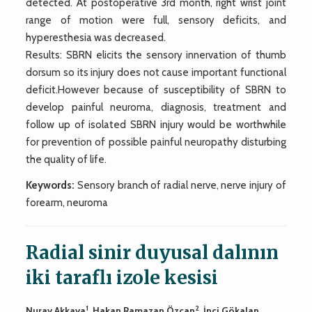
detected. At postoperative 3rd month, right wrist joint
range of motion were full, sensory deficits, and
hyperesthesia was decreased.
Results: SBRN elicits the sensory innervation of thumb
dorsum so its injury does not cause important functional
deficit.However because of susceptibility of SBRN to
develop painful neuroma, diagnosis, treatment and
follow up of isolated SBRN injury would be worthwhile
for prevention of possible painful neuropathy disturbing
the quality of life.
Keywords:
Sensory branch of radial nerve, nerve injury of
forearm, neuroma
Radial sinir duyusal dalının
iki taraflı izole kesisi
1
2
Nuray Akkaya
, Hakan Ramazan Özcan
, İnci Gökalan