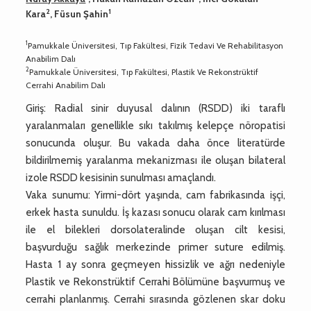
2
1
Kara
, Füsun Şahin
1
Pamukkale Üniversitesi, Tıp Fakültesi, Fizik Tedavi Ve Rehabilitasyon
Anabilim Dalı
2
Pamukkale Üniversitesi, Tıp Fakültesi, Plastik Ve Rekonstrüktif
Cerrahi Anabilim Dalı
Giriş: Radial sinir duyusal dalının (RSDD) iki taraflı
yaralanmaları genellikle sıkı takılmış kelepçe nöropatisi
sonucunda oluşur. Bu vakada daha önce literatürde
bildirilmemiş yaralanma mekanizması ile oluşan bilateral
izole RSDD kesisinin sunulması amaçlandı.
Vaka sunumu: Yirmi-dört yaşında, cam fabrikasında işçi,
erkek hasta sunuldu. İş kazası sonucu olarak cam kırılması
ile el bilekleri dorsolateralinde oluşan cilt kesisi,
başvurduğu sağlık merkezinde primer suture edilmiş.
Hasta 1 ay sonra geçmeyen hissizlik ve ağrı nedeniyle
Plastik ve Rekonstrüktif Cerrahi Bölümüne başvurmuş ve
cerrahi planlanmış. Cerrahi sırasında gözlenen skar doku