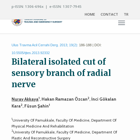
p-ISSN: 1306-696x | e-ISSN: 1307-7945
HOME
CONTACT
TR
Toggle n
Ulus Travma Acil Cerrahi Derg. 2013; 19(2):
186-188 | DOI:
10.5505/tjtes.2013.92332
Bilateral isolated cut of
sensory branch of radial
nerve
1
2
Nuray Akkaya
, Hakan Ramazan Özcan
, İnci Gökalan
2
1
Kara
, Füsun Şahin
1
University Of Pamukkale, Faculty Of Medicine, Department Of
Physical Medicine And Rehabilitation
2
University Of Pamukkale, Faculty Of Medicine, Department Of
Plastic And Reconstructive Surgery