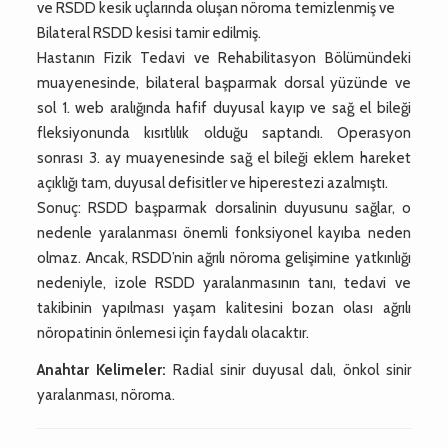
ve RSDD kesik uçlarında oluşan nöroma temizlenmiş ve
Bilateral RSDD kesisi tamir edilmiş.
Hastanın Fizik Tedavi ve Rehabilitasyon Bölümündeki
muayenesinde, bilateral başparmak dorsal yüzünde ve
sol 1. web aralığında hafif duyusal kayıp ve sağ el bileği
fleksiyonunda kısıtlılık olduğu saptandı. Operasyon
sonrası 3. ay muayenesinde sağ el bileği eklem hareket
açıklığı tam, duyusal defisitler ve hiperestezi azalmıştı.
Sonuç: RSDD başparmak dorsalinin duyusunu sağlar, o
nedenle yaralanması önemli fonksiyonel kayıba neden
olmaz. Ancak, RSDD’nin ağrılı nöroma gelişimine yatkınlığı
nedeniyle, izole RSDD yaralanmasının tanı, tedavi ve
takibinin yapılması yaşam kalitesini bozan olası ağrılı
nöropatinin önlemesi için faydalı olacaktır.
Anahtar Kelimeler:
Radial sinir duyusal dalı, önkol sinir
yaralanması, nöroma.