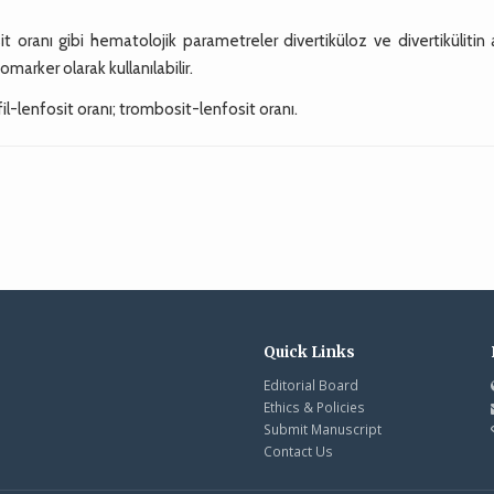
oranı gibi hematolojik parametreler divertiküloz ve divertikülitin a
omarker olarak kullanılabilir.
fil-lenfosit oranı; trombosit-lenfosit oranı.
Quick Links
Editorial Board
Ethics & Policies
Submit Manuscript
Contact Us