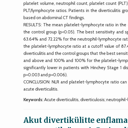
platelet volume, neutrophil count, platelet count (PLT
PLT/lymphocyte ratios. Patients in the diverticulitis g
based on abdominal CT findings.
RESULTS: The mean platelet-lymphocyte ratio in the dive
the control group (p<0.05). The best sensitivity and spe
63.64% and 72.22% for the neutrophil-lymphocyte rati
the platelet-lymphocyte ratio at a cutoff value of 87
diverticulitis and the control groups that the best sensi
and above and 100% and 100% for the platelet-lympho
significantly lower in patients with Hinchey Stage 1 d
p=0.003 and p=0.006).
CONCLUSION: NLR and platelet-lymphocyte ratio can ser
acute diverticulitis.
Keywords:
Acute diverticulitis, diverticulosis; neutroph
Akut divertikülitte enflama