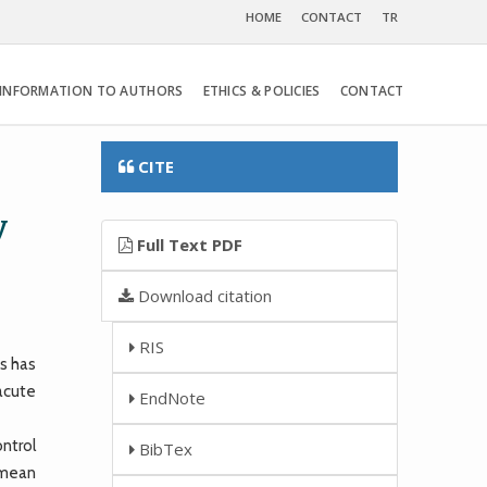
HOME
CONTACT
TR
INFORMATION TO AUTHORS
ETHICS & POLICIES
CONTACT
CITE
y
Full Text PDF
Download citation
RIS
s has
acute
EndNote
ontrol
BibTex
 mean