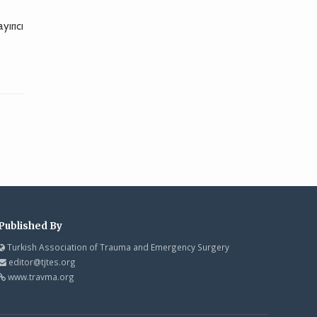
yırıcı
Published By
Turkish Association of Trauma and Emergency Surgery
editor@tjtes.org
www.travma.org