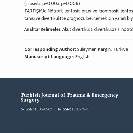
(sırasıyla, p=0.003, p=0.006).
TARTIŞMA: Nötrofil-lenfosit oranı ve trombosit-lenfosit 
tanısı ve divertikülitte prognozu belirlemek için yararlı biy
Anahtar Kelimeler:
Akut divertikülit, divertikülozis; nötro
Corresponding Author:
Süleyman Kargın, Türkiye
Manuscript Language:
English
Turkish Journal of Trauma & Emergency
Surgery
p-ISSN:
1306-696x |
e-ISSN:
1307-7945