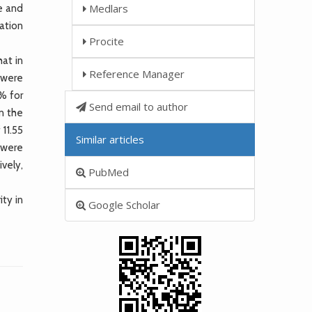
Medlars
te and
cation
Procite
hat in
Reference Manager
s were
% for
Send email to author
n the
 11.55
Similar articles
 were
vely,
PubMed
ty in
Google Scholar