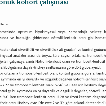
önük kohort çalışması
, Konya
irlenmesinde optimum biyokimyasal veya hematolojik belirteç 
ısında ve hastalığın şiddetinde nötrofil-lenfosit oranı gibi hemato
sta (akut divertikülit ve divertiküloz alt grupları) ve kontrol grubu
kimyasal analizler arasında beyaz küre sayısı, ortalama trombosit h
ğerleri çalışmaya alındı. Nötrofil-lenfosit oranı ve trombosit-lenfosit
i bulgularına dayalı Hinchey sınıflamasına göre dört gruba ayrıldı.
aki ortalama trombosit-lenfosit oranı, kontrol grubuna göre anlamlı 
ayrımında en iyi duyarlılık ve özgüllük değerleri nötrofil-lenfosit oran
72.22 ve trombosit-lenfosit oranı 87.46 ve üzeri için kestirim değe
rol grubu ayrımında en iyi duyarlılık ve özgüllük değerleri, nötrofil-le
ve %0 iken trombosit-lenfosit oranı 12.28 ve üzeri kestirim değerin
nfosit oranı Hinchey evre 1’de evre 2 ve 3’e göre anlamlı derecede d