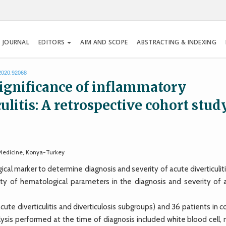
 JOURNAL
EDITORS
AIM AND SCOPE
ABSTRACTING & INDEXING
.2020.92068
significance of inflammatory
ulitis: A retrospective cohort stud
 Medicine, Konya-Turkey
marker to determine diagnosis and severity of acute diverticuliti
ty of hematological parameters in the diagnosis and severity of 
ute diverticulitis and diverticulosis subgroups) and 36 patients in c
lysis performed at the time of diagnosis included white blood cell,