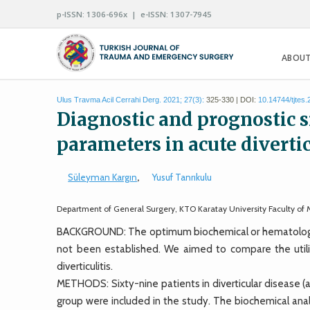
p-ISSN: 1306-696x | e-ISSN: 1307-7945
ABOUT
Ulus Travma Acil Cerrahi Derg. 2021; 27(3):
325-330 | DOI:
10.14744/tjtes
Diagnostic and prognostic 
parameters in acute divertic
Süleyman Kargın
,
Yusuf Tanrıkulu
Department of General Surgery, KTO Karatay University Faculty of
BACKGROUND: The optimum biochemical or hematological 
not been established. We aimed to compare the utili
diverticulitis.
METHODS: Sixty-nine patients in diverticular disease (ac
group were included in the study. The biochemical ana