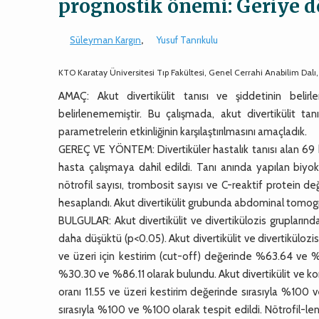
prognostik önemi: Geriye d
Süleyman Kargın
,
Yusuf Tanrıkulu
KTO Karatay Üniversitesi Tıp Fakültesi, Genel Cerrahi Anabilim Dalı
AMAÇ: Akut divertikülit tanısı ve şiddetinin bel
belirlenememiştir. Bu çalışmada, akut divertikülit tan
parametrelerin etkinliğinin karşılaştırılmasını amaçladık.
GEREÇ VE YÖNTEM: Divertiküler hastalık tanısı alan 69 ha
hasta çalışmaya dahil edildi. Tanı anında yapılan biyo
nötrofil sayısı, trombosit sayısı ve C-reaktif protein de
hesaplandı. Akut divertikülit grubunda abdominal tomograf
BULGULAR: Akut divertikülit ve divertikülozis gruplarınd
daha düşüktü (p<0.05). Akut divertikülit ve divertikülozis 
ve üzeri için kestirim (cut-off) değerinde %63.64 ve %
%30.30 ve %86.11 olarak bulundu. Akut divertikülit ve kont
oranı 11.55 ve üzeri kestirim değerinde sırasıyla %100 
sırasıyla %100 ve %100 olarak tespit edildi. Nötrofil-le