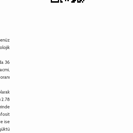
henüz
lojik
nda 36
acmi,
 oranı
olarak
ı 2.78
rinde
nfosit
de ise
üşüktü