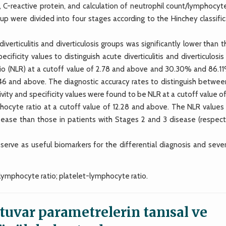
), C-reactive protein, and calculation of neutrophil count/lymphocy
roup were divided into four stages according to the Hinchey classifi
rticulitis and diverticulosis groups was significantly lower than t
cificity values to distinguish acute diverticulitis and diverticulosi
o (NLR) at a cutoff value of 2.78 and above and 30.30% and 86.11
.46 and above. The diagnostic accuracy rates to distinguish betwee
tivity and specificity values were found to be NLR at a cutoff value of
cyte ratio at a cutoff value of 12.28 and above. The NLR values
isease than those in patients with Stages 2 and 3 disease (respecti
ve as useful biomarkers for the differential diagnosis and severi
il-lymphocyte ratio; platelet-lymphocyte ratio.
tuvar parametrelerin tanısal ve