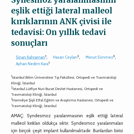
eşlik ettiği lateral malleol
kırıklarının ANK çivisi ile
tedavisi: On yıllık tedavi
sonuçları
1
2
3
Sinan Kahraman
,
Hasan Ceylan
,
Mesut Sönmez
,
1
Ayhan Nedim Kara
1
İstanbul Bilim Üniversitesi Tıp Fakültesi, Ortopedi ve Travmatoloji
Kliniği, İstanbul
2
İstanbul Lütfiye Nuri Burat Devlet Hastanesi, Ortopedi ve
Travmatoloji Kliniği, İstanbul
3
Hamidiye Şişli Etfal Eğitim ve Araştırma Hastanesi, Ortopedi ve
Travmatoloji Kliniği, İstanbul
AMAÇ: Syndesmoz yaralanmasının eşlik ettiği lateral
malleol kırıkları oldukça sıktır. Syndesmoz yaralanmaları
için birçok çeşit implant kullanılmaktadır. Bunlardan birisi