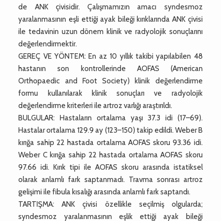
de ANK çivisidir. Çalışmamızın amacı syndesmoz
yaralanmasının eşli ettiği ayak bileği kırıklarında ANK çivisi
ile tedavinin uzun dönem klinik ve radyolojik sonuçlarını
değerlendirmektir.
GEREÇ VE YÖNTEM: En az 10 yıllık takibi yapılabilen 48
hastanın son kontrollerinde AOFAS (American
Orthopaedic and Foot Society) klinik değerlendirme
formu kullanılarak klinik sonuçları ve radyolojik
değerlendirme kriterleri ile artroz varlığı araştırıldı.
BULGULAR: Hastaların ortalama yaşı 37.3 idi (17–69).
Hastalar ortalama 129.9 ay (123–150) takip edildi. Weber B
kırığa sahip 22 hastada ortalama AOFAS skoru 93.36 idi.
Weber C kırığa sahip 22 hastada ortalama AOFAS skoru
97.66 idi. Kırık tipi ile AOFAS skoru arasında istatiksel
olarak anlamlı fark saptanmadı. Travma sonrası artroz
gelişimi ile fibula kısalığı arasında anlamlı fark saptandı.
TARTIŞMA: ANK çivisi özellikle seçilmiş olgularda;
syndesmoz yaralanmasının eşlik ettiği ayak bileği