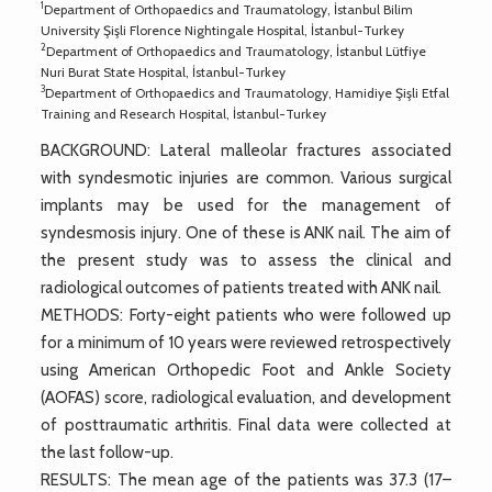
1
Department of Orthopaedics and Traumatology, İstanbul Bilim
University Şişli Florence Nightingale Hospital, İstanbul-Turkey
2
Department of Orthopaedics and Traumatology, İstanbul Lütfiye
Nuri Burat State Hospital, İstanbul-Turkey
3
Department of Orthopaedics and Traumatology, Hamidiye Şişli Etfal
Training and Research Hospital, İstanbul-Turkey
BACKGROUND: Lateral malleolar fractures associated
with syndesmotic injuries are common. Various surgical
implants may be used for the management of
syndesmosis injury. One of these is ANK nail. The aim of
the present study was to assess the clinical and
radiological outcomes of patients treated with ANK nail.
METHODS: Forty-eight patients who were followed up
for a minimum of 10 years were reviewed retrospectively
using American Orthopedic Foot and Ankle Society
(AOFAS) score, radiological evaluation, and development
of posttraumatic arthritis. Final data were collected at
the last follow-up.
RESULTS: The mean age of the patients was 37.3 (17–