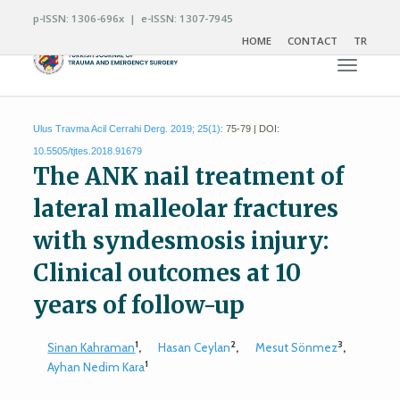
p-ISSN: 1306-696x | e-ISSN: 1307-7945
HOME
CONTACT
TR
Toggle n
Ulus Travma Acil Cerrahi Derg. 2019; 25(1):
75-79 | DOI:
10.5505/tjtes.2018.91679
The ANK nail treatment of
lateral malleolar fractures
with syndesmosis injury:
Clinical outcomes at 10
years of follow-up
1
2
3
Sinan Kahraman
,
Hasan Ceylan
,
Mesut Sönmez
,
1
Ayhan Nedim Kara