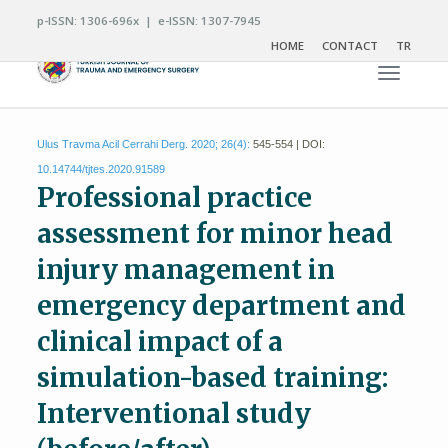
p-ISSN: 1306-696x | e-ISSN: 1307-7945
HOME
CONTACT
TR
Toggle n
Ulus Travma Acil Cerrahi Derg. 2020; 26(4):
545-554 | DOI:
10.14744/tjtes.2020.91589
Professional practice
assessment for minor head
injury management in
emergency department and
clinical impact of a
simulation-based training:
Interventional study