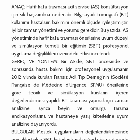
AMAÇ: Hafif kafa travması acil servise (AS) konsültasyon
için sık başvurulma nedenidir. Bilgisayarlı tomografi (BT)
kullanımı hastaların bakımını önemli ölçüde iyileştirmiştir.
İyi bir zaman yönetimi ve yorumu gereklidir. Bu yazıda, AS
yönetiminde hafif kafa travması önerilerine uyum düzeyi
ve simülasyon temelli bir eğitimin (SBT) profesyonel
uygulama değişiklikleri üzerindeki etkisi incelendi.
GEREÇ VE YÖNTEM: Bir AS’de, SBT öncesinde ve
sonrasında hasta bakımı için profesyonel uygulamanın
2012 yılında kurulan Fransız Acil Tıp Derneği’nin (Société
Française de Médecine d’Urgence: SFMU) önerilerine
göre teorik ve simülasyon kurslarını içeren
değerlendirmesi yapıldı. BT taraması yapmak için zaman
analizine, ayrıca beyin ve omurga tarama
endikasyonlarına ve hastaneye yatış kriterlerine uyum
analizine dayanıyordu.
BULGULAR: Mesleki uygulamaların değerlendirilmesinde
gerçekleştirilen SBT, kriterleri karşıladığında bir saat içinde