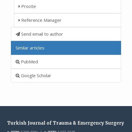
Procite
Reference Manager
Send email to author
Similar articles
PubMed
Google Scholar
Turkish Journal of Trauma & Emergency Surgery
p-ISSN:
1306-696x |
e-ISSN:
1307-7945