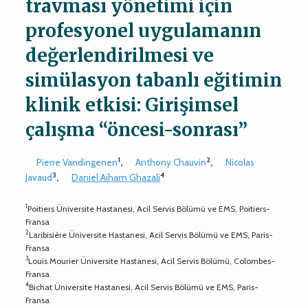
travması yönetimi için
profesyonel uygulamanın
değerlendirilmesi ve
simülasyon tabanlı eğitimin
klinik etkisi: Girişimsel
çalışma “öncesi-sonrası”
1
2
Pierre Vandingenen
,
Anthony Chauvin
,
Nicolas
3
4
Javaud
,
Daniel Aiham Ghazali
1
Poitiers Üniversite Hastanesi, Acil Servis Bölümü ve EMS, Poitiers-
Fransa
2
Laribisière Üniversite Hastanesi, Acil Servis Bölümü ve EMS, Paris-
Fransa
3
Louis Mourier Üniversite Hastanesi, Acil Servis Bölümü, Colombes-
Fransa
4
Bichat Üniversite Hastanesi, Acil Servis Bölümü ve EMS, Paris-
Fransa