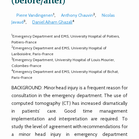
(before/after)
1
2
Pierre Vandingenen
,
Anthony Chauvin
,
Nicolas
3
4
Javaud
,
Daniel Aiham Ghazali
1
Emergency Department and EMS, University Hospital of Poitiers,
Poitiers-France
2
Emergency Department and EMS, University Hospital of
Lariboisière, Paris-France
3
Emergency Department, University Hospital of Louis Mourier,
Colombes-France
4
Emergency Department and EMS, University Hospital of Bichat,
Paris-France
BACKGROUND: Minor head injury is a frequent reason for
consultation in the emergency department. The use of
computed tomography (CT) has increased dramatically
in patients’ care. Good time management
implementation and interpretation are required. To
study the level of agreement with recommendations for
a minor head injury in emergency department