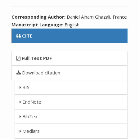
Corresponding Author:
Daniel Aiham Ghazali, France
Manuscript Language:
English
CITE
Full Text PDF
Download citation
RIS
EndNote
BibTex
Medlars