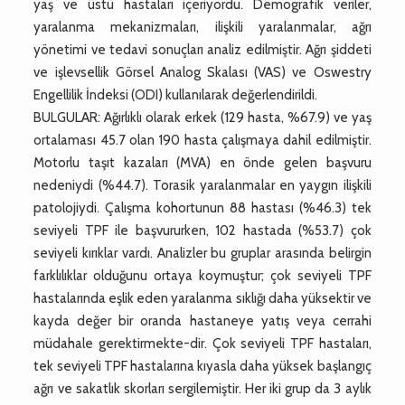
yaş ve üstü hastaları içeriyordu. Demografik veriler,
yaralanma mekanizmaları, ilişkili yaralanmalar, ağrı
yönetimi ve tedavi sonuçları analiz edilmiştir. Ağrı şiddeti
ve işlevsellik Görsel Analog Skalası (VAS) ve Oswestry
Engellilik İndeksi (ODI) kullanılarak değerlendirildi.
BULGULAR: Ağırlıklı olarak erkek (129 hasta, %67.9) ve yaş
ortalaması 45.7 olan 190 hasta çalışmaya dahil edilmiştir.
Motorlu taşıt kazaları (MVA) en önde gelen başvuru
nedeniydi (%44.7). Torasik yaralanmalar en yaygın ilişkili
patolojiydi. Çalışma kohortunun 88 hastası (%46.3) tek
seviyeli TPF ile başvururken, 102 hastada (%53.7) çok
seviyeli kırıklar vardı. Analizler bu gruplar arasında belirgin
farklılıklar olduğunu ortaya koymuştur; çok seviyeli TPF
hastalarında eşlik eden yaralanma sıklığı daha yüksektir ve
kayda değer bir oranda hastaneye yatış veya cerrahi
müdahale gerektirmekte-dir. Çok seviyeli TPF hastaları,
tek seviyeli TPF hastalarına kıyasla daha yüksek başlangıç
ağrı ve sakatlık skorları sergilemiştir. Her iki grup da 3 aylık