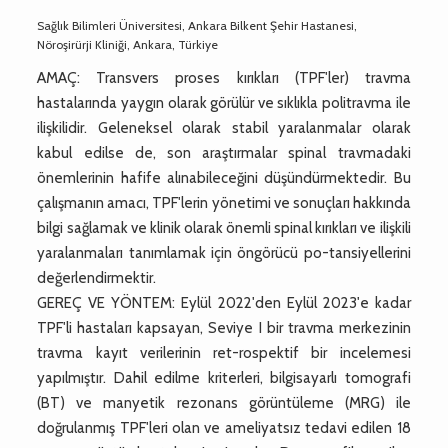
Sağlık Bilimleri Üniversitesi, Ankara Bilkent Şehir Hastanesi,
Nöroşirürji Kliniği, Ankara, Türkiye
AMAÇ: Transvers proses kırıkları (TPF'ler) travma
hastalarında yaygın olarak görülür ve sıklıkla politravma ile
ilişkilidir. Geleneksel olarak stabil yaralanmalar olarak
kabul edilse de, son araştırmalar spinal travmadaki
önemlerinin hafife alınabileceğini düşündürmektedir. Bu
çalışmanın amacı, TPF'lerin yönetimi ve sonuçları hakkında
bilgi sağlamak ve klinik olarak önemli spinal kırıkları ve ilişkili
yaralanmaları tanımlamak için öngörücü po-tansiyellerini
değerlendirmektir.
GEREÇ VE YÖNTEM: Eylül 2022'den Eylül 2023'e kadar
TPF'li hastaları kapsayan, Seviye I bir travma merkezinin
travma kayıt verilerinin ret-rospektif bir incelemesi
yapılmıştır. Dahil edilme kriterleri, bilgisayarlı tomografi
(BT) ve manyetik rezonans görüntüleme (MRG) ile
doğrulanmış TPF'leri olan ve ameliyatsız tedavi edilen 18