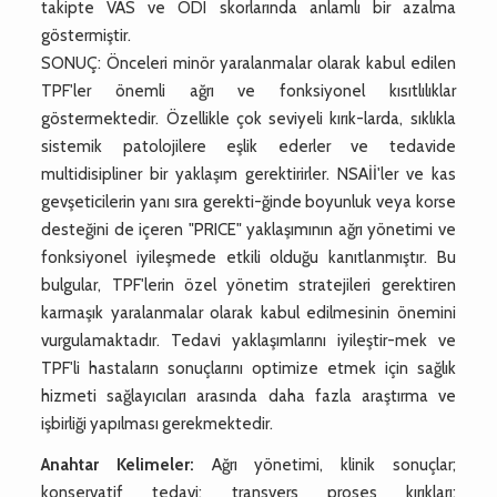
takipte VAS ve ODI skorlarında anlamlı bir azalma
göstermiştir.
SONUÇ: Önceleri minör yaralanmalar olarak kabul edilen
TPF'ler önemli ağrı ve fonksiyonel kısıtlılıklar
göstermektedir. Özellikle çok seviyeli kırık-larda, sıklıkla
sistemik patolojilere eşlik ederler ve tedavide
multidisipliner bir yaklaşım gerektirirler. NSAİİ'ler ve kas
gevşeticilerin yanı sıra gerekti-ğinde boyunluk veya korse
desteğini de içeren "PRICE" yaklaşımının ağrı yönetimi ve
fonksiyonel iyileşmede etkili olduğu kanıtlanmıştır. Bu
bulgular, TPF'lerin özel yönetim stratejileri gerektiren
karmaşık yaralanmalar olarak kabul edilmesinin önemini
vurgulamaktadır. Tedavi yaklaşımlarını iyileştir-mek ve
TPF'li hastaların sonuçlarını optimize etmek için sağlık
hizmeti sağlayıcıları arasında daha fazla araştırma ve
işbirliği yapılması gerekmektedir.
Anahtar Kelimeler:
Ağrı yönetimi, klinik sonuçlar;
konservatif tedavi; transvers proses kırıkları;