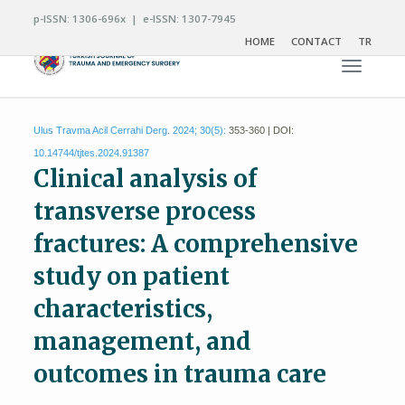
p-ISSN: 1306-696x | e-ISSN: 1307-7945
HOME
CONTACT
TR
Toggle n
Ulus Travma Acil Cerrahi Derg. 2024; 30(5):
353-360 | DOI:
10.14744/tjtes.2024.91387
Clinical analysis of
transverse process
fractures: A comprehensive
study on patient
characteristics,
management, and
outcomes in trauma care