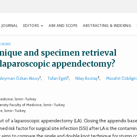
 JOURNAL
EDITORS
AIM AND SCOPE
ABSTRACTING & INDEXING
8.90382
nique and specimen retrieval
 laparoscopic appendectomy?
1
1
2
üleyman Özkan Aksoy
,
Tufan Egeli
,
Nilay Boztaş
,
Mücahit Özbilgin
Medicine, İzmir-Turkey
sity Faculty of Medicine, İzmir-Turkey
ne, İzmir-Turkey
t of a laparoscopic appendectomy (LA). Closing the appendix base
 risk factor for surgical site infection (SSI) after LA is the contami
dy aims to compare the single and double knot technique for stump c