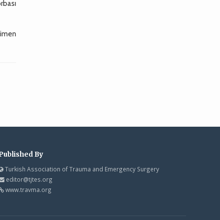
rbası
simen
Published By
Turkish Association of Trauma and Emergency Surgery
editor@tjtes.org
www.travma.org