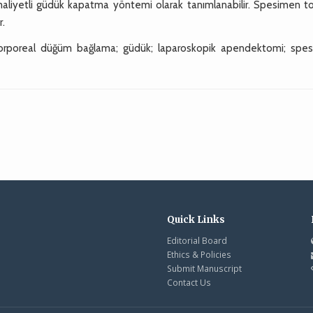
liyetli güdük kapatma yöntemi olarak tanımlanabilir. Spesimen to
r.
korporeal düğüm bağlama; güdük; laparoskopik apendektomi; spe
Quick Links
Editorial Board
Ethics & Policies
Submit Manuscript
Contact Us