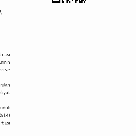
1
,
lması
anının
ri ve
urulan
eliyat
güdük
(%1.4)
rbası