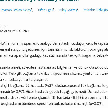
1
1
2
üleyman Özkan Aksoy
,
Tufan Egeli
,
Nilay Boztaş
,
Mücahit Özbilgin
İzmir
on Anabilim Dalı, İzmir
A) en önemli aşaması olarak görülmektedir. Güdüğün dikiş ile kapatı
i enfeksiyonu gelişmesi için tanımlanmış risk faktörü, trocar giriş al
ın amacı apendiks güdüğü kapatılmasında tek-çift bağlama teknikle
nda ameliyat edilen hastalara ait bilgiler ileriye dönük olarak dold
edildi. Tek-çift bağlama teknikleri, spesimen çıkarma yöntemleri, am
 komplikasyonlar karşılaştırıldı.
l çift bağlama, 79 hastada (%37) ekstracorporeal tek bağlama ile 
ptanmadı (p=0.97). Hiçbir hastada güdük kaçağı gelişmedi. Üç hastada 
endiks direkt yöntemle çıkarıldı, 112 hastada (%53) ise spesimen to
 bu beş hastanın tümünde spesimen torbası kullanılmamıştı (p=0.02).