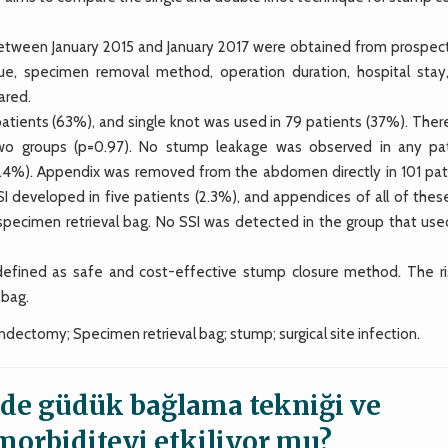
ween January 2015 and January 2017 were obtained from prospect
ue, specimen removal method, operation duration, hospital stay
ared.
atients (63%), and single knot was used in 79 patients (37%). Ther
wo groups (p=0.97). No stump leakage was observed in any pat
1.4%). Appendix was removed from the abdomen directly in 101 pat
SI developed in five patients (2.3%), and appendices of all of thes
ecimen retrieval bag. No SSI was detected in the group that use
defined as safe and cost-effective stump closure method. The ri
 bag.
dectomy; Specimen retrieval bag; stump; surgical site infection.
de güdük bağlama tekniği ve
orbiditeyi etkiliyor mu?