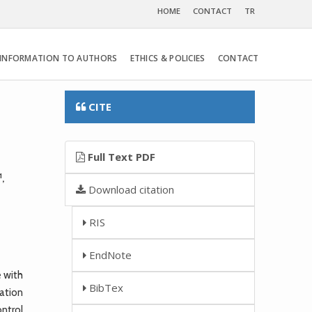
HOME
CONTACT
TR
INFORMATION TO AUTHORS
ETHICS & POLICIES
CONTACT
CITE
Full Text PDF
1
,
Download citation
RIS
EndNote
 with
BibTex
nation
ontrol