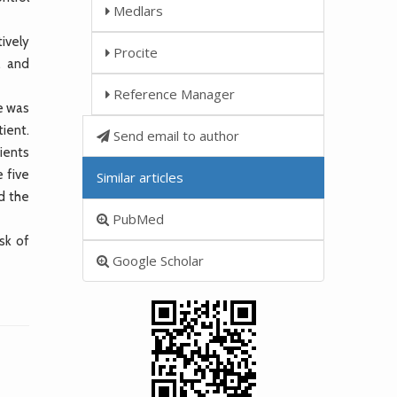
Medlars
ively
Procite
, and
Reference Manager
e was
ient.
Send email to author
ients
e five
Similar articles
d the
PubMed
sk of
Google Scholar