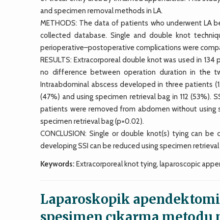
and specimen removal methods in LA.
METHODS: The data of patients who underwent LA bet
collected database. Single and double knot techniq
perioperative–postoperative complications were comp
RESULTS: Extracorporeal double knot was used in 134 p
no difference between operation duration in the t
Intraabdominal abscess developed in three patients (
(47%) and using specimen retrieval bag in 112 (53%). S
patients were removed from abdomen without using sp
specimen retrieval bag (p=0.02).
CONCLUSION: Single or double knot(s) tying can be 
developing SSI can be reduced using specimen retrieval
Keywords:
Extracorporeal knot tying, laparoscopic appen
Laparoskopik apendektomi
spesimen çıkarma metodu m