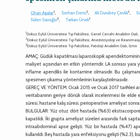
1
1
1
Cihan Agalar
,
Serhan Derici
,
Ali Durubey Çevlik
,
S
3
1
Sülen Sarıoğlu
,
Tarkan Ünek
1
Dokuz Eylül Üniversitesi Tıp Fakültesi, Genel Cerrahi Anabilim Dalı, 
2
Dokuz Eylül Üniversitesi Tıp Fakültesi, Anesteziyoloji ve Reanimasy
3
Dokuz Eylül Üniversitesi Tıp Fakültesi, Patoloji Anabilim Dalı, İzmir
AMAÇ: Güdük kapatılması laparoskopik apendektominin (L
maliyet açısından en etkin yöntemdir. LA sonrası yara yer
inflame apendiks ile kontamine olmasıdır. Bu çalışman
spesimen çıkarma yöntemlerinin karşılaştırılmasıdır.
GEREÇ VE YÖNTEM: Ocak 2015 ve Ocak 2017 tarihleri arası
veritabanının geriye dönük olarak incelenmesi ile elde 
süresi, hastane kalış süresi, perioperative ameliyat sonrası
BULGULAR: Yüz otuz dört hastada (%63) ekstracorporea
kapatıldı. İki grupta ameliyat süreleri arasında fark sa
intraabdominal apse gelişti. Yüz bir hastada (%47) ap
kullanıldı. Beş hastada yara enfeksiyonu gelişti (%2.3),