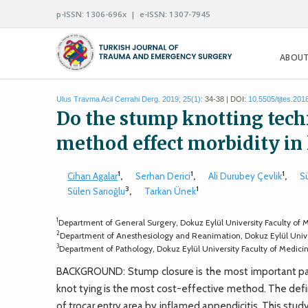
p-ISSN: 1306-696x | e-ISSN: 1307-7945
ABOUT
Ulus Travma Acil Cerrahi Derg. 2019; 25(1):
34-38 | DOI:
10.5505/tjtes.201
Do the stump knotting tech
method effect morbidity in
1
1
1
Cihan Agalar
,
Serhan Derici
,
Ali Durubey Çevlik
,
S
3
1
Sülen Sarıoğlu
,
Tarkan Ünek
1
Department of General Surgery, Dokuz Eylül University Faculty of 
2
Department of Anesthesiology and Reanimation, Dokuz Eylül Univer
3
Department of Pathology, Dokuz Eylül University Faculty of Medici
BACKGROUND: Stump closure is the most important par
knot tying is the most cost-effective method. The defined
of trocar entry area by inflamed appendicitis. This stu