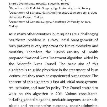
Emre Governmental Hospital, Eskişehir, Turkey
4
Department Of Pediatric Surgery, Ege University, İzmir, Turkey
5
Department Of Esthetic, Plastic And Reconstructive Surgery, Erciyes
University, Kayseri, Turkey
6
Department Of General Surgery, Hacettepe University, Ankara,
Turkey
As in many other countries, burn injuries are a challenging
healthcare problem in Turkey. Initial management of
burn patients is very important for future morbidity and
mortality. Therefore, the Turkish Ministry of Health
prepared “National Burns Treatment Algorithm” aided by
the Scientific Burns Council. The basic aim of this
algorithm is to guide physicians in the treatment of burn
victims until they reach an experienced burns center. The
content of this algorithm is first aid, initial management,
resuscitation, and transfer policy. The Council started to
work on this algorithm in 2011. Various consultants,
including general surgeons, pediatric surgeons, aesthetic,
plastic and reconstructive surgeons, anesthesiologists,