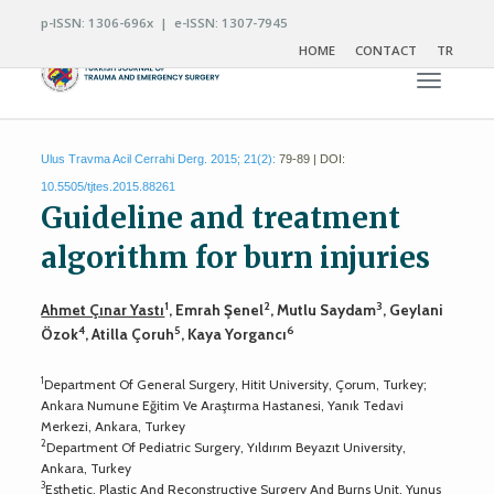
p-ISSN: 1306-696x | e-ISSN: 1307-7945
HOME
CONTACT
TR
Toggle n
Ulus Travma Acil Cerrahi Derg. 2015; 21(2):
79-89 | DOI:
10.5505/tjtes.2015.88261
Guideline and treatment
algorithm for burn injuries
1
2
3
Ahmet Çınar Yastı
, Emrah Şenel
, Mutlu Saydam
, Geylani
4
5
6
Özok
, Atilla Çoruh
, Kaya Yorgancı
1
Department Of General Surgery, Hitit University, Çorum, Turkey;
Ankara Numune Eğitim Ve Araştırma Hastanesi, Yanık Tedavi
Merkezi, Ankara, Turkey
2
Department Of Pediatric Surgery, Yıldırım Beyazıt University,
Ankara, Turkey
3
Esthetic, Plastic And Reconstructive Surgery And Burns Unit, Yunus