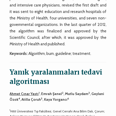
and intensive care physicians, revised the first draft and
it was sent to eight education and research hospitals of
the Ministry of Health, four universities, and seven non-
governmental organizations. In the last quarter of 2012,
the algorithm was finalized and approved by the
Scientific Council, after which, it was approved by the
Ministry of Health and published.
Keywords:
Algorithm, burn, guideline; treatment.
Yanık yaralanmaları tedavi
algoritması
1
2
3
Ahmet Çınar Yastı
, Emrah Şenel
, Mutlu Saydam
, Geylani
4
5
6
Özok
, Atilla Çoruh
, Kaya Yorgancı
1
Hitit Üniversitesi Tıp Fakültesi, Genel Cerrahi Ana Bilim Dalı, Çorum;