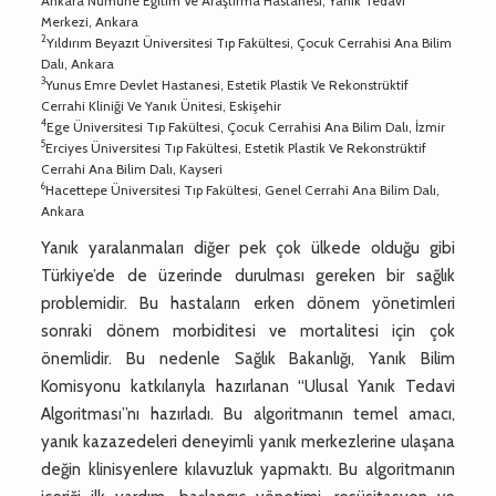
Ankara Numune Eğitim Ve Araştırma Hastanesi, Yanık Tedavi
Merkezi, Ankara
2
Yıldırım Beyazıt Üniversitesi Tıp Fakültesi, Çocuk Cerrahisi Ana Bilim
Dalı, Ankara
3
Yunus Emre Devlet Hastanesi, Estetik Plastik Ve Rekonstrüktif
Cerrahi Kliniği Ve Yanık Ünitesi, Eskişehir
4
Ege Üniversitesi Tıp Fakültesi, Çocuk Cerrahisi Ana Bilim Dalı, İzmir
5
Erciyes Üniversitesi Tıp Fakültesi, Estetik Plastik Ve Rekonstrüktif
Cerrahi Ana Bilim Dalı, Kayseri
6
Hacettepe Üniversitesi Tıp Fakültesi, Genel Cerrahi Ana Bilim Dalı,
Ankara
Yanık yaralanmaları diğer pek çok ülkede olduğu gibi
Türkiye’de de üzerinde durulması gereken bir sağlık
problemidir. Bu hastaların erken dönem yönetimleri
sonraki dönem morbiditesi ve mortalitesi için çok
önemlidir. Bu nedenle Sağlık Bakanlığı, Yanık Bilim
Komisyonu katkılarıyla hazırlanan “Ulusal Yanık Tedavi
Algoritması”nı hazırladı. Bu algoritmanın temel amacı,
yanık kazazedeleri deneyimli yanık merkezlerine ulaşana
değin klinisyenlere kılavuzluk yapmaktı. Bu algoritmanın