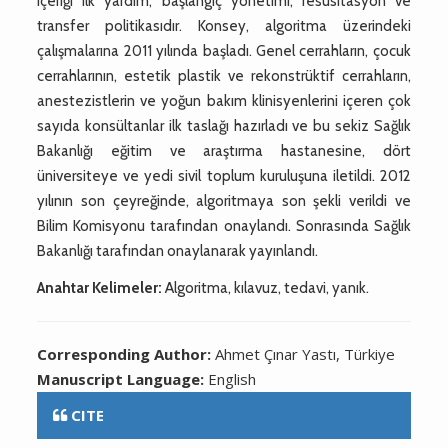
içeriği ilk yardım, başlangıç yönetimi, resüsitasyon ve
transfer politikasıdır. Konsey, algoritma üzerindeki
çalışmalarına 2011 yılında başladı. Genel cerrahların, çocuk
cerrahlarının, estetik plastik ve rekonstrüktif cerrahların,
anestezistlerin ve yoğun bakım klinisyenlerini içeren çok
sayıda konsültanlar ilk taslağı hazırladı ve bu sekiz Sağlık
Bakanlığı eğitim ve araştırma hastanesine, dört
üniversiteye ve yedi sivil toplum kuruluşuna iletildi. 2012
yılının son çeyreğinde, algoritmaya son şekli verildi ve
Bilim Komisyonu tarafından onaylandı. Sonrasında Sağlık
Bakanlığı tarafından onaylanarak yayınlandı.
Anahtar Kelimeler:
Algoritma, kılavuz, tedavi, yanık.
Corresponding Author:
Ahmet Çınar Yastı, Türkiye
Manuscript Language:
English
CITE