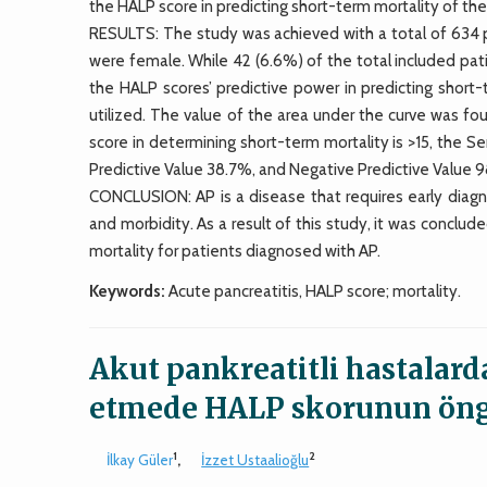
the HALP score in predicting short-term mortality of the
RESULTS: The study was achieved with a total of 634 
were female. While 42 (6.6%) of the total included pati
the HALP scores’ predictive power in predicting short-
utilized. The value of the area under the curve was f
score in determining short-term mortality is >15, the S
Predictive Value 38.7%, and Negative Predictive Value 
CONCLUSION: AP is a disease that requires early diagn
and morbidity. As a result of this study, it was conclud
mortality for patients diagnosed with AP.
Keywords:
Acute pancreatitis, HALP score; mortality.
Akut pankreatitli hastalar
etmede HALP skorunun öng
1
2
İlkay Güler
,
İzzet Ustaalioğlu