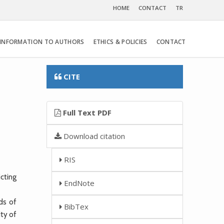
HOME
CONTACT
TR
INFORMATION TO AUTHORS
ETHICS & POLICIES
CONTACT
CITE
Full Text PDF
Download citation
RIS
cting
EndNote
ds of
BibTex
ty of