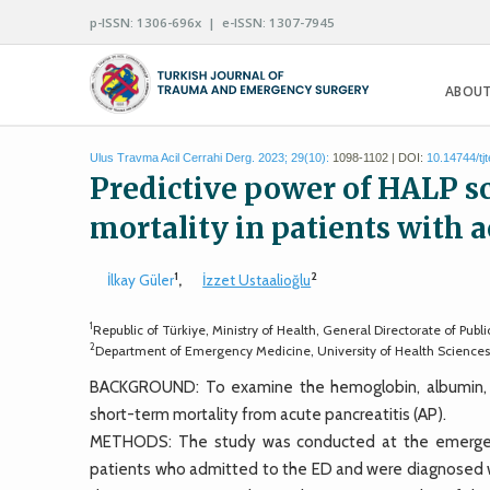
p-ISSN: 1306-696x | e-ISSN: 1307-7945
ABOUT
Ulus Travma Acil Cerrahi Derg. 2023; 29(10):
1098-1102 | DOI:
10.14744/tj
Predictive power of HALP sc
mortality in patients with a
1
2
İlkay Güler
,
İzzet Ustaalioğlu
1
Republic of Türkiye, Ministry of Health, General Directorate of Publ
2
Department of Emergency Medicine, University of Health Sciences, Ka
BACKGROUND: To examine the hemoglobin, albumin, ly
short-term mortality from acute pancreatitis (AP).
METHODS: The study was conducted at the emergency
patients who admitted to the ED and were diagnosed wi