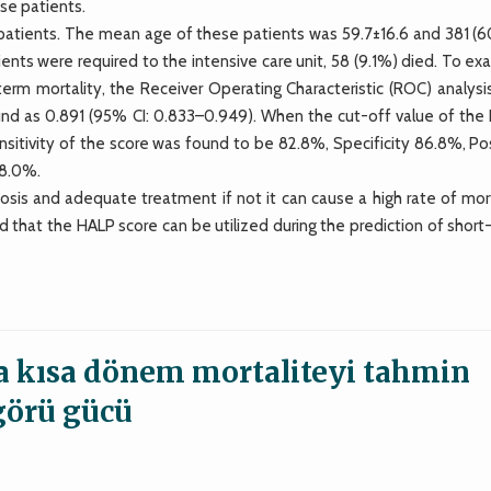
se patients.
patients. The mean age of these patients was 59.7±16.6 and 381 (6
ents were required to the intensive care unit, 58 (9.1%) died. To e
term mortality, the Receiver Operating Characteristic (ROC) analysi
ound as 0.891 (95% CI: 0.833–0.949). When the cut-off value of the
ensitivity of the score was found to be 82.8%, Specificity 86.8%, Po
98.0%.
osis and adequate treatment if not it can cause a high rate of mort
ed that the HALP score can be utilized during the prediction of shor
da kısa dönem mortaliteyi tahmin
örü gücü