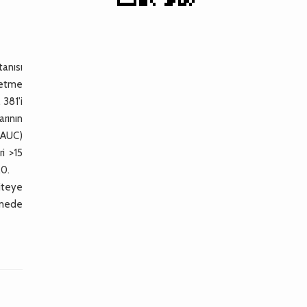
tanısı
 etme
 381'i
arının
 (AUC)
i >15
.0.
diteye
rmede