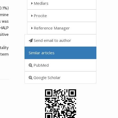
Medlars
0.1%)
xamine
Procite
s was
Reference Manager
 HALP
sitive
Send email to author
ality
Similar articles
t-term
PubMed
Google Scholar