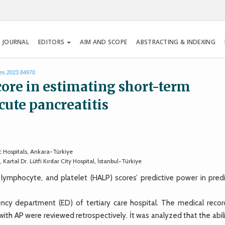
 JOURNAL
EDITORS
AIM AND SCOPE
ABSTRACTING & INDEXING
tes.2023.84970
ore in estimating short-term
cute pancreatitis
ic Hospitals, Ankara-Türkiye
rtal Dr. Lütfi Kırdar City Hospital, İstanbul-Türkiye
mphocyte, and platelet (HALP) scores’ predictive power in predi
 department (ED) of tertiary care hospital. The medical recor
th AP were reviewed retrospectively. İt was analyzed that the abili