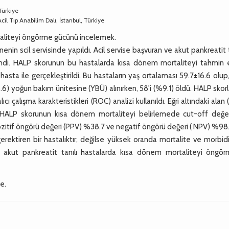
Türkiye
Acil Tıp Anabilim Dalı, İstanbul, Türkiye
taliteyi öngörme gücünü incelemek.
 scil servisinde yapıldı. Acil servise başvuran ve akut pankreatit 
ncelendi. HALP skorunun bu hastalarda kısa dönem mortaliteyi tahmin
ta ile gerçekleştirildi. Bu hastaların yaş ortalaması 59.7±16.6 olup,
.6) yoğun bakım ünitesine (YBÜ) alınırken, 58'i (%9.1) öldü. HALP skorl
 çalışma karakteristikleri (ROC) analizi kullanıldı. Eğri altındaki alan
 HALP skorunun kısa dönem mortaliteyi belirlemede cut-off değer
ozitif öngörü değeri (PPV) %38.7 ve negatif öngörü değeri ( NPV) %98
erektiren bir hastalıktır, değilse yüksek oranda mortalite ve morbi
 akut pankreatit tanılı hastalarda kısa dönem mortaliteyi öngö
e.