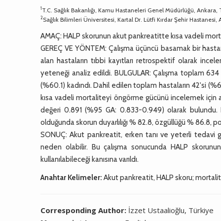
1
T.C. Sağlık Bakanlığı, Kamu Hastaneleri Genel Müdürlüğü, Ankara, 
2
Sağlık Bilimleri Üniversitesi, Kartal Dr. Lütfi Kırdar Şehir Hastanesi, 
AMAÇ: HALP skorunun akut pankreatitte kısa vadeli mor
GEREÇ VE YÖNTEM: Çalışma üçüncü basamak bir hastanenin
alan hastaların tıbbi kayıtları retrospektif olarak i
yeteneği analiz edildi. BULGULAR: Çalışma toplam 634 has
(%60.1) kadındı. Dahil edilen toplam hastaların 42'si (%6
kısa vadeli mortaliteyi öngörme gücünü incelemek için alıcı
değeri 0.891 (%95 GA: 0.833-0.949) olarak bulundu.
olduğunda skorun duyarlılığı % 82.8, özgüllüğü % 86.8, p
SONUÇ: Akut pankreatit, erken tanı ve yeterli tedavi g
neden olabilir. Bu çalışma sonucunda HALP skorunun
kullanılabileceği kanısına varıldı.
Anahtar Kelimeler:
Akut pankreatit, HALP skoru; mortalit
Corresponding Author:
İzzet Ustaalioğlu, Türkiye