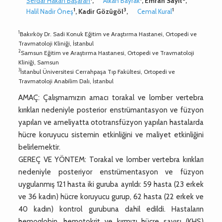
Serdar Hakan Başaran
,
Alkan Bayrak
, Emrah Sayit
,
1
3
1
Halil Nadir Öneş
, Kadir Gözügöl
,
Cemal Kural
1
Bakırköy Dr. Sadi Konuk Eğitim ve Araştırma Hastanei, Ortopedi ve
Travmatoloji Kliniği, İstanbul
2
Samsun Eğitim ve Araştırma Hastanesi, Ortopedi ve Travmatoloji
Kliniği, Samsun
3
İstanbul Üniversitesi Cerrahpaşa Tıp Fakültesi, Ortopedi ve
Travmatoloji Anabilim Dalı, İstanbul
AMAÇ: Çalışmamızın amacı torakal ve lomber vertebra
kırıkları nedeniyle posterior enstrümantasyon ve füzyon
yapılan ve ameliyatta ototransfüzyon yapılan hastalarda
hücre koruyucu sistemin etkinliğini ve maliyet etkinliğini
belirlemektir.
GEREÇ VE YÖNTEM: Torakal ve lomber vertebra kırıkları
nedeniyle posteriyor enstrümentasyon ve füzyon
uygulanmış 121 hasta iki guruba ayrıldı: 59 hasta (23 erkek
ve 36 kadın) hücre koruyucu gurup, 62 hasta (22 erkek ve
40 kadın) kontrol gurubuna dahil edildi. Hastaların
hemoglobin, hemotokrit ve kırmızı hücre sayısı (KHS)