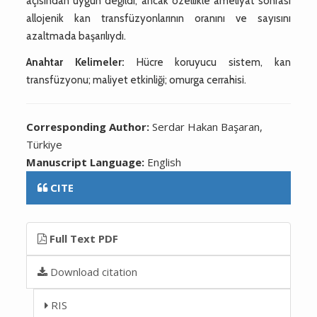
açısından uygun değildi, ancak özellikle ameliyat sonrası
allojenik kan transfüzyonlarının oranını ve sayısını
azaltmada başarılıydı.
Anahtar Kelimeler:
Hücre koruyucu sistem, kan
transfüzyonu; maliyet etkinliği; omurga cerrahisi.
Corresponding Author:
Serdar Hakan Başaran,
Türkiye
Manuscript Language:
English
CITE
Full Text PDF
Download citation
RIS