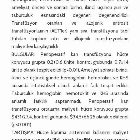
ameliyat öncesi ve sonrası birinci, ikinci, üçüncü gün ve
taburculuk esnasındaki değerleri değerlendirildi.
Transfüzyon oranları ve allojenik eritrosit
transfüzyonlarının (AET’ler) yanı sıra, transfüzyona tabi
tutulan toplam oto ve allojenik transfüzyonların
maliyetleri karşılaştırıldı.
BULGULAR: Perioperatif kan transfüzyonu hücre
koruyucu grupta 0.2±0.6 ünite, kontrol grubunda 0.7±1.4
ünite olarak tespit edildi (p=0.01). Ameliyat sonrası birinci,
ikinci ve üçüncü günde hemoglobin, hemotokrit ve KHS
arasında istatistiksel olarak anlamlı fark tespit edildi.
Taburculuk hemoglobin, hemotokrit ve KHS arasında
anlamlı farklılık saptanmadı. Perioperatif kan
transfüzyonu ortalama maliyeti hücre koruyucu grupta
$431±27.4, kontrol grubunda $34.5±66.25 olarak belirlendi
(p<0.001).
TARTIŞMA: Hücre koruma sisteminin kullanımı maliyet