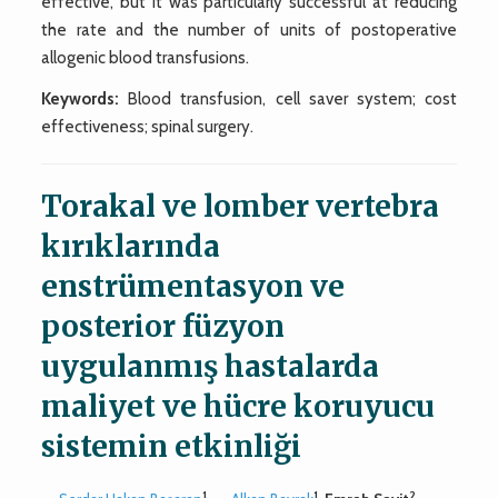
effective, but it was particularly successful at reducing
the rate and the number of units of postoperative
allogenic blood transfusions.
Keywords:
Blood transfusion, cell saver system; cost
effectiveness; spinal surgery.
Torakal ve lomber vertebra
kırıklarında
enstrümentasyon ve
posterior füzyon
uygulanmış hastalarda
maliyet ve hücre koruyucu
sistemin etkinliği
1
1
2