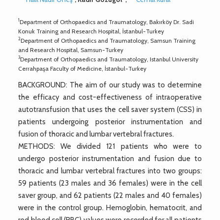
1
Department of Orthopaedics and Traumatology, Bakırköy Dr. Sadi
Konuk Training and Research Hospital, İstanbul-Turkey
2
Department of Orthopaedics and Traumatology, Samsun Training
and Research Hospital, Samsun-Turkey
3
Department of Orthopaedics and Traumatology, Istanbul University
Cerrahpaşa Faculty of Medicine, İstanbul-Turkey
BACKGROUND: The aim of our study was to determine
the efficacy and cost-effectiveness of intraoperative
autotransfusion that uses the cell saver system (CSS) in
patients undergoing posterior instrumentation and
fusion of thoracic and lumbar vertebral fractures.
METHODS: We divided 121 patients who were to
undergo posterior instrumentation and fusion due to
thoracic and lumbar vertebral fractures into two groups:
59 patients (23 males and 36 females) were in the cell
saver group, and 62 patients (22 males and 40 females)
were in the control group. Hemoglobin, hematocrit, and
red blood cell (RBC) values were recorded for all patients