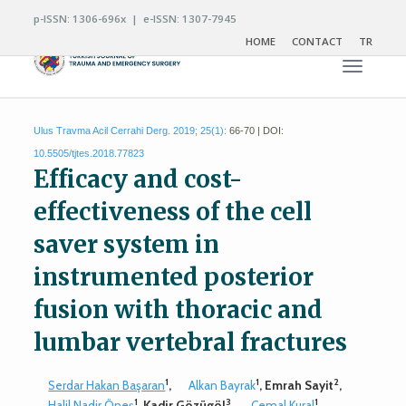
p-ISSN: 1306-696x | e-ISSN: 1307-7945
HOME
CONTACT
TR
Toggle n
Ulus Travma Acil Cerrahi Derg. 2019; 25(1):
66-70 | DOI:
10.5505/tjtes.2018.77823
Efficacy and cost-
effectiveness of the cell
saver system in
instrumented posterior
fusion with thoracic and
lumbar vertebral fractures
1
1
2
Serdar Hakan Başaran
,
Alkan Bayrak
, Emrah Sayit
,
1
3
1
Halil Nadir Öneş
, Kadir Gözügöl
,
Cemal Kural