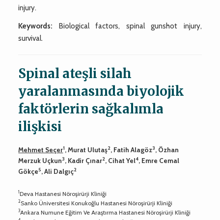
injury.
Keywords:
Biological factors, spinal gunshot injury,
survival.
Spinal ateşli silah
yaralanmasında biyolojik
faktörlerin sağkalımla
ilişkisi
1
2
3
Mehmet Seçer
, Murat Ulutaş
, Fatih Alagöz
, Özhan
3
2
4
Merzuk Uçkun
, Kadir Çınar
, Cihat Yel
, Emre Cemal
5
2
Gökçe
, Ali Dalgıç
1
Deva Hastanesi Nöroşirürji Kliniği
2
Sanko Üniversitesi Konukoğlu Hastanesi Nöroşirürji Kliniği
3
Ankara Numune Eğitim Ve Araştırma Hastanesi Nöroşirürji Kliniği
4