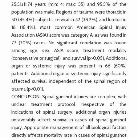
25.51±11.74 years (min: 4; max: 55) and 95.5% of the
population was male. Regions of trauma were thoracic in
50 (45.4%) subjects, cervical in 42 (38.2%), and lumbar in
18 (16.4%). Most common American Spinal Injury
Association (ASIA) score was category A, as was found in
77 (70%) cases. No significant correlation was found
among age, sex, ASIA score, treatment modality
(conservative or surgical), and survival (p>0.05). Additional
organ or systemic injury was present in 66 (60%)
patients. Additional organ or systemic injury significantly
affected survival, independent of the spinal region of
trauma (p<0.01).
CONCLUSION: Spinal gunshot injuries are complex, with
unclear treatment protocol. Irrespective of the
indications of spinal surgery, additional organ injuries
unfavorably affect survival in cases of spinal gunshot
injury. Appropriate management of all biological factors
directly affects mortality rate in cases of spinal gunshot