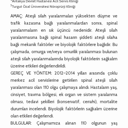
Antakya Devlet Hastanesi Acil Servis Kliniği
5
Turgut Özal Üniversitesi Nöroşirürji Kliniği
AMAÇ: Ateşli silah yaralanmaları yüksekten düşme ve
trafik kazasına bağlı yaralanmalardan sonra, spinal
yaralanmaların en sık üçüncü nedenidir. Ateşli silah
yaralanmasına bağlı spinal hasarın şiddeti ateşli silaha
bağlı mekanik faktörler ve biyolojik faktörlere bağlıdır. Bu
çalışmada, omurga ve/veya omurilik yaralanması bulunan
ateşli silah yaralanmalarında biyolojik faktörlerin sağkalım
üzerine etkileri değerlendirildi.
GEREÇ VE YÖNTEM: 2012–2014 yılları arasında çoklu
merkez acil servislerine getirilen spinal ateşli silah
yaralanması olan 110 olgu çalışmaya alındı. Hastaların yaş,
cinsiyet, travma bölgesi, ek organ ve sistem yaralanma
olması, tedavi şekilleri (konservatif, cerrahi), mortalite
durumları incelendi. Biyolojik faktörlerin sağkalım üzerine
olan etkileri değerlendi.
BULGULAR: Çalışmamıza alınan 110 olgunun yaş