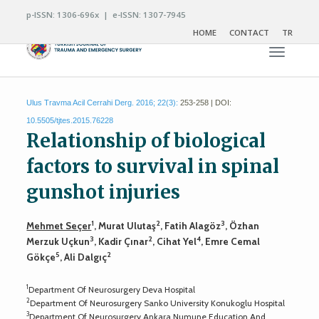
p-ISSN: 1306-696x | e-ISSN: 1307-7945
HOME
CONTACT
TR
Toggle n
Ulus Travma Acil Cerrahi Derg. 2016; 22(3):
253-258 | DOI:
10.5505/tjtes.2015.76228
Relationship of biological
factors to survival in spinal
gunshot injuries
1
2
3
Mehmet Seçer
, Murat Ulutaş
, Fatih Alagöz
, Özhan
3
2
4
Merzuk Uçkun
, Kadir Çınar
, Cihat Yel
, Emre Cemal
5
2
Gökçe
, Ali Dalgıç
1
Department Of Neurosurgery Deva Hospital
2
Department Of Neurosurgery Sanko University Konukoglu Hospital
3
Department Of Neurosurgery Ankara Numune Education And