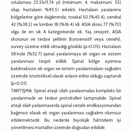
ortalaması 25.51±11.74 yıl (minimum: 4; maksimum: 55)
olup, hastaların %95.5’i erkekti. Hastaların yaralanma
bölgelerine göre dağılımında; torakal 50 (%45.4), servikal
42 (%38.2) ve lomber 18 (%16.4) idi. ASIA skoru 77 (%70)
olgu ile en sık A kategorisinde idi. Yaş cinsiyet, ASIA
skorunun ve tedavi şeklinin (konservatif veya cerrahi),
survey üzerine etkili olmadığı görüldü (p>0.05). Hastaların
58’inde (%52.7) spinal yaralanmaya ek organ ve sistem
yaralanması tespit edildi. Spinal bölge ayrımına
bakılmaksızın ek organ ve sistem yaralanmaların sağkalım
üzerinde istatistiksel olarak anlamı etkisi olduğu saptandı
(p<0.01).
TARTIŞMA: Spinal ateşli silah yaralanmaları kompleks bir
yaralanmadır ve tedavi protokolleri tartışmalıdır. Spinal
ateşli silah yarlanmasında spinal cerrahi endikasyonundan
bağımsız olarak ek organ yaralanması sağkalımı olumsuz
etkilemektedir. Bu nedenle biyolojik faktörlerin iyi
yönetilmesi mortalite üzerinde doğrudan etkilidir.