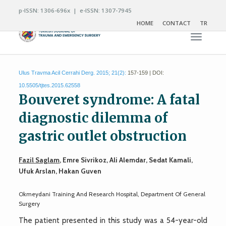
p-ISSN: 1306-696x | e-ISSN: 1307-7945
HOME
CONTACT
TR
Toggle n
Ulus Travma Acil Cerrahi Derg. 2015; 21(2):
157-159 | DOI:
10.5505/tjtes.2015.62558
Bouveret syndrome: A fatal
diagnostic dilemma of
gastric outlet obstruction
Fazil Saglam
, Emre Sivrikoz, Ali Alemdar, Sedat Kamali,
Ufuk Arslan, Hakan Guven
Okmeydani Training And Research Hospital, Department Of General
Surgery
The patient presented in this study was a 54-year-old