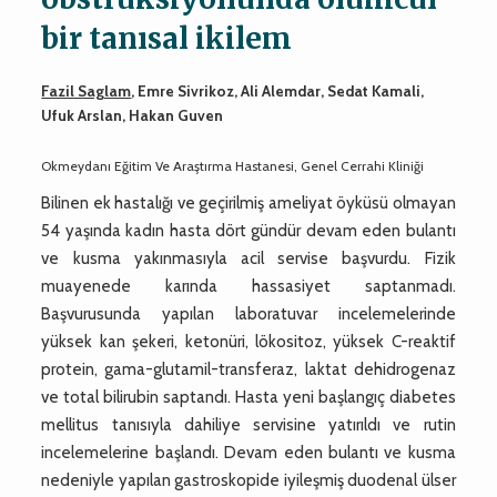
bir tanısal ikilem
Fazil Saglam
, Emre Sivrikoz, Ali Alemdar, Sedat Kamali,
Ufuk Arslan, Hakan Guven
Okmeydanı Eğitim Ve Araştırma Hastanesi, Genel Cerrahi Kliniği
Bilinen ek hastalığı ve geçirilmiş ameliyat öyküsü olmayan
54 yaşında kadın hasta dört gündür devam eden bulantı
ve kusma yakınmasıyla acil servise başvurdu. Fizik
muayenede karında hassasiyet saptanmadı.
Başvurusunda yapılan laboratuvar incelemelerinde
yüksek kan şekeri, ketonüri, lökositoz, yüksek C-reaktif
protein, gama-glutamil-transferaz, laktat dehidrogenaz
ve total bilirubin saptandı. Hasta yeni başlangıç diabetes
mellitus tanısıyla dahiliye servisine yatırıldı ve rutin
incelemelerine başlandı. Devam eden bulantı ve kusma
nedeniyle yapılan gastroskopide iyileşmiş duodenal ülser