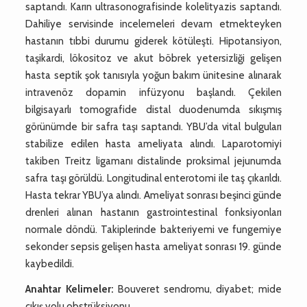
saptandı. Karın ultrasonografisinde kolelityazis saptandı.
Dahiliye servisinde incelemeleri devam etmekteyken
hastanın tıbbi durumu giderek kötüleşti. Hipotansiyon,
taşikardi, lökositoz ve akut böbrek yetersizliği gelişen
hasta septik şok tanısıyla yoğun bakım ünitesine alınarak
intravenöz dopamin infüzyonu başlandı. Çekilen
bilgisayarlı tomografide distal duodenumda sıkışmış
görünümde bir safra taşı saptandı. YBU’da vital bulguları
stabilize edilen hasta ameliyata alındı. Laparotomiyi
takiben Treitz ligamanı distalinde proksimal jejunumda
safra taşı görüldü. Longitudinal enterotomi ile taş çıkarıldı.
Hasta tekrar YBU’ya alındı. Ameliyat sonrası beşinci günde
drenleri alınan hastanın gastrointestinal fonksiyonları
normale döndü. Takiplerinde bakteriyemi ve fungemiye
sekonder sepsis gelişen hasta ameliyat sonrası 19. günde
kaybedildi.
Anahtar Kelimeler:
Bouveret sendromu, diyabet; mide
çıkış yolu obstrüksiyonu.