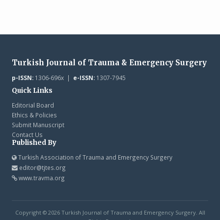
Turkish Journal of Trauma & Emergency Surgery
p-ISSN:
1306-696x |
e-ISSN:
1307-7945
Quick Links
Editorial Board
Ethics & Policies
Submit Manuscript
Contact Us
Published By
Turkish Association of Trauma and Emergency Surgery
editor@tjtes.org
www.travma.org
Copyright © 2026 Turkish Journal of Trauma and Emergency Surgery. All