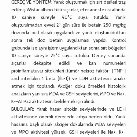
GEREÇ VE YÖNTEM: Yanık oluşturmak için sırt derileri traş
edilmiş Wistar albino türü sıçanlar, eter anestezisi altında
10 saniye süreyle 90°C suya tutuldu. Yanık
oluşturulmadan evvel 21 gün süre ile betain 250 mg/kg
dozunda oral olarak uygulandı ve yanık oluşturulduktan
sonra tek doz betain uygulaması yapıldı. Kontrol
grubunda ise aynı işlem uygulandıktan sonra sırt bölgeleri
10 saniye süreyle 25°C suya tutuldu. Deney sonunda
sıçanlar dekapite edildi ve kan numuneleri
proinflamatuvar sitokinleri (tümör nekroz faktör- [TNF-]
and interlökin 1 beta [IİL-1]) ve LDH aktivitesini analiz
etmek için toplandı. Akciğer doku örnekleri histolojik
analizlarin yanı sıra MDA ve GSH seviyelerini, MPO ve Na+,
K+-ATPaz aktivitesini belirlemek için alındı.
BULGULAR: Yanık hasarı sitokin seviyelerinde ve LDH
aktivitesinde önemli derecede artışa neden oldu. Yanık
hasarına bağlı olarak akciğer dokularında MDA seviyeleri
ve MPO aktivitesi yüksek, GSH seviyeleri ile Na+, K+-