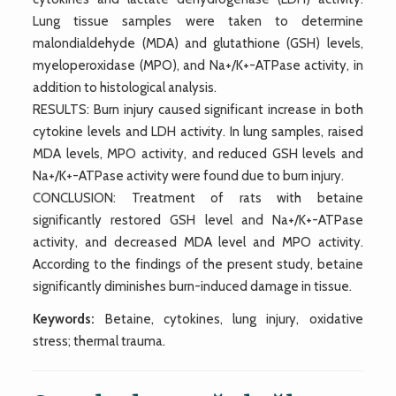
Lung tissue samples were taken to determine
malondialdehyde (MDA) and glutathione (GSH) levels,
myeloperoxidase (MPO), and Na+/K+-ATPase activity, in
addition to histological analysis.
RESULTS: Burn injury caused significant increase in both
cytokine levels and LDH activity. In lung samples, raised
MDA levels, MPO activity, and reduced GSH levels and
Na+/K+-ATPase activity were found due to burn injury.
CONCLUSION: Treatment of rats with betaine
significantly restored GSH level and Na+/K+-ATPase
activity, and decreased MDA level and MPO activity.
According to the findings of the present study, betaine
significantly diminishes burn-induced damage in tissue.
Keywords:
Betaine, cytokines, lung injury, oxidative
stress; thermal trauma.