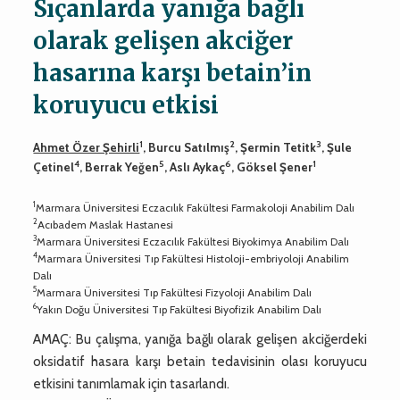
Sıçanlarda yanığa bağlı
olarak gelişen akciğer
hasarına karşı betain’in
koruyucu etkisi
1
2
3
Ahmet Özer Şehirli
, Burcu Satılmış
, Şermin Tetitk
, Şule
4
5
6
1
Çetinel
, Berrak Yeğen
, Aslı Aykaç
, Göksel Şener
1
Marmara Üniversitesi Eczacılık Fakültesi Farmakoloji Anabilim Dalı
2
Acıbadem Maslak Hastanesi
3
Marmara Üniversitesi Eczacılık Fakültesi Biyokimya Anabilim Dalı
4
Marmara Üniversitesi Tıp Fakültesi Histoloji-embriyoloji Anabilim
Dalı
5
Marmara Üniversitesi Tıp Fakültesi Fizyoloji Anabilim Dalı
6
Yakın Doğu Üniversitesi Tıp Fakültesi Biyofizik Anabilim Dalı
AMAÇ: Bu çalışma, yanığa bağlı olarak gelişen akciğerdeki
oksidatif hasara karşı betain tedavisinin olası koruyucu
etkisini tanımlamak için tasarlandı.