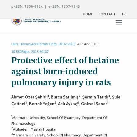
p-ISSN: 1306-696x | e-ISSN: 1307-7945
HOME
CONTACT
TR
Toggle n
Ulus Travma Acil Cerrahi Derg. 2016; 22(5):
417-422 | DOI:
10.5505/tjtes.2015.60137
Protective effect of betaine
against burn-induced
pulmonary injury in rats
1
2
3
Ahmet Özer Şehirli
, Burcu Satılmış
, Şermin Tetitk
, Şule
4
5
6
1
Çetinel
, Berrak Yeğen
, Aslı Aykaç
, Göksel Şener
1
Marmara University, School Of Pharmacy, Department Of
Pharmacology
2
Acibadem Maslak Hospital
3
Marmara University, School Of Pharmacy, Department Of