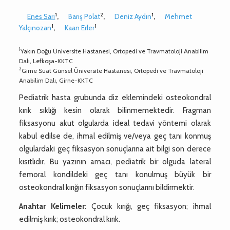
1
2
1
Enes Sarı
,
Barış Polat
,
Deniz Aydın
,
Mehmet
1
1
Yalçınozan
,
Kaan Erler
1
Yakın Doğu Üniversite Hastanesi, Ortopedi ve Travmatoloji Anabilim
Dalı, Lefkoşa-KKTC
2
Girne Suat Günsel Üniversite Hastanesi, Ortopedi ve Travmatoloji
Anabilim Dalı, Girne-KKTC
Pediatrik hasta grubunda diz eklemindeki osteokondral
kırık sıklığı kesin olarak bilinmemektedir. Fragman
fiksasyonu akut olgularda ideal tedavi yöntemi olarak
kabul edilse de, ihmal edilmiş ve/veya geç tanı konmuş
olgulardaki geç fiksasyon sonuçlarına ait bilgi son derece
kısıtlıdır. Bu yazının amacı, pediatrik bir olguda lateral
femoral kondildeki geç tanı konulmuş büyük bir
osteokondral kırığın fiksasyon sonuçlarını bildirmektir.
Anahtar Kelimeler:
Çocuk kırığı, geç fiksasyon; ihmal
edilmiş kırık; osteokondral kırık.