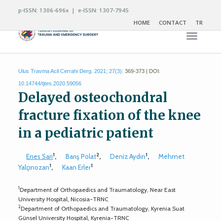
p-ISSN: 1306-696x | e-ISSN: 1307-7945
HOME
CONTACT
TR
Toggle n
Ulus Travma Acil Cerrahi Derg. 2021; 27(3):
369-373 | DOI:
10.14744/tjtes.2020.59056
Delayed osteochondral
fracture fixation of the knee
in a pediatric patient
1
2
1
Enes Sarı
,
Barış Polat
,
Deniz Aydın
,
Mehmet
1
1
Yalçınozan
,
Kaan Erler
1
Department of Orthopaedics and Traumatology, Near East
University Hospital, Nicosia-TRNC
2
Department of Orthopaedics and Traumatology, Kyrenia Suat
Günsel University Hospital, Kyrenia-TRNC