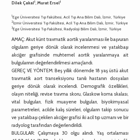
1
1
Dilek Çakal
, Murat Ersel
1
Ege Üniversitesi Tıp Fakültesi, Acil Tıp Ana Bilim Dalı, İzmir, Türkiye
2
İzmir Üniversitesi Tıp Fakültesi, Acil Tıp Ana Bilim Dalı, İzmir, Türkiye
3
Ege Üniversitesi Tıp Fakültesi, Radyoloji Bilim Dalı, İzmir, Türkiye
AMAÇ: Akut künt travmatik aortik yaralanması ile başvuran
olguların geriye dönük olarak incelenmesi ve yatakbaşı
akciğer grafisinde muhtemel aortik yaralanmaya ait
bulgularının değerlendirilmesi amaçlandı.
GEREÇ VE YÖNTEM: Beş yıllık dönemde 18 yaş üstü akut
travmatik aort transeksiyonu tanılı hastanın dosyaları
geriye dönük olarak incelendi. Demografik özellikleri,
olayın niteliği, revise travma skoru, Glaskow koma skalası,
vital bulguları, fizik muayene bulguları, biyokimyasal
parametreleri, acilde kalış süreleri, olguların takip sonucu
ve yatakbaşı çekilen akciğer grafisi iki acil tıp uzmanı ve bir
radyolog tarafından değerlendirildi.
BULGULAR: Çalışmaya 30 olgu alındı. Yaş ortalaması