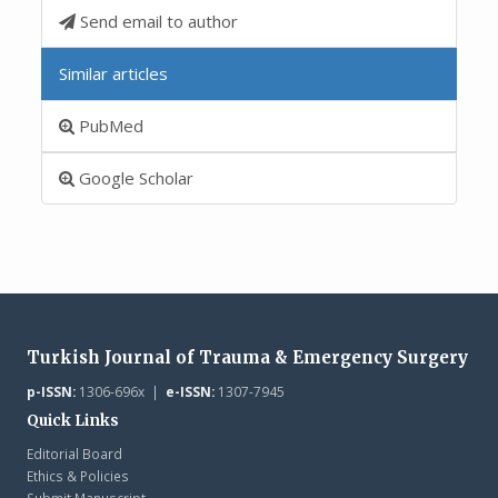
Send email to author
Similar articles
PubMed
Google Scholar
Turkish Journal of Trauma & Emergency Surgery
p-ISSN:
1306-696x |
e-ISSN:
1307-7945
Quick Links
Editorial Board
Ethics & Policies
Submit Manuscript