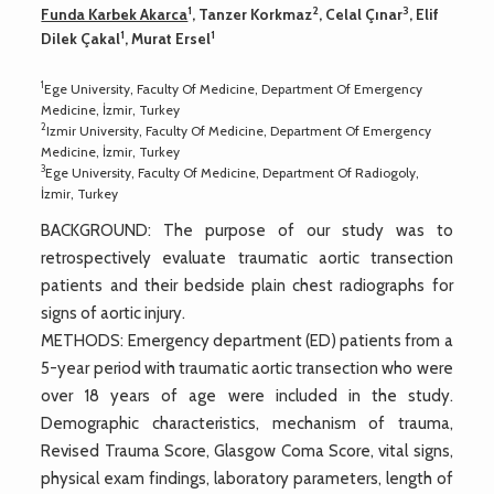
1
2
3
Funda Karbek Akarca
, Tanzer Korkmaz
, Celal Çınar
, Elif
1
1
Dilek Çakal
, Murat Ersel
1
Ege University, Faculty Of Medicine, Department Of Emergency
Medicine, İzmir, Turkey
2
Izmir University, Faculty Of Medicine, Department Of Emergency
Medicine, İzmir, Turkey
3
Ege University, Faculty Of Medicine, Department Of Radiogoly,
İzmir, Turkey
BACKGROUND: The purpose of our study was to
retrospectively evaluate traumatic aortic transection
patients and their bedside plain chest radiographs for
signs of aortic injury.
METHODS: Emergency department (ED) patients from a
5-year period with traumatic aortic transection who were
over 18 years of age were included in the study.
Demographic characteristics, mechanism of trauma,
Revised Trauma Score, Glasgow Coma Score, vital signs,
physical exam findings, laboratory parameters, length of