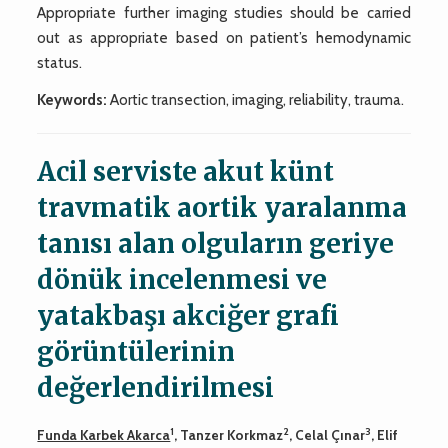
Appropriate further imaging studies should be carried
out as appropriate based on patient’s hemodynamic
status.
Keywords:
Aortic transection, imaging, reliability, trauma.
Acil serviste akut künt
travmatik aortik yaralanma
tanısı alan olguların geriye
dönük incelenmesi ve
yatakbaşı akciğer grafi
görüntülerinin
değerlendirilmesi
1
2
3
Funda Karbek Akarca
, Tanzer Korkmaz
, Celal Çınar
, Elif