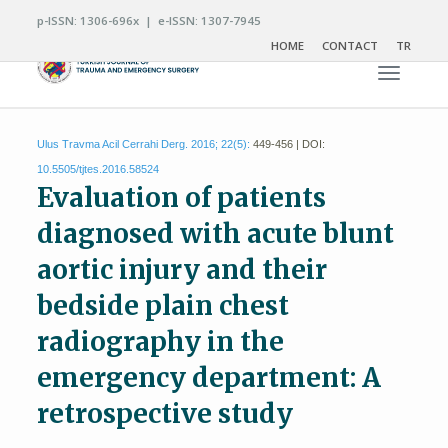
p-ISSN: 1306-696x | e-ISSN: 1307-7945
HOME
CONTACT
TR
Toggle n
Ulus Travma Acil Cerrahi Derg. 2016; 22(5):
449-456 | DOI:
10.5505/tjtes.2016.58524
Evaluation of patients
diagnosed with acute blunt
aortic injury and their
bedside plain chest
radiography in the
emergency department: A
retrospective study