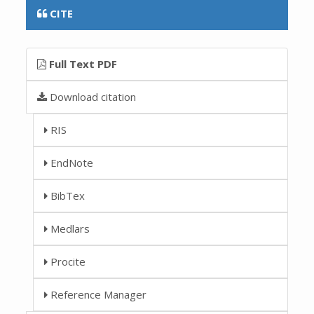
CITE
Full Text PDF
Download citation
RIS
EndNote
BibTex
Medlars
Procite
Reference Manager