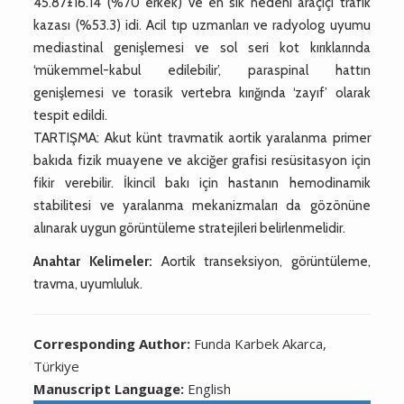
45.87±16.14 (%70 erkek) ve en sık nedeni araçiçi trafik
kazası (%53.3) idi. Acil tıp uzmanları ve radyolog uyumu
mediastinal genişlemesi ve sol seri kot kırıklarında
‘mükemmel-kabul edilebilir’, paraspinal hattın
genişlemesi ve torasik vertebra kırığında ‘zayıf’ olarak
tespit edildi.
TARTIŞMA: Akut künt travmatik aortik yaralanma primer
bakıda fizik muayene ve akciğer grafisi resüsitasyon için
fikir verebilir. İkincil bakı için hastanın hemodinamik
stabilitesi ve yaralanma mekanizmaları da gözönüne
alınarak uygun görüntüleme stratejileri belirlenmelidir.
Anahtar Kelimeler:
Aortik transeksiyon, görüntüleme,
travma, uyumluluk.
Corresponding Author:
Funda Karbek Akarca,
Türkiye
Manuscript Language:
English