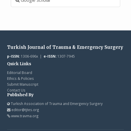
Turkish Journal of Trauma & Emergency Surgery
p-ISSN:
1306-696x |
e-ISSN:
1307-7945
Quick Links
Editorial Board
Ethics & Policies
Submit Manuscript
Contact Us
Published By
Turkish Association of Trauma and Emergency Surgery
editor@tjtes.org
www.travma.org