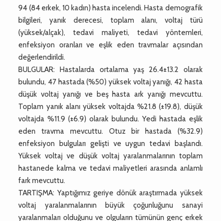
94 (84 erkek, 10 kadın) hasta incelendi. Hasta demografik
bilgileri, yanık derecesi, toplam alanı, voltaj türü
(yüksek/alçak), tedavi maliyeti, tedavi yöntemleri,
enfeksiyon oranları ve eşlik eden travmalar açısından
değerlendirildi.
BULGULAR: Hastalarda ortalama yaş 26.4±13.2 olarak
bulundu, 47 hastada (%50) yüksek voltaj yanığı, 42 hasta
düşük voltaj yanığı ve beş hasta ark yanığı mevcuttu.
Toplam yanık alanı yüksek voltajda %21.8 (±19.8), düşük
voltajda %11.9 (±6.9) olarak bulundu. Yedi hastada eşlik
eden travma mevcuttu. Otuz bir hastada (%32.9)
enfeksiyon bulguları gelişti ve uygun tedavi başlandı.
Yüksek voltaj ve düşük voltaj yaralanmalarının toplam
hastanede kalma ve tedavi maliyetleri arasında anlamlı
fark mevcuttu.
TARTIŞMA: Yaptığımız geriye dönük araştırmada yüksek
voltaj yaralanmalarının büyük çoğunluğunu sanayi
yaralanmaları olduğunu ve olguların tümünün genç erkek