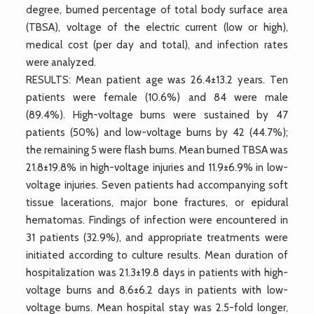
degree, burned percentage of total body surface area
(TBSA), voltage of the electric current (low or high),
medical cost (per day and total), and infection rates
were analyzed.
RESULTS: Mean patient age was 26.4±13.2 years. Ten
patients were female (10.6%) and 84 were male
(89.4%). High-voltage burns were sustained by 47
patients (50%) and low-voltage burns by 42 (44.7%);
the remaining 5 were flash burns. Mean burned TBSA was
21.8±19.8% in high-voltage injuries and 11.9±6.9% in low-
voltage injuries. Seven patients had accompanying soft
tissue lacerations, major bone fractures, or epidural
hematomas. Findings of infection were encountered in
31 patients (32.9%), and appropriate treatments were
initiated according to culture results. Mean duration of
hospitalization was 21.3±19.8 days in patients with high-
voltage burns and 8.6±6.2 days in patients with low-
voltage burns. Mean hospital stay was 2.5-fold longer,