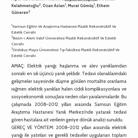
2
1
1
Kelahmetoğlu
, Ozan Aslan
, Murat Gümüş
, Ethem
2
Güneren
1
Samsun Eğitim Ve Araştırma Hastanesi Plastik Rekonstrüktif Ve
Estetik Cerrahi
2
Bezm-i Alem Vakıf Üniversitesi Plastik Rekonstrüktif Ve Estetik
Cerrahi
3
Ondokuz Mayıs Üniversitesi Tıp Fakültesi Plastik Rekonstrüktif Ve
Estetik Cerrahi
AMAÇ: Elektrik yanığı; haşlanma ve alev yanıklarından
sonraki en sık üçüncü yanık şeklidir. Tedavi olanaklarındaki
gelişmeler sayesinde düşme görülen mortalite oranlarına
rağmen elektrik yanıkları halen ciddi komplikasyonlara ve
sosyoekonomik sonuçlara neden olan yaralanmalardır. Bu
çalışmada 2008–2012 yılları arasında Samsun Eğitim
Araştırma Hastanesi Yanık Merkezi’nde yatarak tedavi
gören hastalara ait verilerin geriye dönük analizi sunuldu.
GEREÇ VE YÖNTEM: 2008–2012 yılları arasında elektrik
yanığı ile yatırılan ve gerekli tedaviler uygulanan toplam