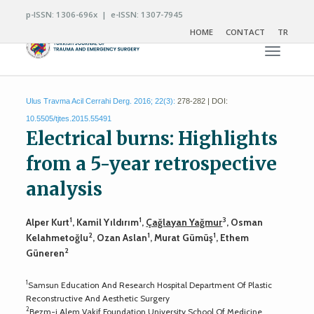
p-ISSN: 1306-696x | e-ISSN: 1307-7945
HOME
CONTACT
TR
Toggle n
Ulus Travma Acil Cerrahi Derg. 2016; 22(3):
278-282 | DOI:
10.5505/tjtes.2015.55491
Electrical burns: Highlights
from a 5-year retrospective
analysis
1
1
3
Alper Kurt
, Kamil Yıldırım
,
Çağlayan Yağmur
, Osman
2
1
1
Kelahmetoğlu
, Ozan Aslan
, Murat Gümüş
, Ethem
2
Güneren
1
Samsun Education And Research Hospital Department Of Plastic
Reconstructive And Aesthetic Surgery
2
Bezm-i Alem Vakif Foundation University School Of Medicine