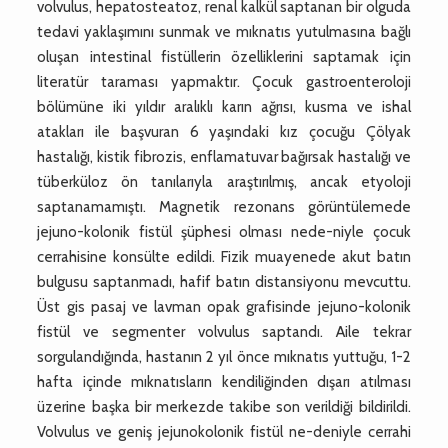
volvulus, hepatosteatoz, renal kalkül saptanan bir olguda
tedavi yaklaşımını sunmak ve mıknatıs yutulmasına bağlı
oluşan intestinal fistüllerin özelliklerini saptamak için
literatür taraması yapmaktır. Çocuk gastroenteroloji
bölümüne iki yıldır aralıklı karın ağrısı, kusma ve ishal
atakları ile başvuran 6 yaşındaki kız çocuğu Çölyak
hastalığı, kistik fibrozis, enflamatuvar bağırsak hastalığı ve
tüberküloz ön tanılarıyla araştırılmış, ancak etyoloji
saptanamamıştı. Magnetik rezonans görüntülemede
jejuno-kolonik fistül şüphesi olması nede-niyle çocuk
cerrahisine konsülte edildi. Fizik muayenede akut batın
bulgusu saptanmadı, hafif batın distansiyonu mevcuttu.
Üst gis pasaj ve lavman opak grafisinde jejuno-kolonik
fistül ve segmenter volvulus saptandı. Aile tekrar
sorgulandığında, hastanın 2 yıl önce mıknatıs yuttuğu, 1-2
hafta içinde mıknatısların kendiliğinden dışarı atılması
üzerine başka bir merkezde takibe son verildiği bildirildi.
Volvulus ve geniş jejunokolonik fistül ne-deniyle cerrahi