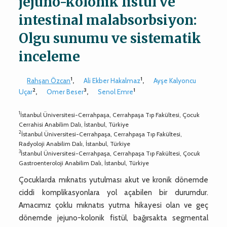
jejuno-kolonik fistül ve
intestinal malabsorbsiyon:
Olgu sunumu ve sistematik
inceleme
1
1
Rahşan Özcan
,
Ali Ekber Hakalmaz
,
Ayşe Kalyoncu
2
3
1
Uçar
,
Omer Beser
,
Senol Emre
1
İstanbul Üniversitesi-Cerrahpaşa, Cerrahpaşa Tıp Fakültesi, Çocuk
Cerrahisi Anabilim Dalı, İstanbul, Türkiye
2
İstanbul Üniversitesi-Cerrahpaşa, Cerrahpaşa Tıp Fakültesi,
Radyoloji Anabilim Dalı, İstanbul, Türkiye
3
İstanbul Üniversitesi-Cerrahpaşa, Cerrahpaşa Tıp Fakültesi, Çocuk
Gastroenteroloji Anabilim Dalı, İstanbul, Türkiye
Çocuklarda mıknatıs yutulması akut ve kronik dönemde
ciddi komplikasyonlara yol açabilen bir durumdur.
Amacımız çoklu mıknatıs yutma hikayesi olan ve geç
dönemde jejuno-kolonik fistül, bağırsakta segmental