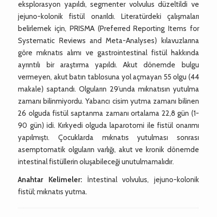
eksplorasyon yapıldı, segmenter volvulus düzeltildi ve
jejuno-kolonik fistül onarıldı. Literatürdeki çalışmaları
belirlemek için, PRISMA (Preferred Reporting Items for
Systematic Reviews and Meta-Analyses) kılavuzlarına
göre mıknatıs alımı ve gastrointestinal fistül hakkında
ayrıntılı bir araştırma yapıldı. Akut dönemde bulgu
vermeyen, akut batın tablosuna yol açmayan 55 olgu (44
makale) saptandı. Olguların 29’unda mıknatısın yutulma
zamanı bilinmiyordu. Yabancı cisim yutma zamanı bilinen
26 olguda fistül saptanma zamanı ortalama 22,8 gün (1-
90 gün) idi. Kırkyedi olguda laparotomi ile fistül onarımı
yapılmıştı. Çocuklarda mıknatıs yutulması sonrası
asemptomatik olguların varlığı, akut ve kronik dönemde
intestinal fistüllerin oluşabileceği unutulmamalıdır.
Anahtar Kelimeler:
İntestinal volvulus, jejuno-kolonik
fistül; mıknatıs yutma.