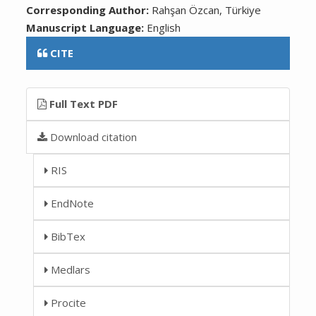
Corresponding Author:
Rahşan Özcan, Türkiye
Manuscript Language:
English
CITE
Full Text PDF
Download citation
RIS
EndNote
BibTex
Medlars
Procite