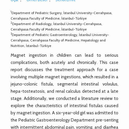
1
Department of Pediatric Surgery, İstanbul University-Cerrahpasa,
Cerrahpasa Faculty of Medicine, İstanbul-Türkiye
2
Department of Radiology, İstanbul University-Cerrahpasa,
Cerrahpasa Faculty of Medicine, İstanbul-Türkiye
3
Department of Pediatric Gastroenterology, İstanbul University-
Cerrahpasa, Cerrahpasa Faculty of Medicine, Hepatology and
Nutrition, İstanbul-Türkiye
Magnet ingestion in children can lead to serious
complications, both acutely and chronically. This case
report discusses the treatment approach for a case
involving multiple magnet ingestions, which resulted in a
jejuno-colonic fistula, segmental intestinal volvulus,
hepa-tosteatosis, and renal calculus detected at a late
stage. Additionally, we conducted a literature review to
explore the characteristics of intestinal fistulas caused
by magnet ingestion. A six-year-old girl was admitted to
the Pediatric Gastroenterology Department pre-senting
with intermittent abdominal pain, vomiting, and diarrhea