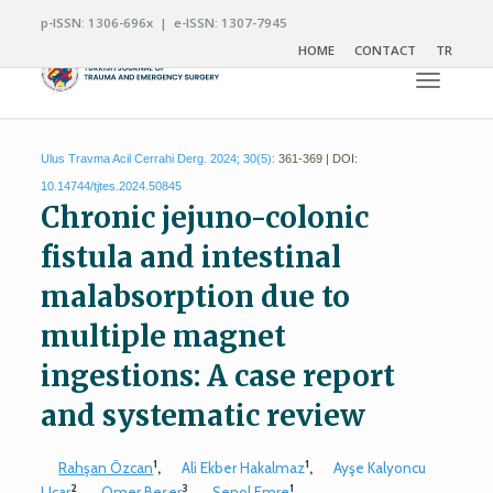
p-ISSN: 1306-696x | e-ISSN: 1307-7945
HOME
CONTACT
TR
Toggle n
Ulus Travma Acil Cerrahi Derg. 2024; 30(5):
361-369 | DOI:
10.14744/tjtes.2024.50845
Chronic jejuno-colonic
fistula and intestinal
malabsorption due to
multiple magnet
ingestions: A case report
and systematic review
1
1
Rahşan Özcan
,
Ali Ekber Hakalmaz
,
Ayşe Kalyoncu
2
3
1
Uçar
,
Omer Beser
,
Senol Emre