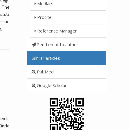
Medlars
. The
istula
Procite
issue
e.
Reference Manager
Send email to author
Similar articles
PubMed
Google Scholar
rdir.
nünde