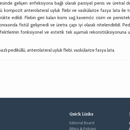
lgesinde gelişen enfeksiyona bağlı olarak parsiyel penis ve üretral 
lü kompozit anterolateral uyluk flebi ve vaskülarize fasya lata ile 
trükte edildi. Flebin geri kalan kısmı sağ kavernöz cisim ve penistek
rasında fistül gelişmedi ve üretra çapı iyi olarak nitelendirildi. Ped
fektlerinin fonksiyonel ve estetik tek aşamalı rekonstrüksiyonuna 
lı pediküllü, anterolateral uyluk flebi, vaskülarize fasya lata.
Quick Links
Editorial Board
Ethics & Policies