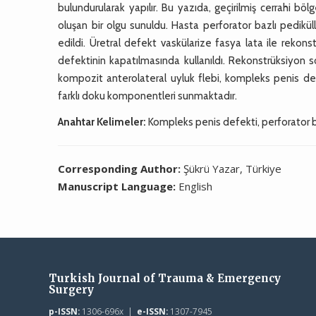
bulundurularak yapılır. Bu yazıda, geçirilmiş cerrahi bö
oluşan bir olgu sunuldu. Hasta perforator bazlı pedikül
edildi. Üretral defekt vaskülarize fasya lata ile rekons
defektinin kapatılmasında kullanıldı. Rekonstrüksiyon son
kompozit anterolateral uyluk flebi, kompleks penis de
farklı doku komponentleri sunmaktadır.
Anahtar Kelimeler:
Kompleks penis defekti, perforator baz
Corresponding Author:
Şükrü Yazar, Türkiye
Manuscript Language:
English
Turkish Journal of Trauma & Emergency
Surgery
p-ISSN:
1306-696x |
e-ISSN:
1307-7945