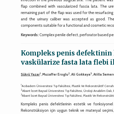
flap combined with vascularized fascia lata. The ure
remaining part of the flap was used for the resurfacing
and the urinary caliber was accepted as good. The 
components suitable for a functional and cosmetic rec
Keywords:
Complex penile defect, perforator based pedic
Kompleks penis defektinin 
vaskülarize fasta lata flebi 
1
2
3
Şükrü Yazar
, Muzaffer Eroglu
, Ali Gokkaya
, Atilla Semer
1
Acıbadem Üniversitesi Tıp Fakültesi, Plastik Ve Rekonstrüktif Cerrah
2
Abant İzzet Baysal Üniversitesi Tıp Fakültesi, Üroloji Anabilim Dalı,
3
Abant İzzet Baysal Üniversitesi Tıp Fakültesi, Plastik Ve Rekonstrükt
Kompleks penis defektlerinin estetik ve fonksiyonel s
Rekonstrüksiyon için uygun teknik ve materyal seçimi,