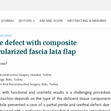
 JOURNAL
EDITORS
AIM AND SCOPE
ABSTRACTING & INDEXING
2015.47629
e defect with composite
ularized fascia lata flap
2
cıoz
constructive Surgery, Istanbul, Turkey
ogy, Bolu, Turkey
tic And Reconstructive Surgery, Bolu, Turkey
with functional and cosmetic results is a challenging procedure
nstruction depends on the type of the deficient tissue components
ticle presented a case of a partial penile and urethral defect due 
as treated with a perforator based pedicled composite anterolateral