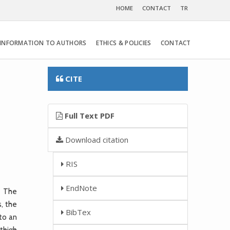
HOME
CONTACT
TR
INFORMATION TO AUTHORS
ETHICS & POLICIES
CONTACT
CITE
Full Text PDF
Download citation
RIS
EndNote
. The
, the
BibTex
to an
 thigh