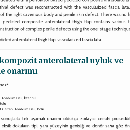
thral defect was reconstructed with the vascularized fascia lata
 of the right cavernous body and penile skin defect. There was no f
pedicled composite anterolateral thigh flap contains various t
onstruction of complex penile defects using the one-stage techniqu
led anterolateral thigh flap, vascularized fascia lata.
kompozit anterolateral uyluk ve
ile onarımı
2
cıoz
i Anabilim Dalı, İstanbul
 Bolu
if Cerrahi Anabilim Dalı, Bolu
onuçlarla tek aşamalı onarımı oldukça zorlayıcı cerrahi prosedürle
 eksik dokuların tipi, yara yüzeyinin genişliği ve donör saha göz ö