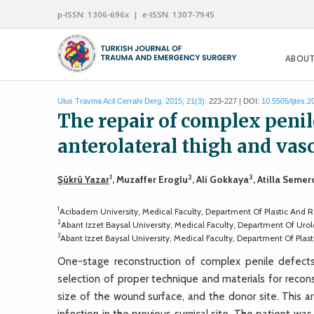
p-ISSN: 1306-696x | e-ISSN: 1307-7945
ABOUT
Ulus Travma Acil Cerrahi Derg. 2015; 21(3):
223-227 | DOI:
10.5505/tjtes.
The repair of complex penil
anterolateral thigh and vasc
1
2
3
Şükrü Yazar
, Muzaffer Eroglu
, Ali Gokkaya
, Atilla Semer
1
Acibadem University, Medical Faculty, Department Of Plastic And Re
2
Abant Izzet Baysal University, Medical Faculty, Department Of Urol
3
Abant Izzet Baysal University, Medical Faculty, Department Of Plas
One-stage reconstruction of complex penile defects 
selection of proper technique and materials for reco
size of the wound surface, and the donor site. This ar
infection in the previous surgical site. The patient w