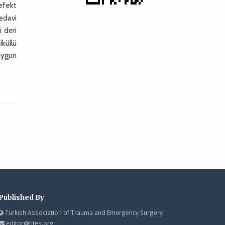
defekt
tedavi
i deri
iküllü
uygun
Published By
Turkish Association of Trauma and Emergency Surgery
editor@tjtes.org