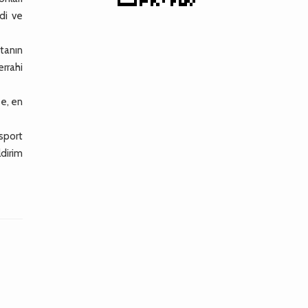
ldi ve
tanın
errahi
se, en
nsport
ldirim