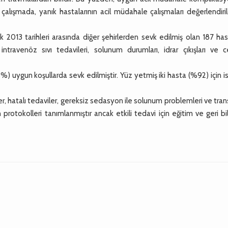
çalışmada, yanık hastalarının acil müdahale çalışmaları değerlendiri
13 tarihleri arasında diğer şehirlerden sevk edilmiş olan 187 has
 intravenöz sıvı tedavileri, solunum durumları, idrar çıkışları ve c
) uygun koşullarda sevk edilmiştir. Yüz yetmiş iki hasta (%92) için i
, hatalı tedaviler, gereksiz sedasyon ile solunum problemleri ve tra
protokolleri tanımlanmıştır ancak etkili tedavi için eğitim ve geri bi