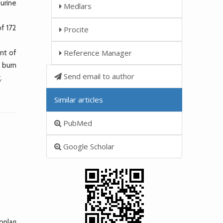
 urine
Medlars
of 172
Procite
Reference Manager
nt of
 burn
Send email to author
.
Similar articles
PubMed
Google Scholar
nları