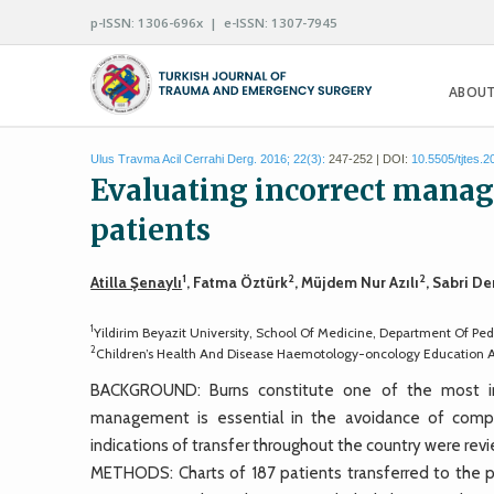
p-ISSN: 1306-696x | e-ISSN: 1307-7945
ABOUT
Ulus Travma Acil Cerrahi Derg. 2016; 22(3):
247-252 | DOI:
10.5505/tjtes.
Evaluating incorrect manag
patients
1
2
2
Atilla Şenaylı
, Fatma Öztürk
, Müjdem Nur Azılı
, Sabri D
1
Yildirim Beyazit University, School Of Medicine, Department Of Ped
2
Children’s Health And Disease Haemotology-oncology Education A
BACKGROUND: Burns constitute one of the most imp
management is essential in the avoidance of com
indications of transfer throughout the country were rev
METHODS: Charts of 187 patients transferred to the 