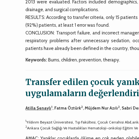
2013 were evaluated. Factors included demographics, re
drainage, and surgical complications.
RESULTS: According to transfer criteria, only 15 patient
(92%) patients, at least 1 error was found.
CONCLUSION: Transport failure, and incorrect manag
respiratory problems after unnecessary sedation, occ
patients have already been defined in the country, thoug
Keywords:
Burns, children, prevention, therapy.
Transfer edilen çocuk yanık
uygulamaların değerlendir
1
2
2
Atilla Şenaylı
, Fatma Öztürk
, Müjdem Nur Azılı
, Sabri D
1
Yıldırım Beyazıt Üniversitesi, Tıp Fakültesi, Çocuk Cerrahisi Abd,ank
2
Ankara Çocuk Sağlığı Ve Hastalıkları Hematoloji-onkoloji Eğitim Ve 
AMAÇ: Yanıklar çocuklarda ölüme en çok neden olabilen