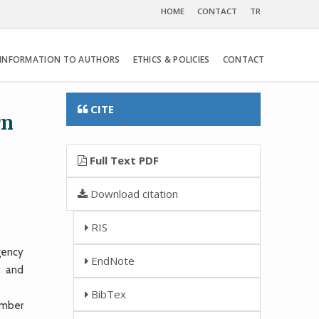
HOME
CONTACT
TR
INFORMATION TO AUTHORS
ETHICS & POLICIES
CONTACT
CITE
rn
Full Text PDF
Download citation
RIS
gency
EndNote
t and
BibTex
ember