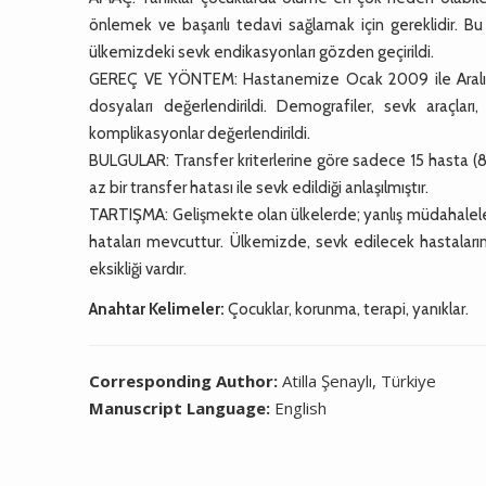
önlemek ve başarılı tedavi sağlamak için gereklidir. Bu 
ülkemizdeki sevk endikasyonları gözden geçirildi.
GEREÇ VE YÖNTEM: Hastanemize Ocak 2009 ile Aralık 20
dosyaları değerlendirildi. Demografiler, sevk araçları,
komplikasyonlar değerlendirildi.
BULGULAR: Transfer kriterlerine göre sadece 15 hasta (8%
az bir transfer hatası ile sevk edildiği anlaşılmıştır.
TARTIŞMA: Gelişmekte olan ülkelerde; yanlış müdahaleler
hataları mevcuttur. Ülkemizde, sevk edilecek hastaların 
eksikliği vardır.
Anahtar Kelimeler:
Çocuklar, korunma, terapi, yanıklar.
Corresponding Author:
Atilla Şenaylı, Türkiye
Manuscript Language:
English