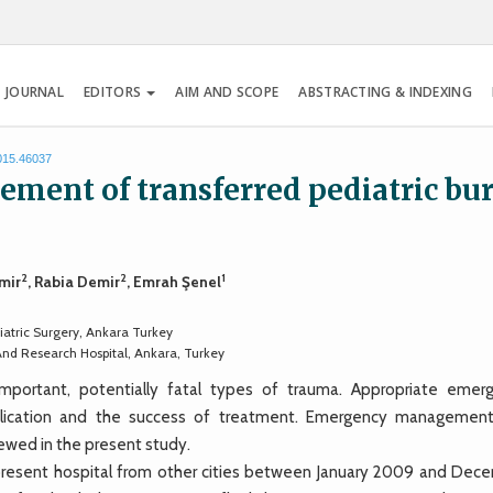
 JOURNAL
EDITORS
AIM AND SCOPE
ABSTRACTING & INDEXING
2015.46037
ement of transferred pediatric bu
2
2
1
emir
, Rabia Demir
, Emrah Şenel
iatric Surgery, Ankara Turkey
nd Research Hospital, Ankara, Turkey
ortant, potentially fatal types of trauma. Appropriate emer
plication and the success of treatment. Emergency managemen
iewed in the present study.
present hospital from other cities between January 2009 and Dec