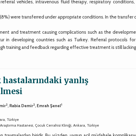
ferral vehicles, intravenous fluid therapy, respiratory conditions,
s (8%) were transferred under appropriate conditions. In the transfer 
ement and treatment causing complications such as the developme
ur in developing countries such as Turkey. Referral protocols for
h training and feedback regarding effective treatment is still lacking
 hastalarındaki yanlış
ilmesi
2
2
1
emir
, Rabia Demir
, Emrah Şenel
ara, Türkiye
Araştırma Hastanesi, Çocuk Cerrahisi Kliniği, Ankara, Türkiye
 travmalardan biridir. Bu yüzden, uygun acil müdahale komplikasyo