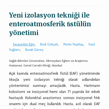
Yeni izolasyon tekniği ile
enteroatmosferik ﬁstülün
yönetimi
Seracettin Eğin
,
Berk Gökçek
,
Metin Yeşiltaş
,
Fazıl
Sağlam
,
Burak Güney
Sağlık Bilimleri Üniversitesi, Okmeydanı Eğitim ve Araştırma
Hastanesi, Genel Cerrahi Kliniği, İstanbul
Açık karında enteroatmosferik fistül (EAF) yönetiminde
tıkaçla yeni izolasyon tekniği olarak adlandırılan
yöntemimizi sunmayı amaçladık. Hasta, Hartmann
kolostomi ve insizyonel herni olan 71 yaşında bir erkek
hastaydı. Kolorektal anastomoz sonrası insizyonel fıtık
onarımı için dual meç kullanıldı. Hasta, acil olarak EAF