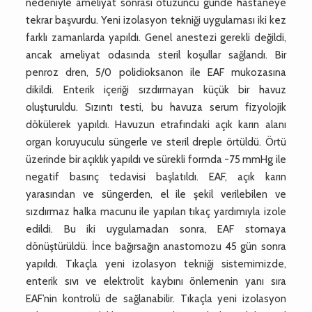
nedeniyle ameliyat sonrası otuzuncu günde hastaneye
tekrar başvurdu. Yeni izolasyon tekniği uygulaması iki kez
farklı zamanlarda yapıldı. Genel anestezi gerekli değildi,
ancak ameliyat odasında steril koşullar sağlandı. Bir
penroz dren, 5/0 polidioksanon ile EAF mukozasına
dikildi. Enterik içeriği sızdırmayan küçük bir havuz
oluşturuldu. Sızıntı testi, bu havuza serum fizyolojik
dökülerek yapıldı. Havuzun etrafındaki açık karın alanı
organ koruyuculu süngerle ve steril dreple örtüldü. Örtü
üzerinde bir açıklık yapıldı ve sürekli formda -75 mmHg ile
negatif basınç tedavisi başlatıldı. EAF, açık karın
yarasından ve süngerden, el ile şekil verilebilen ve
sızdırmaz halka macunu ile yapılan tıkaç yardımıyla izole
edildi. Bu iki uygulamadan sonra, EAF stomaya
dönüştürüldü. İnce bağırsağın anastomozu 45 gün sonra
yapıldı. Tıkaçla yeni izolasyon tekniği sistemimizde,
enterik sıvı ve elektrolit kaybını önlemenin yanı sıra
EAF’nin kontrolü de sağlanabilir. Tıkaçla yeni izolasyon