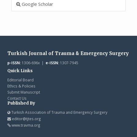
Google Scholar
Turkish Journal of Trauma & Emergency Surgery
p-ISSN:
1306-696x |
e-ISSN:
1307-7945
Quick Links
Editorial Board
Ethics & Policies
Submit Manuscript
Contact Us
Published By
Turkish Association of Trauma and Emergency Surgery
editor@tjtes.org
www.travma.org