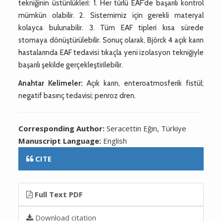
tekniğinin üstünlükleri: 1. Her türlü EAF’de başarılı kontrol
mümkün olabilir. 2. Sistemimiz için gerekli materyal
kolayca bulunabilir. 3. Tüm EAF tipleri kısa sürede
stomaya dönüştürülebilir. Sonuç olarak, Björck 4 açık karın
hastalarında EAF tedavisi tıkaçla yeni izolasyon tekniğiyle
başarılı şekilde gerçekleştirilebilir.
Anahtar Kelimeler:
Açık karın, enteroatmosferik fistül;
negatif basınç tedavisi; penroz dren.
Corresponding Author:
Seracettin Eğin, Türkiye
Manuscript Language:
English
CITE
Full Text PDF
Download citation