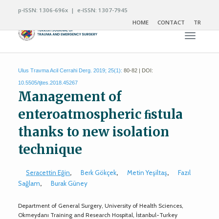
p-ISSN: 1306-696x | e-ISSN: 1307-7945
HOME
CONTACT
TR
Toggle n
Ulus Travma Acil Cerrahi Derg. 2019; 25(1):
80-82 | DOI:
10.5505/tjtes.2018.45267
Management of
enteroatmospheric ﬁstula
thanks to new isolation
technique
Seracettin Eğin
,
Berk Gökçek
,
Metin Yeşiltaş
,
Fazıl
Sağlam
,
Burak Güney
Department of General Surgery, University of Health Sciences,
Okmeydanı Training and Research Hospital, İstanbul-Turkey