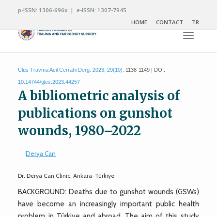
p-ISSN: 1306-696x | e-ISSN: 1307-7945
HOME
CONTACT
TR
Toggle n
Ulus Travma Acil Cerrahi Derg. 2023; 29(10):
1138-1149 | DOI:
10.14744/tjtes.2023.44257
A bibliometric analysis of
publications on gunshot
wounds, 1980–2022
Derya Can
Dr. Derya Can Clinic, Ankara-Türkiye
BACKGROUND: Deaths due to gunshot wounds (GSWs)
have become an increasingly important public health
problem in Türkiye and abroad. The aim of this study