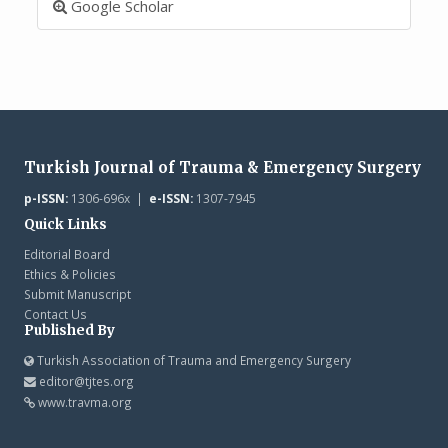
Google Scholar
Turkish Journal of Trauma & Emergency Surgery
p-ISSN:
1306-696x |
e-ISSN:
1307-7945
Quick Links
Editorial Board
Ethics & Policies
Submit Manuscript
Contact Us
Published By
Turkish Association of Trauma and Emergency Surgery
editor@tjtes.org
www.travma.org