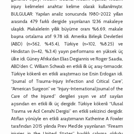
injury kelimeleri anahtar kelime olarak kullanılmıştır.
BULGULAR: Yapılan analiz sonucunda 1980-2022 yılları
arasında 479 farklı dergide yayınlanan 1236 makaleye
ulaşıldı. Makalelerin yıllık büyüme oranı %6.69, makale
başına ortalama atıf 9.78 idi. Amerika Birleşik Devletleri
(ABD) (n=562, %45.4), Türkiye (n=102, %8.25) ve
Hindistan (n=42, %3.4) yayın performansı en yüksek üç
ülke idi. Güney Afrika’dan Elias Degiannis ve Roger Saadia,
ABD’den C. William Schwab en etkili ilk üç araş-tırmacıdır.
Türkiye kökenli en etkili araştırmacı ise Ersin Erdogan idi.
“Journal of Trauma-Injury Infection and Critical Care”,
“American Surgeon” ve “Injury-International Journal of the
Care of the Injured” dergileri yayın ve atıf sayıları
açısından en etkili ilk üç dergidir. Türkiye kökenli “Ulusal
Travma ve Acil Cerrahi Dergisi” en etkili sekizinci dergidir.
Atıfları yönüyle en etkili araştırmanın Katherine A Fowler
tarafından 2015 yılında Prev Med’de yayınlanan “Firearm
injuries in the United States” başlıklı çalışma olduğu