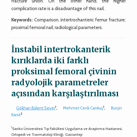
fracture union. On the other hand, the higher
complication rate is a disadvantage of this nail.
Keywords:
Comparison, intertrochanteric femur fracture;
proximal femoral nail; radiological parameters.
İnstabil intertrokanterik
kırıklarda iki farklı
proksimal femoral çivinin
radyolojik parametreler
açısından karşılaştırılması
1
1
Gökhan Bülent Sever
,
Mehmet Cenk Cankuş
,
Burçin
2
Karslı
1
Sanko Üniversitesi Tıp Fakültesi Uygulama ve Araştırma Hastanesi,
Ortopedi ve Travmatoloji Kliniği, Gaziantep