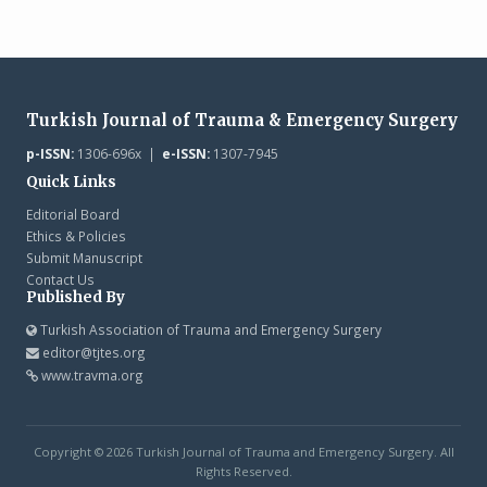
Turkish Journal of Trauma & Emergency Surgery
p-ISSN:
1306-696x |
e-ISSN:
1307-7945
Quick Links
Editorial Board
Ethics & Policies
Submit Manuscript
Contact Us
Published By
Turkish Association of Trauma and Emergency Surgery
editor@tjtes.org
www.travma.org
Copyright © 2026 Turkish Journal of Trauma and Emergency Surgery. All
Rights Reserved.