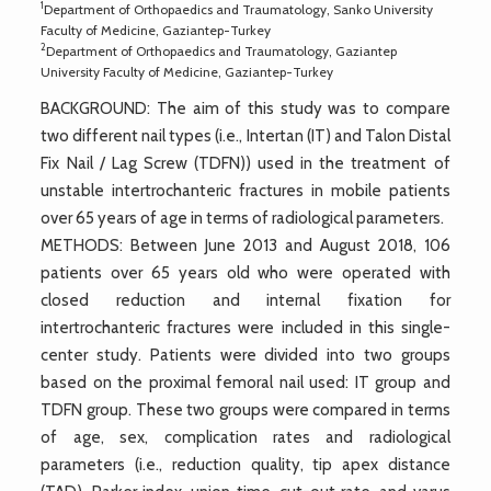
1
Department of Orthopaedics and Traumatology, Sanko University
Faculty of Medicine, Gaziantep-Turkey
2
Department of Orthopaedics and Traumatology, Gaziantep
University Faculty of Medicine, Gaziantep-Turkey
BACKGROUND: The aim of this study was to compare
two different nail types (i.e., Intertan (IT) and Talon Distal
Fix Nail / Lag Screw (TDFN)) used in the treatment of
unstable intertrochanteric fractures in mobile patients
over 65 years of age in terms of radiological parameters.
METHODS: Between June 2013 and August 2018, 106
patients over 65 years old who were operated with
closed reduction and internal fixation for
intertrochanteric fractures were included in this single-
center study. Patients were divided into two groups
based on the proximal femoral nail used: IT group and
TDFN group. These two groups were compared in terms
of age, sex, complication rates and radiological
parameters (i.e., reduction quality, tip apex distance