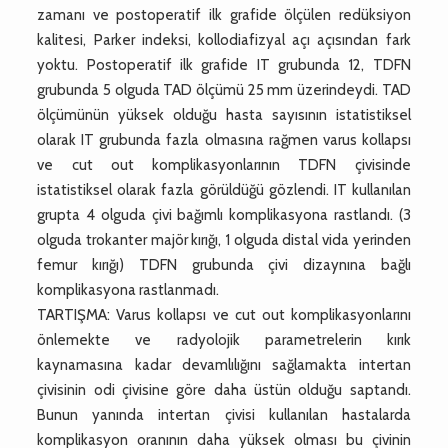
zamanı ve postoperatif ilk grafide ölçülen redüksiyon
kalitesi, Parker indeksi, kollodiafizyal açı açısından fark
yoktu. Postoperatif ilk grafide IT grubunda 12, TDFN
grubunda 5 olguda TAD ölçümü 25 mm üzerindeydi. TAD
ölçümünün yüksek olduğu hasta sayısının istatistiksel
olarak IT grubunda fazla olmasına rağmen varus kollapsı
ve cut out komplikasyonlarının TDFN çivisinde
istatistiksel olarak fazla görüldüğü gözlendi. IT kullanılan
grupta 4 olguda çivi bağımlı komplikasyona rastlandı. (3
olguda trokanter majör kırığı, 1 olguda distal vida yerinden
femur kırığı) TDFN grubunda çivi dizaynına bağlı
komplikasyona rastlanmadı.
TARTIŞMA: Varus kollapsı ve cut out komplikasyonlarını
önlemekte ve radyolojik parametrelerin kırık
kaynamasına kadar devamlılığını sağlamakta intertan
çivisinin odi çivisine göre daha üstün olduğu saptandı.
Bunun yanında intertan çivisi kullanılan hastalarda
komplikasyon oranının daha yüksek olması bu çivinin