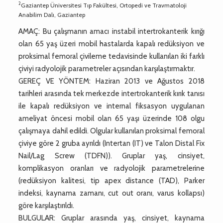
2
Gaziantep Üniversitesi Tıp Fakültesi, Ortopedi ve Travmatoloji
Anabilim Dalı, Gaziantep
AMAÇ: Bu çalışmanın amacı instabil intertrokanterik kırığı
olan 65 yaş üzeri mobil hastalarda kapalı redüksiyon ve
proksimal femoral çivileme tedavisinde kullanılan iki farklı
çiviyi radyolojik parametreler açısından karşılaştırmaktır.
GEREÇ VE YÖNTEM: Haziran 2013 ve Ağustos 2018
tarihleri arasında tek merkezde intertrokanterik kırık tanısı
ile kapalı redüksiyon ve internal fiksasyon uygulanan
ameliyat öncesi mobil olan 65 yaşı üzerinde 108 olgu
çalışmaya dahil edildi. Olgular kullanılan proksimal femoral
çiviye göre 2 gruba ayrıldı (Intertan (IT) ve Talon Distal Fix
Nail/Lag Screw (TDFN)). Gruplar yaş, cinsiyet,
komplikasyon oranları ve radyolojik parametrelerine
(redüksiyon kalitesi, tip apex distance (TAD), Parker
indeksi, kaynama zamanı, cut out oranı, varus kollapsı)
göre karşılaştırıldı.
BULGULAR: Gruplar arasında yaş, cinsiyet, kaynama