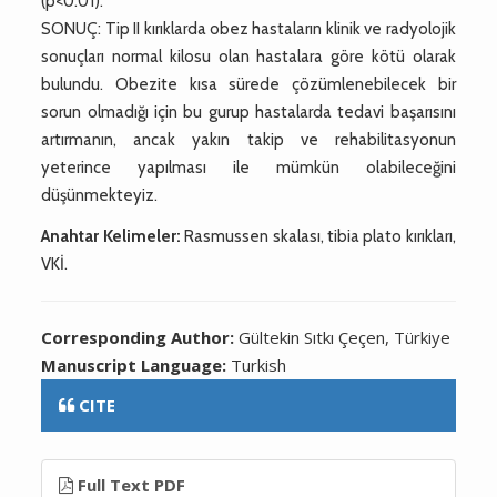
(p<0.01).
SONUÇ: Tip II kırıklarda obez hastaların klinik ve radyolojik
sonuçları normal kilosu olan hastalara göre kötü olarak
bulundu. Obezite kısa sürede çözümlenebilecek bir
sorun olmadığı için bu gurup hastalarda tedavi başarısını
artırmanın, ancak yakın takip ve rehabilitasyonun
yeterince yapılması ile mümkün olabileceğini
düşünmekteyiz.
Anahtar Kelimeler:
Rasmussen skalası, tibia plato kırıkları,
VKİ.
Corresponding Author:
Gültekin Sıtkı Çeçen, Türkiye
Manuscript Language:
Turkish
CITE
Full Text PDF