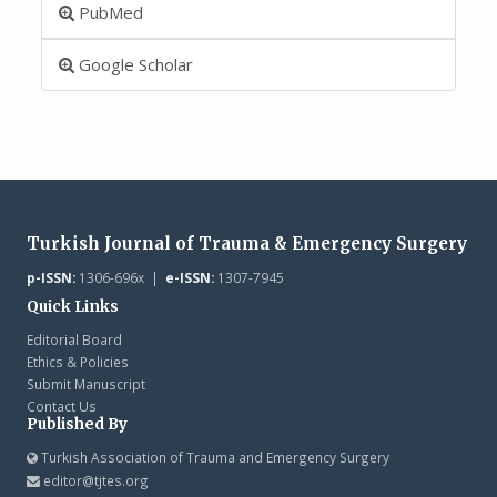
PubMed
Google Scholar
Turkish Journal of Trauma & Emergency Surgery
p-ISSN:
1306-696x |
e-ISSN:
1307-7945
Quick Links
Editorial Board
Ethics & Policies
Submit Manuscript
Contact Us
Published By
Turkish Association of Trauma and Emergency Surgery
editor@tjtes.org