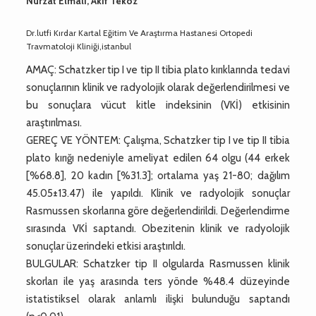
Nurzat Elmalı, Akif Teköz
Dr.lutfi Kırdar Kartal Eğitim Ve Araştırma Hastanesi Ortopedi
Travmatoloji Kliniği,istanbul
AMAÇ: Schatzker tip I ve tip II tibia plato kırıklarında tedavi
sonuçlarının klinik ve radyolojik olarak değerlendirilmesi ve
bu sonuçlara vücut kitle indeksinin (VKİ) etkisinin
araştırılması.
GEREÇ VE YÖNTEM: Çalışma, Schatzker tip I ve tip II tibia
plato kırığı nedeniyle ameliyat edilen 64 olgu (44 erkek
[%68.8], 20 kadın [%31.3]; ortalama yaş 21-80; dağılım
45.05±13.47) ile yapıldı. Klinik ve radyolojik sonuçlar
Rasmussen skorlarına göre değerlendirildi. Değerlendirme
sırasında VKİ saptandı. Obezitenin klinik ve radyolojik
sonuçlar üzerindeki etkisi araştırıldı.
BULGULAR: Schatzker tip II olgularda Rasmussen klinik
skorları ile yaş arasında ters yönde %48.4 düzeyinde
istatistiksel olarak anlamlı ilişki bulunduğu saptandı