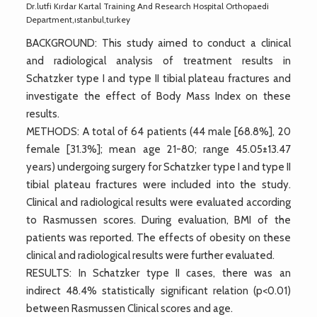
Dr.lutfi Kırdar Kartal Training And Research Hospital Orthopaedi
Department,ıstanbul,turkey
BACKGROUND: This study aimed to conduct a clinical
and radiological analysis of treatment results in
Schatzker type I and type II tibial plateau fractures and
investigate the effect of Body Mass Index on these
results.
METHODS: A total of 64 patients (44 male [68.8%], 20
female [31.3%]; mean age 21-80; range 45.05±13.47
years) undergoing surgery for Schatzker type I and type II
tibial plateau fractures were included into the study.
Clinical and radiological results were evaluated according
to Rasmussen scores. During evaluation, BMI of the
patients was reported. The effects of obesity on these
clinical and radiological results were further evaluated.
RESULTS: In Schatzker type II cases, there was an
indirect 48.4% statistically significant relation (p<0.01)
between Rasmussen Clinical scores and age.