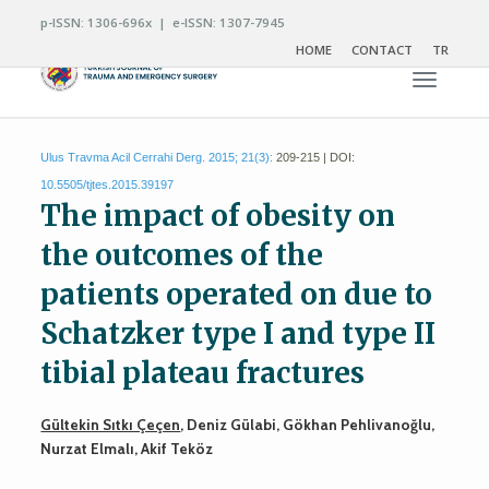
p-ISSN: 1306-696x | e-ISSN: 1307-7945
HOME
CONTACT
TR
Toggle n
Ulus Travma Acil Cerrahi Derg. 2015; 21(3):
209-215 | DOI:
10.5505/tjtes.2015.39197
The impact of obesity on
the outcomes of the
patients operated on due to
Schatzker type I and type II
tibial plateau fractures
Gültekin Sıtkı Çeçen
, Deniz Gülabi, Gökhan Pehlivanoğlu,
Nurzat Elmalı, Akif Teköz