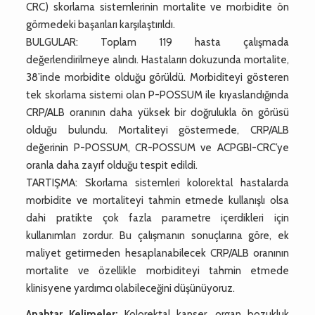
CRC) skorlama sistemlerinin mortalite ve morbidite ön
görmedeki başarıları karşılaştırıldı.
BULGULAR: Toplam 119 hasta çalışmada
değerlendirilmeye alındı. Hastaların dokuzunda mortalite,
38’inde morbidite olduğu görüldü. Morbiditeyi gösteren
tek skorlama sistemi olan P-POSSUM ile kıyaslandığında
CRP/ALB oranının daha yüksek bir doğrulukla ön görüsü
olduğu bulundu. Mortaliteyi göstermede, CRP/ALB
değerinin P-POSSUM, CR-POSSUM ve ACPGBI-CRC’ye
oranla daha zayıf olduğu tespit edildi.
TARTIŞMA: Skorlama sistemleri kolorektal hastalarda
morbidite ve mortaliteyi tahmin etmede kullanışlı olsa
dahi pratikte çok fazla parametre içerdikleri için
kullanımları zordur. Bu çalışmanın sonuçlarına göre, ek
maliyet getirmeden hesaplanabilecek CRP/ALB oranının
mortalite ve özellikle morbiditeyi tahmin etmede
klinisyene yardımcı olabileceğini düşünüyoruz.
Anahtar Kelimeler:
Kolorektal kanser, organ bozukluk