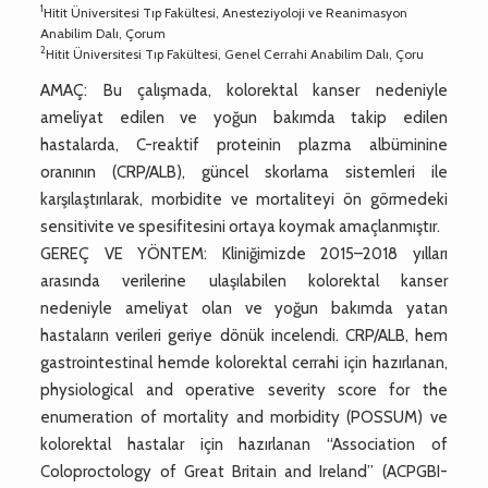
1
Hitit Üniversitesi Tıp Fakültesi, Anesteziyoloji ve Reanimasyon
Anabilim Dalı, Çorum
2
Hitit Üniversitesi Tıp Fakültesi, Genel Cerrahi Anabilim Dalı, Çoru
AMAÇ: Bu çalışmada, kolorektal kanser nedeniyle
ameliyat edilen ve yoğun bakımda takip edilen
hastalarda, C-reaktif proteinin plazma albüminine
oranının (CRP/ALB), güncel skorlama sistemleri ile
karşılaştırılarak, morbidite ve mortaliteyi ön görmedeki
sensitivite ve spesifitesini ortaya koymak amaçlanmıştır.
GEREÇ VE YÖNTEM: Kliniğimizde 2015–2018 yılları
arasında verilerine ulaşılabilen kolorektal kanser
nedeniyle ameliyat olan ve yoğun bakımda yatan
hastaların verileri geriye dönük incelendi. CRP/ALB, hem
gastrointestinal hemde kolorektal cerrahi için hazırlanan,
physiological and operative severity score for the
enumeration of mortality and morbidity (POSSUM) ve
kolorektal hastalar için hazırlanan “Association of
Coloproctology of Great Britain and Ireland” (ACPGBI-