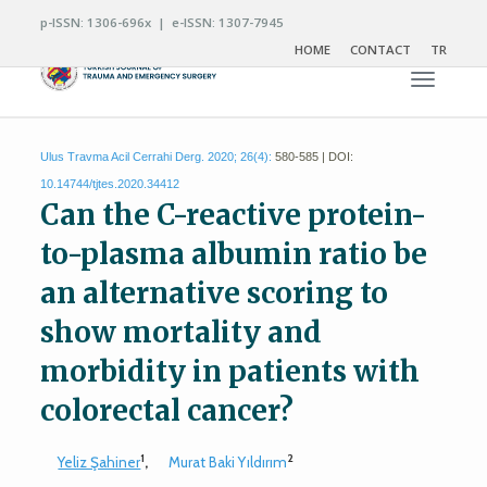
p-ISSN: 1306-696x | e-ISSN: 1307-7945
HOME
CONTACT
TR
Toggle n
Ulus Travma Acil Cerrahi Derg. 2020; 26(4):
580-585 | DOI:
10.14744/tjtes.2020.34412
Can the C-reactive protein-
to-plasma albumin ratio be
an alternative scoring to
show mortality and
morbidity in patients with
colorectal cancer?
1
2
Yeliz Şahiner
,
Murat Baki Yıldırım