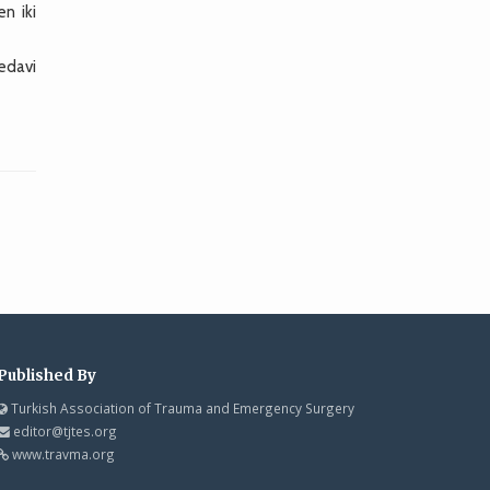
en iki
tedavi
Published By
Turkish Association of Trauma and Emergency Surgery
editor@tjtes.org
www.travma.org