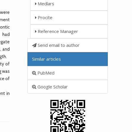
Medlars
 were
Procite
tment
ontic
Reference Manager
o had
egate
Send email to author
d, and
gth.
Similar articles
ity of
ng was
PubMed
ce of
Google Scholar
nt in