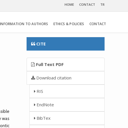
HOME
CONTACT
TR
INFORMATION TO AUTHORS
ETHICS & POLICIES
CONTACT
CITE
Full Text PDF
Download citation
RIS
EndNote
sible
BibTex
y was
dontic