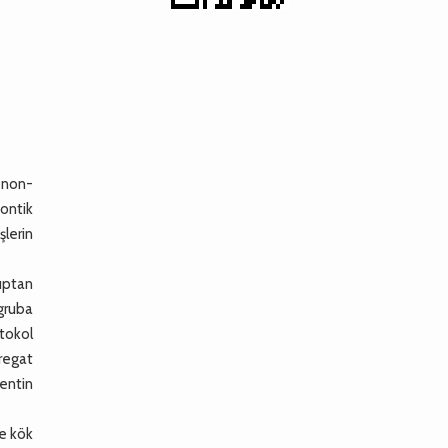
n
, non-
dontik
şlerin
ruptan
 gruba
otokol
regat
dentin
de kök