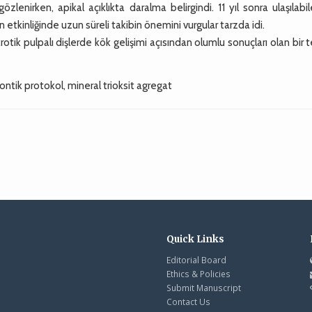
özlenirken, apikal açıklıkta daralma belirgindi. 11 yıl sonra ulaşılabil
tkinliğinde uzun süreli takibin önemini vurgular tarzda idi.
k pulpalı dişlerde kök gelişimi açısından olumlu sonuçları olan bir 
ontik protokol, mineral trioksit agregat
Quick Links
Editorial Board
Ethics & Policies
Submit Manuscript
Contact Us