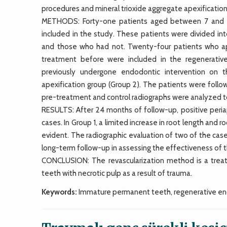
procedures and mineral trioxide aggregate apexificatio
METHODS: Forty-one patients aged between 7 and 12
included in the study. These patients were divided i
and those who had not. Twenty-four patients who appl
treatment before were included in the regenerativ
previously undergone endodontic intervention on th
apexification group (Group 2). The patients were follo
pre-treatment and control radiographs were analyzed to 
RESULTS: After 24 months of follow-up, positive periap
cases. In Group 1, a limited increase in root length and
evident. The radiographic evaluation of two of the cas
long-term follow-up in assessing the effectiveness of
CONCLUSION: The revascularization method is a treat
teeth with necrotic pulp as a result of trauma.
Keywords:
Immature permanent teeth, regenerative end