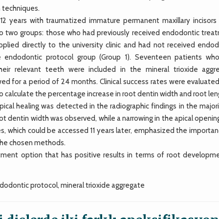
n techniques.
 years with traumatized immature permanent maxillary incisors
nto two groups: those who had previously received endodontic trea
ied directly to the university clinic and had not received endod
e endodontic protocol group (Group 1). Seventeen patients wh
eir relevant teeth were included in the mineral trioxide aggr
wed for a period of 24 months. Clinical success rates were evaluate
calculate the percentage increase in root dentin width and root len
ical healing was detected in the radiographic findings in the major
 root dentin width was observed, while a narrowing in the apical openi
es, which could be accessed 11 years later, emphasized the importan
 the chosen methods.
ment option that has positive results in terms of root developme
odontic protocol, mineral trioxide aggregate