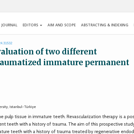
 JOURNAL
EDITORS
AIM AND SCOPE
ABSTRACTING & INDEXING
024.31532
aluation of two different
 traumatized immature permanent
rsity, Istanbul-Türkiye
ulp tissue in immature teeth. Revascularization therapy is a pos
nt teeth with a history of trauma. The aim of this prospective stud
mmature teeth with a history of trauma treated by regenerative endo