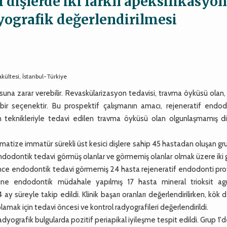
i dişlerde iki farklı apeksifikasyo
dyografik değerlendirilmesi
akültesi, İstanbul-Türkiye
a zarar verebilir. Revaskülarizasyon tedavisi, travma öyküsü olan
sı bir seçenektir. Bu prospektif çalışmanın amacı, rejeneratif endo
n teknikleriyle tedavi edilen travma öyküsü olan olgunlaşmamış di
atize immatür sürekli üst kesici dişlere sahip 45 hastadan oluşan g
dodontik tedavi görmüş olanlar ve görmemiş olanlar olmak üzere iki
a önce endodontik tedavi görmemiş 24 hasta rejeneratif endodonti pr
erine endodontik müdahale yapılmış 17 hasta mineral trioksit ag
y süreyle takip edildi. Klinik başarı oranları değerlendirilirken, kök 
lamak için tedavi öncesi ve kontrol radyografileri değerlendirildi.
yografik bulgularda pozitif periapikal iyileşme tespit edildi. Grup 1'