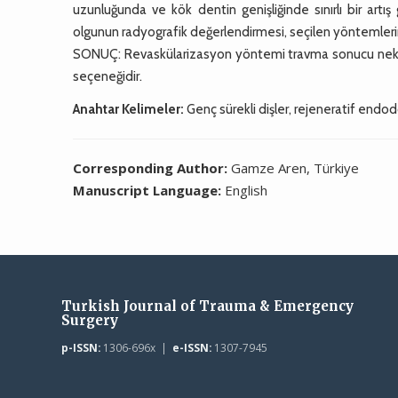
uzunluğunda ve kök dentin genişliğinde sınırlı bir artış g
olgunun radyografik değerlendirmesi, seçilen yöntemlerin e
SONUÇ: Revaskülarizasyon yöntemi travma sonucu nekroti
seçeneğidir.
Anahtar Kelimeler:
Genç sürekli dişler, rejeneratif endod
Corresponding Author:
Gamze Aren, Türkiye
Manuscript Language:
English
Turkish Journal of Trauma & Emergency
Surgery
p-ISSN:
1306-696x |
e-ISSN:
1307-7945