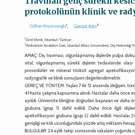
Travmalı genç sürekli kesic
protokolünün klinik ve ra
1
2
Gülhan Koyuncuoglu
,
Gamze Aren
1
Özel Klinik, İstanbul-Türkiye
2
Pedodonti Anabilim Dalı, İstanbul Atlas Üniversitesi, Diş Hekimliği F
AMAÇ: Diş travması, olgunlaşmamış dişlerde pulpa dokusun
vital, olgunlaşmamış sürekli dişlerin tedavisinde ola
prosedürler ve mineral trioksit agregat apeksifikasyo
radyografik ve klinik sonuçlarını değerlendirmektir.
GEREÇ VE YÖNTEM: Yaşları 7 ile 12 arasında değişen, travm
41 hasta çalışma kapsamına alındı. Hastalar daha önce en
ayrıldı. Üniversite kliniğine doğrudan başvuran ve dah
grubuna (grup 1) dahil edildi. Daha önce ilgili dişl
apeksifikasyon grubuna (grup 2) dahil edildi. Hastalar 24 a
genişliği ve kök uzunluğundaki yüzde artış miktarını hesap
BULGULAR: 24 aylık takip sonrasında vakaların çoğunda rad