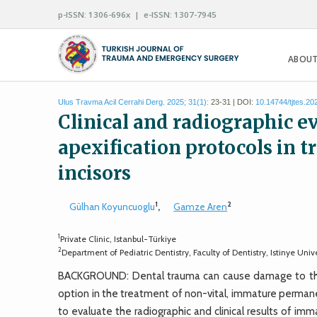
p-ISSN: 1306-696x | e-ISSN: 1307-7945
ABOUT
Ulus Travma Acil Cerrahi Derg. 2025; 31(1):
23-31 | DOI:
10.14744/tjtes.2
Clinical and radiographic ev
apexification protocols in
incisors
1
2
Gülhan Koyuncuoglu
,
Gamze Aren
1
Private Clinic, Istanbul-Türkiye
2
Department of Pediatric Dentistry, Faculty of Dentistry, Istinye Unive
BACKGROUND: Dental trauma can cause damage to the p
option in the treatment of non-vital, immature permane
to evaluate the radiographic and clinical results of i