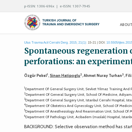
p-ISSN: 1306-696x | e-ISSN: 1307-7945
ABOUT
Ulus Travma Acil Cerrahi Derg. 2015; 21(1):
15-21 | DOI:
10.5505/tjtes.201
Spontaneous regeneration c
perforations: an experiment
1
2
3
Özgür Pekel
,
Sinan Hatipoglu
, Ahmet Nuray Turhan
, Fi
1
Department Of General Surgery Unit, Sevket Yilmaz Training And R
2
Department Of General Surgery Unit, School Of Medicine, Adiyama
3
Department Of General Surgery Unit, Istanbul Cerrahi Hospital, Ista
4
Department Of Obstetrics And Gynecology Unit, School Of Medicin
5
Department Of Anesthesiology And Reanimation Unit, School Of M
6
Department Of Pathology Unit, Acibadem (maslak) Hospital, Istanbu
BACKGROUND: Selective observation method has starte