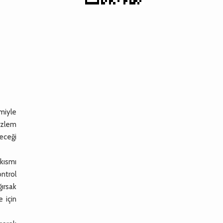
miyle
özlem
leceği
kısmı
ontrol
ğırsak
 için