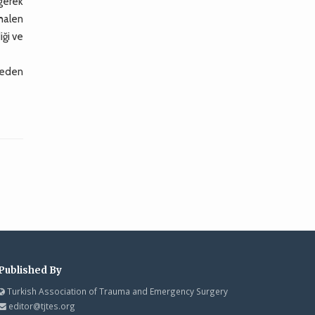
 gerek
halen
iği ve
meden
Published By
Turkish Association of Trauma and Emergency Surgery
editor@tjtes.org