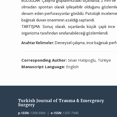
BULGULAR: Çalışma gruplarımızdaki sıçanlarda, 2 mm ve al
olmadan spontan olarak iyileşebilir olduğunu gözlemle
devam eden perforasyonlar görüldü. Patolojik inceleme so
bağırsak duvarı onarımının azaldığı saptandı.
TARTIŞMA: Sonuç olarak, sıçanlarda küçük çaplı ince
organizma tarafından sınırlanabileceği gözlemlendi.
Anahtar Kelimeler:
Deneysel çalışma, ince bağırsak perf
Corresponding Author:
Sinan Hatipoglu, Türkiye
Manuscript Language:
English
Turkish Journal of Trauma & Emergency
Surgery
p-ISSN:
1306-696x |
e-ISSN:
1307-7945