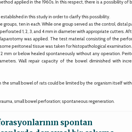
thod applied in the 1960s. In this respect, there is a possibility of
ablished in this study in order to clarify this possibility.
 groups, ten in each. While one group served as the control, distal p
perforated 1, 2, 3, and 4 mm in diameter with appropriate cutters. Aft
relaparotomy was applied. The test material consisting of the perfo
d some peritoneal tissue was taken for histopathological examination
 2 mm or below healed spontaneously without any operation. Perito
diameters. Wall repair capacity of the bowel diminished with incre
the small bowel of rats could be limited by the organism itself wit
rauma, small bowel perforation; spontaneous regeneration.
rforasyonlarının spontan