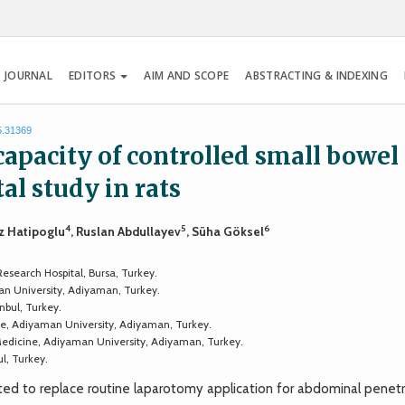
 JOURNAL
EDITORS
AIM AND SCOPE
ABSTRACTING & INDEXING
5.31369
apacity of controlled small bowel
al study in rats
4
5
6
liz Hatipoglu
, Ruslan Abdullayev
, Süha Göksel
esearch Hospital, Bursa, Turkey.
n University, Adiyaman, Turkey.
nbul, Turkey.
e, Adiyaman University, Adiyaman, Turkey.
edicine, Adiyaman University, Adiyaman, Turkey.
l, Turkey.
d to replace routine laparotomy application for abdominal penetr