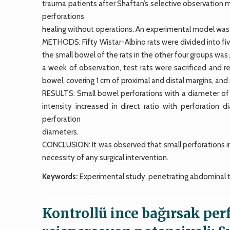
trauma patients after Shaftan’s selective observation me
perforations
healing without operations. An experimental model was est
METHODS: Fifty Wistar-Albino rats were divided into five
the small bowel of the rats in the other four groups was 
a week of observation, test rats were sacrificed and 
bowel, covering 1 cm of proximal and distal margins, an
RESULTS: Small bowel perforations with a diameter of
intensity increased in direct ratio with perforation 
perforation
diameters.
CONCLUSION: It was observed that small perforations in 
necessity of any surgical intervention.
Keywords:
Experimental study, penetrating abdominal t
Kontrollü ince bağırsak pe