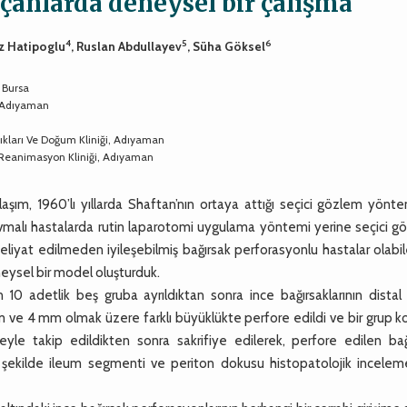
ıçanlarda deneysel bir çalışma
4
5
6
liz Hatipoglu
, Ruslan Abdullayev
, Süha Göksel
 Bursa
, Adıyaman
ıkları Ve Doğum Kliniği, Adıyaman
 Reanimasyon Kliniği, Adıyaman
şım, 1960’lı yıllarda Shaftan’nın ortaya attığı seçici gözlem yönte
malı hastalarda rutin laparotomi uygulama yöntemi yerine seçici g
eliyat edilmeden iyileşebilmiş bağırsak perforasyonlu hastalar olabi
eysel bir model oluşturduk.
10 adetlik beş gruba ayrıldıktan sonra ince bağırsaklarının distal 
m ve 4 mm olmak üzere farklı büyüklükte perfore edildi ve bir grup k
üreyle takip edildikten sonra sakrifiye edilerek, perfore edilen ba
ek şekilde ileum segmenti ve periton dokusu histopatolojik inceleme