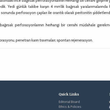
tındaki ince bağırsak perforasyonlarının herhangi bir cerrahi girişime
dik. Yedi günlük takibe karşın 4 mm’lik bağırsak yaralanmalarında 
nunda perforasyon çapları ile orantılı olarak peritonitin şiddetlend
 bağırsak perforasyonlarının herhangi bir cerrahi müdahale gerek
orasyonu, penetran karın travmaları; spontan rejenerasyon.
Quick Links
Editorial Board
Ethics & Policies