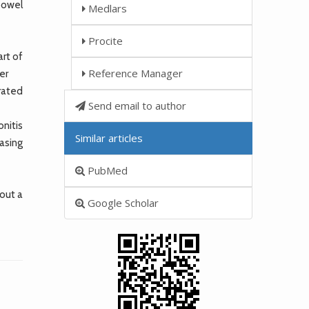
 bowel
Medlars
Procite
art of
Reference Manager
er
rated
Send email to author
.
nitis
Similar articles
asing
PubMed
hout a
Google Scholar