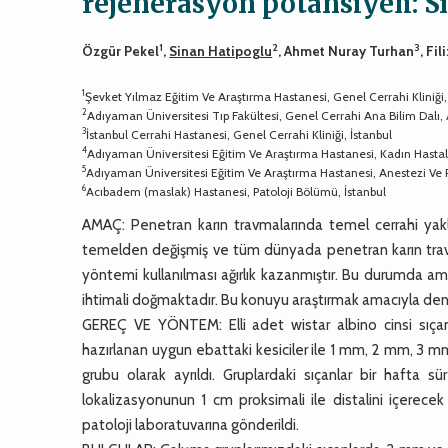
rejenerasyon potansiyeli: S
1
2
3
Özgür Pekel
,
Sinan Hatipoglu
, Ahmet Nuray Turhan
, Fi
1
Şevket Yılmaz Eğitim Ve Araştırma Hastanesi, Genel Cerrahi Kliniği,
2
Adıyaman Üniversitesi Tıp Fakültesi, Genel Cerrahi Ana Bilim Dalı
3
İstanbul Cerrahi Hastanesi, Genel Cerrahi Kliniği, İstanbul
4
Adıyaman Üniversitesi Eğitim Ve Araştırma Hastanesi, Kadın Hastal
5
Adıyaman Üniversitesi Eğitim Ve Araştırma Hastanesi, Anestezi Ve
6
Acıbadem (maslak) Hastanesi, Patoloji Bölümü, İstanbul
AMAÇ: Penetran karın travmalarında temel cerrahi yakla
temelden değişmiş ve tüm dünyada penetran karın trav
yöntemi kullanılması ağırlık kazanmıştır. Bu durumda am
ihtimali doğmaktadır. Bu konuyu araştırmak amacıyla den
GEREÇ VE YÖNTEM: Elli adet wistar albino cinsi sıçan 
hazırlanan uygun ebattaki kesiciler ile 1 mm, 2 mm, 3 m
grubu olarak ayrıldı. Gruplardaki sıçanlar bir hafta s
lokalizasyonunun 1 cm proksimali ile distalini içerec
patoloji laboratuvarına gönderildi.