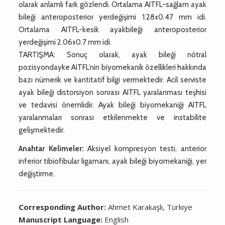
olarak anlamlı fark gözlendi. Ortalama AITFL-sağlam ayak
bileği anteroposterior yerdeğişimi 1.28±0.47 mm idi.
Ortalama AITFL-kesik ayakbileği anteroposterior
yerdeğişimi 2.06±0.7 mm idi.
TARTIŞMA: Sonuç olarak, ayak bileği nötral
pozisyondayke AITFL’nin biyomekanik özellikleri hakkında
bazı nümerik ve kantitatif bilgi vermektedir. Acil serviste
ayak bileği distorsiyon sonrası AITFL yaralanması teşhisi
ve tedavisi önemlidir. Ayak bileği biyomekaniği AITFL
yaralanmaları sonrası etkilenmekte ve instabilite
gelişmektedir.
Anahtar Kelimeler:
Aksiyel kompresyon testi, anterior
inferior tibiofibular ligamanı, ayak bileği biyomekaniği, yer
değiştirme.
Corresponding Author:
Ahmet Karakaşlı, Türkiye
Manuscript Language:
English