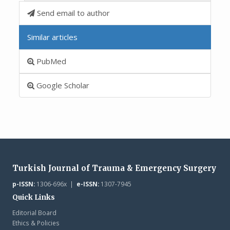
Send email to author
Similar articles
PubMed
Google Scholar
Turkish Journal of Trauma & Emergency Surgery
p-ISSN:
1306-696x |
e-ISSN:
1307-7945
Quick Links
Editorial Board
Ethics & Policies