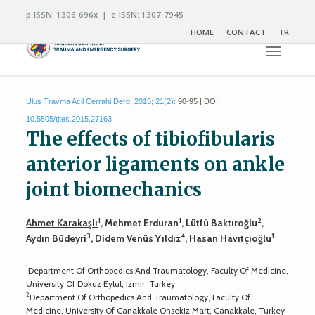
p-ISSN: 1306-696x | e-ISSN: 1307-7945
HOME
CONTACT
TR
Toggle n
Ulus Travma Acil Cerrahi Derg. 2015; 21(2):
90-95 | DOI:
10.5505/tjtes.2015.27163
The effects of tibiofibularis
anterior ligaments on ankle
joint biomechanics
1
1
2
Ahmet Karakaşlı
, Mehmet Erduran
, Lütfü Baktıroğlu
,
3
4
1
Aydın Büdeyri
, Didem Venüs Yıldız
, Hasan Havıtçıoğlu
1
Department Of Orthopedics And Traumatology, Faculty Of Medicine,
University Of Dokuz Eylul, Izmir, Turkey
2
Department Of Orthopedics And Traumatology, Faculty Of
Medicine, University Of Canakkale Onsekiz Mart, Canakkale, Turkey