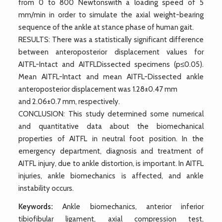
from 0 to 800 Newtonswith a loading speed of 5
mm/min in order to simulate the axial weight-bearing
sequence of the ankle at stance phase of human gait.
RESULTS: There was a statistically significant difference
between anteroposterior displacement values for
AITFL-Intact and AITFLDissected specimens (p≤0.05).
Mean AITFL-Intact and mean AITFL-Dissected ankle
anteroposterior displacement was 1.28±0.47 mm
and 2.06±0.7 mm, respectively.
CONCLUSION: This study determined some numerical
and quantitative data about the biomechanical
properties of AITFL in neutral foot position. In the
emergency department, diagnosis and treatment of
AITFL injury, due to ankle distortion, is important. In AITFL
injuries, ankle biomechanics is affected, and ankle
instability occurs.
Keywords:
Ankle biomechanics, anterior inferior
tibiofibular ligament, axial compression test,