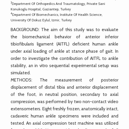
3
Department Of Orthopedics And Traumatology, Private Sani
Konukoglu Hospital, Gaziantep, Turkey
4
Department Of Biomechanics, Institute Of Health Science,
University Of Dokuz Eylul, Izmir, Turkey
BACKGROUND: The aim of this study was to evaluate
the biomechanical behavior of anterior inferior
tibiofibularis ligament (AITFL) deficient human ankle
under axial loading of ankle at stance phase of gait. In
order to investigate the contribution of AITFL to ankle
stability, an in vitro sequential experimental setup was
simulated.
METHODS: The measurement of posterior
displacement of distal tibia and anterior displacement
of the foot, in neutral position, secondary to axial
compression, was performed by two non-contact video
extensometers. Eight freshly frozen, anatomically intact,
cadaveric human ankle specimens were included and
tested. An axial compression test machine was utilized