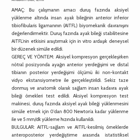
AMAÇ: Bu çalışmanın amacı duruş fazında aksiyel
yüklenme altında insan ayak bileğinin anterior inferior
tibiofibularis ligamanının (AITFL) biyomekanik davranışını
değerlendirmektir. Duruş fazında ayak bileği stabilitesine
AITFL’nin etkisini araştırmak için in vitro ardaşık deneysel
bir düzenek simüle edildi.
GEREÇ VE YÖNTEM: Aksiyel kompresyon gerçekleşirken
nötral posizyonda ayağın anterior yerdeğişimi ve distal
tibianın posterior yerdeğişimi ölçümü iki non-kontakt
vidyo ekstansiyometre ile gerçekleştirildi. Sekiz taze
donmuş ve anatomik olarak sağlam insan kadavra ayak
bileği örnekleri test edildi. Aksiyel kompresyon test
makinesi, duruş fazında aksiyel ayak bileği yüklenmesini
simüle etmek için 0’dan 800 Newton’a kadar yüklenme
ile ve 5 mm/dk yükleme hızında kullanıldı.
BULGULAR: AITFL-sağlam ve AITFL-kesilmiş örneklerde
anteroposterior yerdeğiştirme arasında istatistiksel