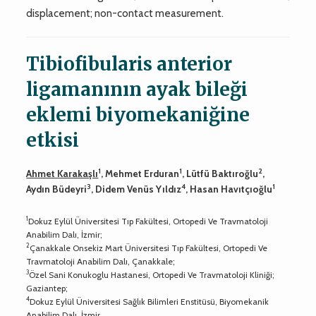
displacement; non-contact measurement.
Tibiofibularis anterior
ligamanının ayak bileği
eklemi biyomekaniğine
etkisi
1
1
2
Ahmet Karakaşlı
, Mehmet Erduran
, Lütfü Baktıroğlu
,
3
4
1
Aydın Büdeyri
, Didem Venüs Yıldız
, Hasan Havıtçıoğlu
1
Dokuz Eylül Üniversitesi Tıp Fakültesi, Ortopedi Ve Travmatoloji
Anabilim Dalı, İzmir;
2
Çanakkale Onsekiz Mart Üniversitesi Tıp Fakültesi, Ortopedi Ve
Travmatoloji Anabilim Dalı, Çanakkale;
3
Özel Sani Konukoglu Hastanesi, Ortopedi Ve Travmatoloji Kliniği;
Gaziantep;
4
Dokuz Eylül Üniversitesi Sağlık Bilimleri Enstitüsü, Biyomekanik
Anabilim Dalı, İzmir