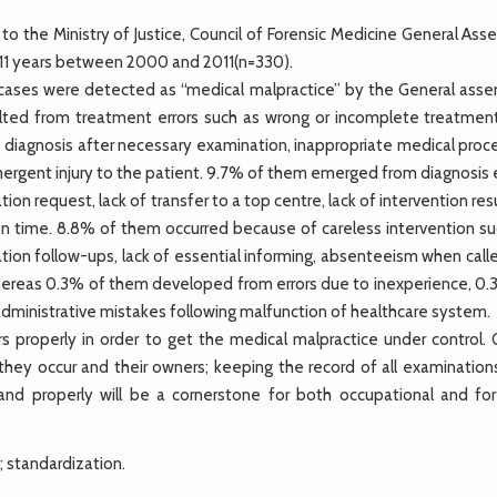
o the Ministry of Justice, Council of Forensic Medicine General Ass
f 11 years between 2000 and 2011(n=330).
cases were detected as “medical malpractice” by the General asse
lted from treatment errors such as wrong or incomplete treatmen
ue diagnosis after necessary examination, inappropriate medical pro
mergent injury to the patient. 9.7% of them emerged from diagnosis 
tion request, lack of transfer to a top centre, lack of intervention res
n time. 8.8% of them occurred because of careless intervention su
ation follow-ups, lack of essential informing, absenteeism when call
Whereas 0.3% of them developed from errors due to inexperience, 0.
ministrative mistakes following malfunction of healthcare system.
s properly in order to get the medical malpractice under control. 
 they occur and their owners; keeping the record of all examination
 and properly will be a cornerstone for both occupational and for
; standardization.