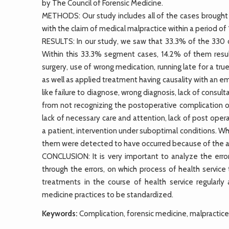
by The Council of Forensic Medicine.
METHODS: Our study includes all of the cases brought t
with the claim of medical malpractice within a period o
RESULTS: In our study, we saw that 33.3% of the 330 
Within this 33.3% segment cases, 14.2% of them resu
surgery, use of wrong medication, running late for a tr
as well as applied treatment having causality with an e
like failure to diagnose, wrong diagnosis, lack of consulta
from not recognizing the postoperative complication o
lack of necessary care and attention, lack of post oper
a patient, intervention under suboptimal conditions. 
them were detected to have occurred because of the ad
CONCLUSION: It is very important to analyze the error
through the errors, on which process of health service
treatments in the course of health service regularly
medicine practices to be standardized.
Keywords:
Complication, forensic medicine, malpractice