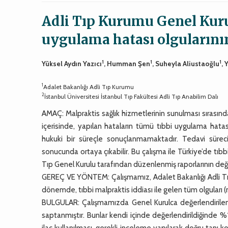
Adli Tıp Kurumu Genel Kuru
uygulama hatası olgularını
1
1
1
Yüksel Aydın Yazıcı
, Humman Şen
, Suheyla Aliustaoğlu
, 
1
Adalet Bakanlığı Adli Tıp Kurumu
2
İstanbul Üniversitesi İstanbul Tıp Fakültesi Adli Tıp Anabilim Dalı
AMAÇ: Malpraktis sağlık hizmetlerinin sunulması sırasınd
içerisinde, yapılan hataların tümü tıbbi uygulama hatas
hukuki bir süreçle sonuçlanmamaktadır. Tedavi süre
sonucunda ortaya çıkabilir. Bu çalışma ile Türkiye’de tıb
Tıp Genel Kurulu tarafından düzenlenmiş raporlarının değ
GEREÇ VE YÖNTEM: Çalışmamız, Adalet Bakanlığı Adli Tıp K
dönemde, tıbbi malpraktis iddiası ile gelen tüm olguları
BULGULAR: Çalışmamızda Genel Kurulca değerlendirilen
saptanmıştır. Bunlar kendi içinde değerlendirildiğinde %
ilaç kullanılması, gerekli inceleme yapılarak doğru tanı 