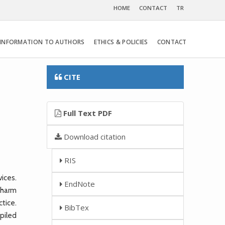
HOME
CONTACT
TR
INFORMATION TO AUTHORS
ETHICS & POLICIES
CONTACT
CITE
Full Text PDF
Download citation
RIS
ices.
EndNote
n harm
ctice.
BibTex
mpiled