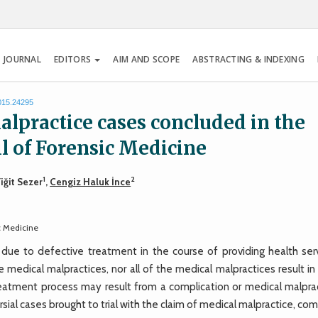
 JOURNAL
EDITORS
AIM AND SCOPE
ABSTRACTING & INDEXING
2015.24295
alpractice cases concluded in the
l of Forensic Medicine
1
2
Yiğit Sezer
,
Cengiz Haluk İnce
c Medicine
ue to defective treatment in the course of providing health serv
re medical malpractices, nor all of the medical malpractices result i
 treatment process may result from a complication or medical malpra
sial cases brought to trial with the claim of medical malpractice, co