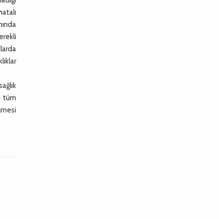
hatalı
nında
rekli
tlarda
lıklar
sağlık
an tüm
ilmesi