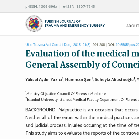
p-ISSN: 1306-696x | e-ISSN: 1307-7945
ABOUT
Ulus Travma Acil Cerrahi Derg. 2015; 21(3):
204-208 | DOI:
10.5505/tjtes.
Evaluation of the medical m
General Assembly of Counci
1
1
1
Yüksel Aydın Yazıcı
, Humman Şen
, Suheyla Aliustaoğlu
, 
1
Ministry Of Justice Council Of Forensic Medicine
2
Istanbul University Istanbul Medical Faculty Department Of Forensi
BACKGROUND: Malpractice is an occasion that occurs d
Neither all of the errors within the medical practices a
and judicial process. Injuries occurring at the time of
This study aims to evaluate the reports of the controver