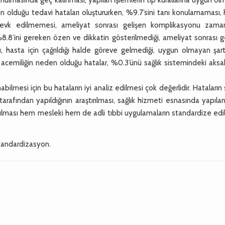
tin olduğu tedavi hataları oluştururken, %9.7’sini tanı konulamaması, 
sevk edilmemesi, ameliyat sonrası gelişen komplikasyonu zama
.8’ini gereken özen ve dikkatin gösterilmediği, ameliyat sonrası ge
ğı, hasta için çağrıldığı halde göreve gelmediği, uygun olmayan şar
cemiliğin neden olduğu hatalar, %0.3’ünü sağlık sistemindeki aksak
ilmesi için bu hataların iyi analiz edilmesi çok değerlidir. Hataların 
rafından yapıldığının araştırılması, sağlık hizmeti esnasında yapıl
utulması hem mesleki hem de adli tıbbi uygulamaların standardize ed
standardizasyon.