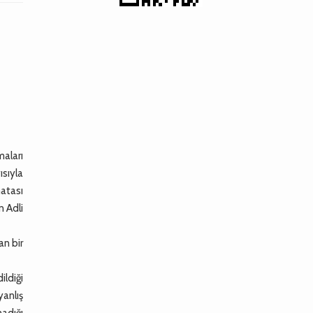
maları
ısıyla
atası
n Adli
an bir
ldiği
yanlış
madığı