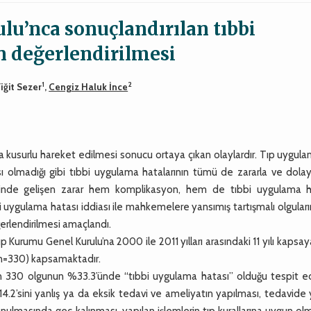
lu’nca sonuçlandırılan tıbbi
n değerlendirilmesi
1
2
Yiğit Sezer
,
Cengiz Haluk İnce
a kusurlu hareket edilmesi sonucu ortaya çıkan olaylardır. Tıp uygula
ı olmadığı gibi tıbbi uygulama hatalarının tümü de zararla ve dolay
cinde gelişen zarar hem komplikasyon, hem de tıbbi uygulama h
bi uygulama hatası iddiası ile mahkemelere yansımış tartışmalı olguları
erlendirilmesi amaçlandı.
urumu Genel Kurulu’na 2000 ile 2011 yılları arasındaki 11 yılı kapsay
 (n=330) kapsamaktadır.
 330 olgunun %33.3’ünde “tıbbi uygulama hatası” olduğu tespit edi
14.2’sini yanlış ya da eksik tedavi ve ameliyatın yapılması, tedavide 
konulmasında geç kalınması, yapılan işlemlerin tıp kurallarına uygun ol