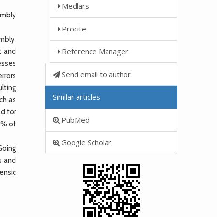
Medlars
embly
Procite
mbly.
Reference Manager
t and
cesses
Send email to author
errors
ulting
Similar articles
ch as
ed for
PubMed
3% of
Google Scholar
Going
s and
ensic