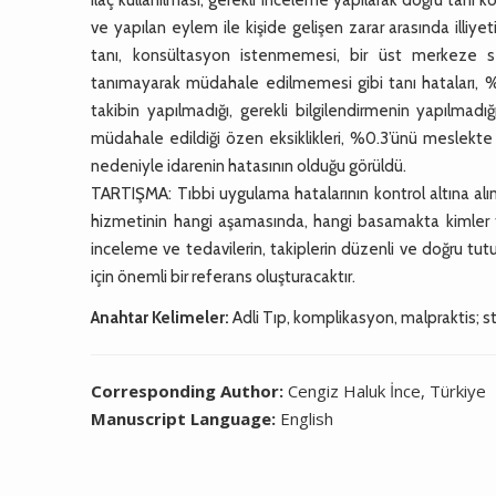
ve yapılan eylem ile kişide gelişen zarar arasında illiye
tanı, konsültasyon istenmemesi, bir üst merkeze 
tanımayarak müdahale edilmemesi gibi tanı hataları, %8
takibin yapılmadığı, gerekli bilgilendirmenin yapılmadı
müdahale edildiği özen eksiklikleri, %0.3’ünü meslekte a
nedeniyle idarenin hatasının olduğu görüldü.
TARTIŞMA: Tıbbi uygulama hatalarının kontrol altına alınab
hizmetinin hangi aşamasında, hangi basamakta kimler ta
inceleme ve tedavilerin, takiplerin düzenli ve doğru t
için önemli bir referans oluşturacaktır.
Anahtar Kelimeler:
Adli Tıp, komplikasyon, malpraktis; 
Corresponding Author:
Cengiz Haluk İnce, Türkiye
Manuscript Language:
English