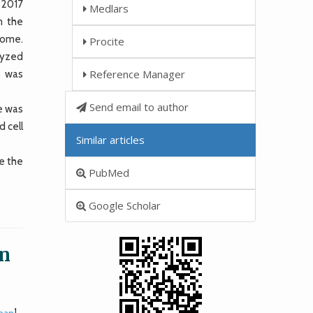
 2017
Medlars
m the
come.
Procite
lyzed
Reference Manager
s was
Send email to author
e was
d cell
Similar articles
e the
PubMed
Google Scholar
in
1
ahan