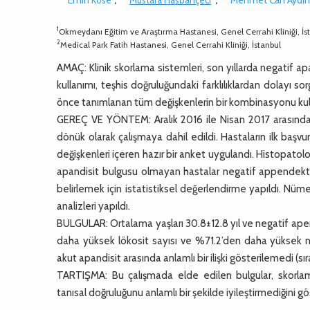
1
Okmeydanı Eğitim ve Araştırma Hastanesi, Genel Cerrahi Kliniği, İs
2
Medical Park Fatih Hastanesi, Genel Cerrahi Kliniği, İstanbul
AMAÇ: Klinik skorlama sistemleri, son yıllarda negatif ap
kullanımı, teşhis doğruluğundaki farklılıklardan dolayı 
önce tanımlanan tüm değişkenlerin bir kombinasyonu kullan
GEREÇ VE YÖNTEM: Aralık 2016 ile Nisan 2017 arasında aku
dönük olarak çalışmaya dahil edildi. Hastaların ilk başv
değişkenleri içeren hazır bir anket uygulandı. Histopatolo
apandisit bulgusu olmayan hastalar negatif appendektomi
belirlemek için istatistiksel değerlendirme yapıldı. Nüm
analizleri yapıldı.
BULGULAR: Ortalama yaşları 30.8±12.8 yıl ve negatif ap
daha yüksek lökosit sayısı ve %71.2’den daha yüksek nötr
akut apandisit arasında anlamlı bir ilişki gösterilemedi (s
TARTIŞMA: Bu çalışmada elde edilen bulgular, skorlama 
tanısal doğruluğunu anlamlı bir şekilde iyileştirmediğini 