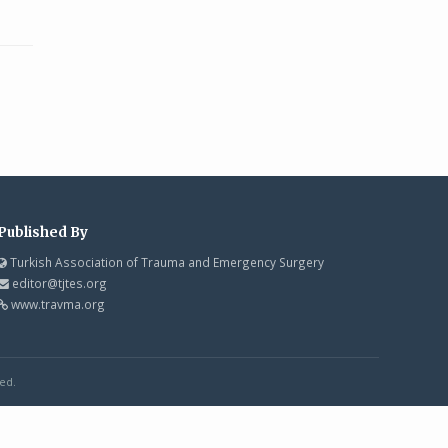
Published By
Turkish Association of Trauma and Emergency Surgery
editor@tjtes.org
www.travma.org
ed.