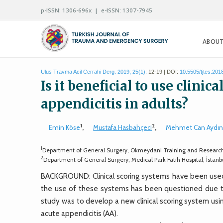
p-ISSN: 1306-696x | e-ISSN: 1307-7945
ABOUT
Ulus Travma Acil Cerrahi Derg. 2019; 25(1):
12-19 | DOI:
10.5505/tjtes.201
Is it beneficial to use clinic
appendicitis in adults?
1
2
Emin Köse
,
Mustafa Hasbahçeci
,
Mehmet Can Aydı
1
Department of General Surgery, Okmeydani Training and Research 
2
Department of General Surgery, Medical Park Fatih Hospital, İstan
BACKGROUND: Clinical scoring systems have been use
the use of these systems has been questioned due to d
study was to develop a new clinical scoring system usin
acute appendicitis (AA).