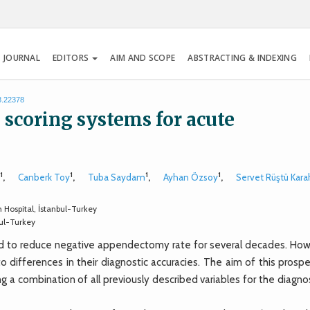
 JOURNAL
EDITORS
AIM AND SCOPE
ABSTRACTING & INDEXING
8.22378
al scoring systems for acute
1
1
1
1
n
,
Canberk Toy
,
Tuba Saydam
,
Ayhan Özsoy
,
Servet Rüştü Kar
Hospital, İstanbul-Turkey
bul-Turkey
d to reduce negative appendectomy rate for several decades. How
ifferences in their diagnostic accuracies. The aim of this prospe
g a combination of all previously described variables for the diagno