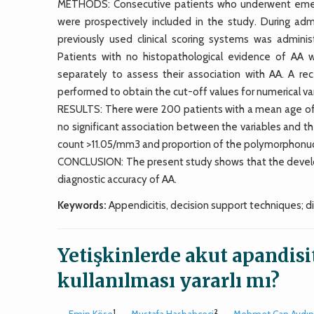
METHODS: Consecutive patients who underwent eme
were prospectively included in the study. During adm
previously used clinical scoring systems was admini
Patients with no histopathological evidence of AA 
separately to assess their association with AA. A rec
performed to obtain the cut-off values for numerical var
RESULTS: There were 200 patients with a mean age of
no significant association between the variables and th
count >11.05/mm3 and proportion of the polymorphonucl
CONCLUSION: The present study shows that the develop
diagnostic accuracy of AA.
Keywords:
Appendicitis, decision support techniques; d
Yetişkinlerde akut apandisi
kullanılması yararlı mı?
1
2
Emin Köse
,
Mustafa Hasbahçeci
,
Mehmet Can Aydı