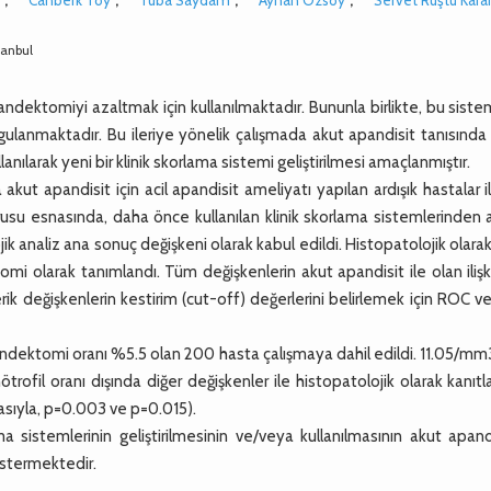
tanbul
andektomiyi azaltmak için kullanılmaktadır. Bununla birlikte, bu siste
sorgulanmaktadır. Bu ileriye yönelik çalışmada akut apandisit tanısınd
ılarak yeni bir klinik skorlama sistemi geliştirilmesi amaçlanmıştır.
t apandisit için acil apandisit ameliyatı yapılan ardışık hastalar i
urusu esnasında, daha önce kullanılan klinik skorlama sistemlerinden 
jik analiz ana sonuç değişkeni olarak kabul edildi. Histopatolojik olara
 olarak tanımlandı. Tüm değişkenlerin akut apandisit ile olan ilişki
erik değişkenlerin kestirim (cut-off) değerlerini belirlemek için ROC 
endektomi oranı %5.5 olan 200 hasta çalışmaya dahil edildi. 11.05/m
ofil oranı dışında diğer değişkenler ile histopatolojik olarak kanıt
ırasıyla, p=0.003 ve p=0.015).
sistemlerinin geliştirilmesinin ve/veya kullanılmasının akut apandi
göstermektedir.