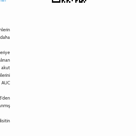
mlerin
a daha
leriye
alınan
k akut
lerini
ve AUC
m3’den
lanmış
sitin