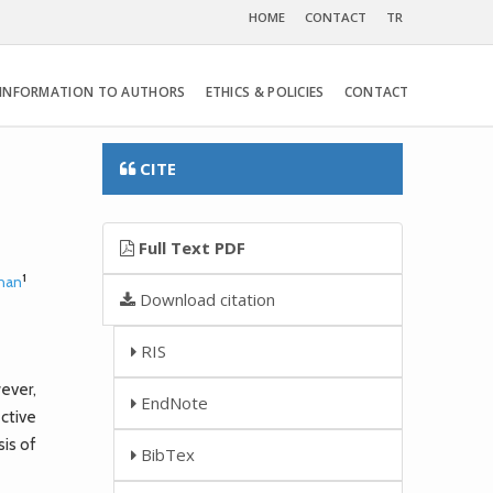
HOME
CONTACT
TR
INFORMATION TO AUTHORS
ETHICS & POLICIES
CONTACT
CITE
Full Text PDF
1
ahan
Download citation
RIS
ever,
EndNote
ctive
sis of
BibTex