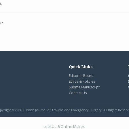
ı.
ye
Quick Links
Editorial Board
Ethics & Policies
Submit Manuscript
Contact Us
pyright © 2026 Turkish Journal of Trauma and Emergency Surgery. All Rights Reserv
LookUs
&
Online Makale