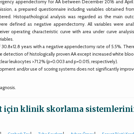
rgency appendectomy for AA between December 2016 and April
ission, a prepared questionnaire including variables obtained fro
stered. Histopathological analysis was regarded as the main out
were defined as negative appendectomy. All variables were ana
eiver operating characteristic curve with area under curve analysi
iables.
 30.8±12.8 years with a negative appendectomy rate of 5.5%. Ther
e detection of histologically proven AA except increased white bloo
ear leukocytes >71.2% (p=0.003 and p=0.015, respectively).
ment and/or use of scoring systems does not significantly improv
iagnosis.
t için klinik skorlama sistemlerin
1
1
1
1
n
,
Canberk Toy
,
Tuba Saydam
,
Ayhan Özsoy
,
Servet Rüştü Kar