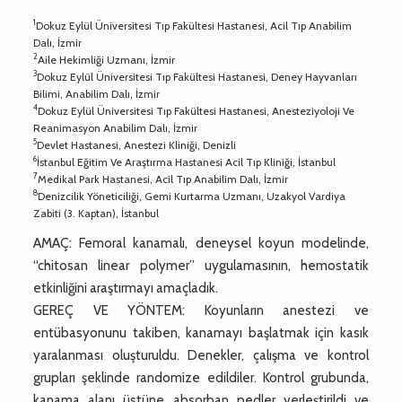
1
Dokuz Eylül Üniversitesi Tıp Fakültesi Hastanesi, Acil Tıp Anabilim
Dalı, İzmir
2
Aile Hekimliği Uzmanı, İzmir
3
Dokuz Eylül Üniversitesi Tıp Fakültesi Hastanesi, Deney Hayvanları
Bilimi, Anabilim Dalı, İzmir
4
Dokuz Eylül Üniversitesi Tıp Fakültesi Hastanesi, Anesteziyoloji Ve
Reanimasyon Anabilim Dalı, İzmir
5
Devlet Hastanesi, Anestezi Kliniği, Denizli
6
İstanbul Eğitim Ve Araştırma Hastanesi Acil Tıp Kliniği, İstanbul
7
Medikal Park Hastanesi, Acil Tıp Anabilim Dalı, İzmir
8
Denizcilik Yöneticiliği, Gemi Kurtarma Uzmanı, Uzakyol Vardiya
Zabiti (3. Kaptan), İstanbul
AMAÇ: Femoral kanamalı, deneysel koyun modelinde,
“chitosan linear polymer” uygulamasının, hemostatik
etkinliğini araştırmayı amaçladık.
GEREÇ VE YÖNTEM: Koyunların anestezi ve
entübasyonunu takiben, kanamayı başlatmak için kasık
yaralanması oluşturuldu. Denekler, çalışma ve kontrol
grupları şeklinde randomize edildiler. Kontrol grubunda,
kanama alanı üstüne absorban pedler yerleştirildi ve