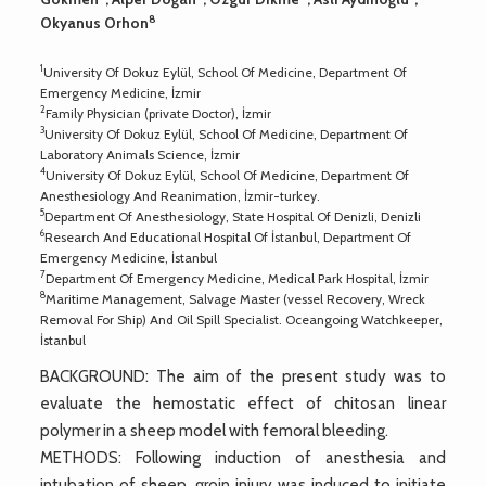
8
Okyanus Orhon
1
University Of Dokuz Eylül, School Of Medicine, Department Of
Emergency Medicine, İzmir
2
Family Physician (private Doctor), İzmir
3
University Of Dokuz Eylül, School Of Medicine, Department Of
Laboratory Animals Science, İzmir
4
University Of Dokuz Eylül, School Of Medicine, Department Of
Anesthesiology And Reanimation, İzmir-turkey.
5
Department Of Anesthesiology, State Hospital Of Denizli, Denizli
6
Research And Educational Hospital Of İstanbul, Department Of
Emergency Medicine, İstanbul
7
Department Of Emergency Medicine, Medical Park Hospital, İzmir
8
Maritime Management, Salvage Master (vessel Recovery, Wreck
Removal For Ship) And Oil Spill Specialist. Oceangoing Watchkeeper,
İstanbul
BACKGROUND: The aim of the present study was to
evaluate the hemostatic effect of chitosan linear
polymer in a sheep model with femoral bleeding.
METHODS: Following induction of anesthesia and
intubation of sheep, groin injury was induced to initiate