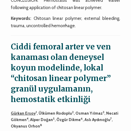
CONCLUSION: Hemostasis was achieved earlier
following application of chitosan linear polymer.
Keywords:
Chitosan linear polymer, external bleeding,
trauma, uncontrolled hemorrhage.
Ciddi femoral arter ve ven
kanaması olan deneysel
koyun modelinde, lokal
“chitosan linear polymer”
granül uygulamanın,
hemostatik etkinliği
1
2
3
Gürkan Ersoy
, Ülkümen Rodoplu
, Osman Yılmaz
, Necati
4
5
6
7
Gökmen
, Alper Doğan
, Özgür Dikme
, Aslı Aydınoğlu
,
8
Okyanus Orhon