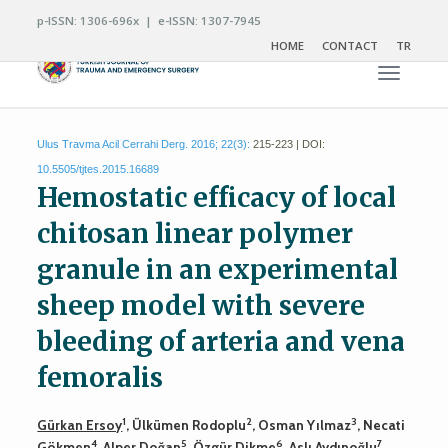
p-ISSN: 1306-696x | e-ISSN: 1307-7945
HOME
CONTACT
TR
Toggle n
Ulus Travma Acil Cerrahi Derg. 2016; 22(3):
215-223 | DOI:
10.5505/tjtes.2015.16689
Hemostatic efficacy of local
chitosan linear polymer
granule in an experimental
sheep model with severe
bleeding of arteria and vena
femoralis
1
2
3
Gürkan Ersoy
, Ülkümen Rodoplu
, Osman Yılmaz
, Necati
4
5
6
7
Gökmen
, Alper Doğan
, Özgür Dikme
, Aslı Aydınoğlu
,