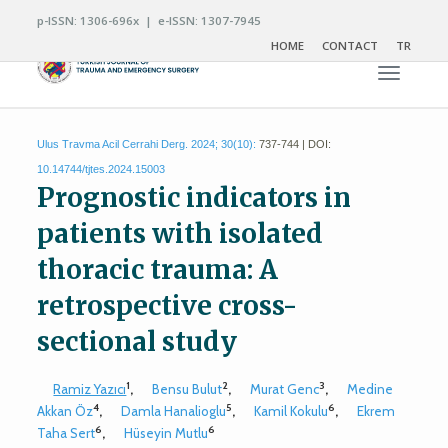
p-ISSN: 1306-696x | e-ISSN: 1307-7945
HOME
CONTACT
TR
Toggle n
Ulus Travma Acil Cerrahi Derg. 2024; 30(10):
737-744 | DOI:
10.14744/tjtes.2024.15003
Prognostic indicators in
patients with isolated
thoracic trauma: A
retrospective cross-
sectional study
1
2
3
Ramiz Yazıcı
,
Bensu Bulut
,
Murat Genc
,
Medine
4
5
6
Akkan Öz
,
Damla Hanalioglu
,
Kamil Kokulu
,
Ekrem
6
6
Taha Sert
,
Hüseyin Mutlu