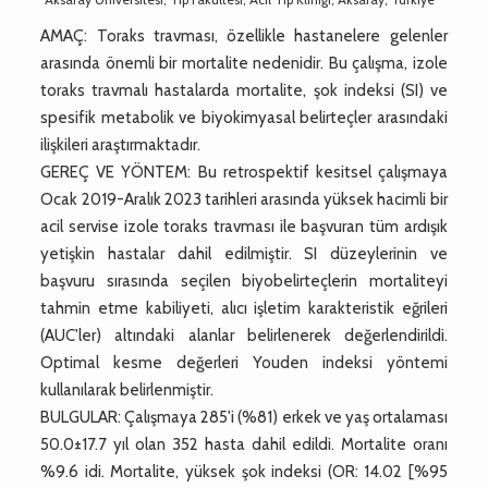
AMAÇ: Toraks travması, özellikle hastanelere gelenler
arasında önemli bir mortalite nedenidir. Bu çalışma, izole
toraks travmalı hastalarda mortalite, şok indeksi (SI) ve
spesifik metabolik ve biyokimyasal belirteçler arasındaki
ilişkileri araştırmaktadır.
GEREÇ VE YÖNTEM: Bu retrospektif kesitsel çalışmaya
Ocak 2019-Aralık 2023 tarihleri arasında yüksek hacimli bir
acil servise izole toraks travması ile başvuran tüm ardışık
yetişkin hastalar dahil edilmiştir. SI düzeylerinin ve
başvuru sırasında seçilen biyobelirteçlerin mortaliteyi
tahmin etme kabiliyeti, alıcı işletim karakteristik eğrileri
(AUC'ler) altındaki alanlar belirlenerek değerlendirildi.
Optimal kesme değerleri Youden indeksi yöntemi
kullanılarak belirlenmiştir.
BULGULAR: Çalışmaya 285'i (%81) erkek ve yaş ortalaması
50.0±17.7 yıl olan 352 hasta dahil edildi. Mortalite oranı
%9.6 idi. Mortalite, yüksek şok indeksi (OR: 14.02 [%95