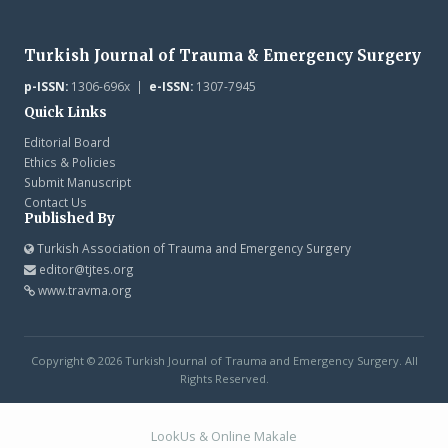
Turkish Journal of Trauma & Emergency Surgery
p-ISSN:
1306-696x |
e-ISSN:
1307-7945
Quick Links
Editorial Board
Ethics & Policies
Submit Manuscript
Contact Us
Published By
Turkish Association of Trauma and Emergency Surgery
editor@tjtes.org
www.travma.org
Copyright © 2026 Turkish Journal of Trauma and Emergency Surgery. All
Rights Reserved.
LookUs
&
Online Makale