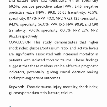
and lactate were 1.02 (sensitivity, 94.1%; specificity
69.5%; positive predictive value [PPV], 24.8; negative
predictive value [NPV], 99.1), 36.85 (sensitivity, 76.5%;
specificity, 87.7%; PPV, 40.0; NPV, 97.2), 1.23 (sensitivity,
94.1%; specificity, 56.0%; PPV, 18.6; NPV, 98.9), and 1.98
(sensitivity, 70.6%; specificity, 80.5%; PPV, 27.9; NPV,
96.2), respectively.
CONCLUSION: This study demonstrates that higher
shock index, glucose/potassium ratio, and lactate levels
are significantly associated with increased mortality in
patients with isolated thoracic trauma. These findings
suggest that these markers can be effective prognostic
indicators, potentially guiding clinical decision-making
and improving patient outcomes.
Keywords:
Thoracic trauma, injury; mortality; shock index;
glucose/potassium ratio; lactate; calcium.