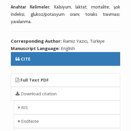
Anahtar Kelimeler:
Kalsiyum, laktat; mortalite; şok
indeksi, glukoz/potasyum oranı; toraks travması;
yaralanma.
Corresponding Author:
Ramiz Yazıcı, Türkiye
Manuscript Language:
English
CITE
Full Text PDF
Download citation
RIS
EndNote