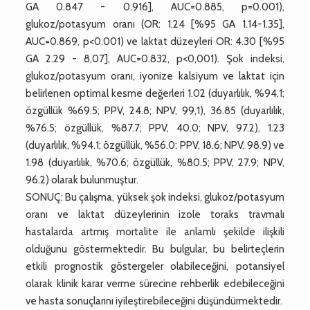
GA 0.847 - 0.916], AUC=0.885, p=0.001),
glukoz/potasyum oranı (OR: 1.24 [%95 GA 1.14-1.35],
AUC=0.869, p<0.001) ve laktat düzeyleri OR: 4.30 [%95
GA 2.29 - 8,07], AUC=0.832, p<0,001). Şok indeksi,
glukoz/potasyum oranı, iyonize kalsiyum ve laktat için
belirlenen optimal kesme değerleri 1.02 (duyarlılık, %94.1;
özgüllük %69.5; PPV, 24.8; NPV, 99,1), 36.85 (duyarlılık,
%76.5; özgüllük, %87.7; PPV, 40.0; NPV, 97.2), 1.23
(duyarlılık, %94.1; özgüllük, %56.0; PPV, 18.6; NPV, 98.9) ve
1.98 (duyarlılık, %70.6; özgüllük, %80.5; PPV, 27.9; NPV,
96.2) olarak bulunmuştur.
SONUÇ: Bu çalışma, yüksek şok indeksi, glukoz/potasyum
oranı ve laktat düzeylerinin izole toraks travmalı
hastalarda artmış mortalite ile anlamlı şekilde ilişkili
olduğunu göstermektedir. Bu bulgular, bu belirteçlerin
etkili prognostik göstergeler olabileceğini, potansiyel
olarak klinik karar verme sürecine rehberlik edebileceğini
ve hasta sonuçlarını iyileştirebileceğini düşündürmektedir.