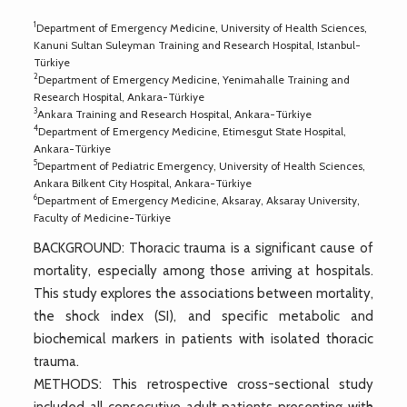
1
Department of Emergency Medicine, University of Health Sciences,
Kanuni Sultan Suleyman Training and Research Hospital, Istanbul-
Türkiye
2
Department of Emergency Medicine, Yenimahalle Training and
Research Hospital, Ankara-Türkiye
3
Ankara Training and Research Hospital, Ankara-Türkiye
4
Department of Emergency Medicine, Etimesgut State Hospital,
Ankara-Türkiye
5
Department of Pediatric Emergency, University of Health Sciences,
Ankara Bilkent City Hospital, Ankara-Türkiye
6
Department of Emergency Medicine, Aksaray, Aksaray University,
Faculty of Medicine-Türkiye
BACKGROUND: Thoracic trauma is a significant cause of
mortality, especially among those arriving at hospitals.
This study explores the associations between mortality,
the shock index (SI), and specific metabolic and
biochemical markers in patients with isolated thoracic
trauma.
METHODS: This retrospective cross-sectional study
included all consecutive adult patients presenting with