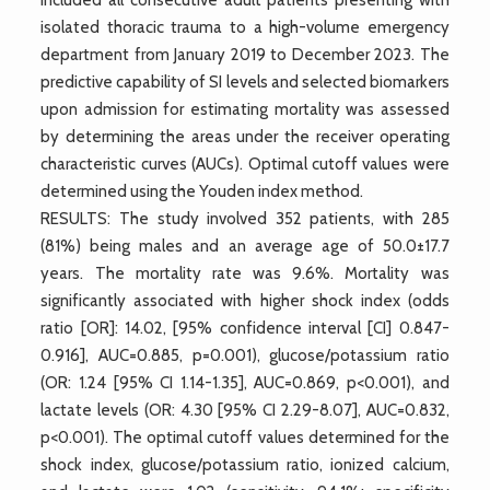
isolated thoracic trauma to a high-volume emergency
department from January 2019 to December 2023. The
predictive capability of SI levels and selected biomarkers
upon admission for estimating mortality was assessed
by determining the areas under the receiver operating
characteristic curves (AUCs). Optimal cutoff values were
determined using the Youden index method.
RESULTS: The study involved 352 patients, with 285
(81%) being males and an average age of 50.0±17.7
years. The mortality rate was 9.6%. Mortality was
significantly associated with higher shock index (odds
ratio [OR]: 14.02, [95% confidence interval [CI] 0.847-
0.916], AUC=0.885, p=0.001), glucose/potassium ratio
(OR: 1.24 [95% CI 1.14-1.35], AUC=0.869, p<0.001), and
lactate levels (OR: 4.30 [95% CI 2.29-8.07], AUC=0.832,
p<0.001). The optimal cutoff values determined for the
shock index, glucose/potassium ratio, ionized calcium,