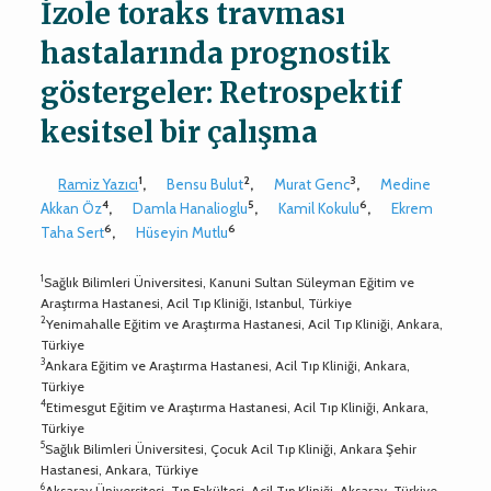
İzole toraks travması
hastalarında prognostik
göstergeler: Retrospektif
kesitsel bir çalışma
1
2
3
Ramiz Yazıcı
,
Bensu Bulut
,
Murat Genc
,
Medine
4
5
6
Akkan Öz
,
Damla Hanalioglu
,
Kamil Kokulu
,
Ekrem
6
6
Taha Sert
,
Hüseyin Mutlu
1
Sağlık Bilimleri Üniversitesi, Kanuni Sultan Süleyman Eğitim ve
Araştırma Hastanesi, Acil Tıp Kliniği, Istanbul, Türkiye
2
Yenimahalle Eğitim ve Araştırma Hastanesi, Acil Tıp Kliniği, Ankara,
Türkiye
3
Ankara Eğitim ve Araştırma Hastanesi, Acil Tıp Kliniği, Ankara,
Türkiye
4
Etimesgut Eğitim ve Araştırma Hastanesi, Acil Tıp Kliniği, Ankara,
Türkiye
5
Sağlık Bilimleri Üniversitesi, Çocuk Acil Tıp Kliniği, Ankara Şehir
Hastanesi, Ankara, Türkiye
6
Aksaray Üniversitesi, Tıp Fakültesi, Acil Tıp Kliniği, Aksaray, Türkiye