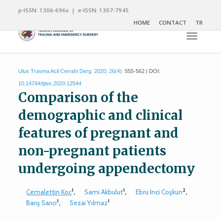
p-ISSN: 1306-696x | e-ISSN: 1307-7945
HOME
CONTACT
TR
Toggle n
Ulus Travma Acil Cerrahi Derg. 2020; 26(4):
555-562 | DOI:
10.14744/tjtes.2020.12544
Comparison of the
demographic and clinical
features of pregnant and
non-pregnant patients
undergoing appendectomy
1
1
2
Cemalettin Koç
,
Sami Akbulut
,
Ebru Inci Coşkun
,
1
1
Barış Sarıcı
,
Sezai Yılmaz