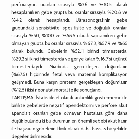
perforasyon oranları sırasıyla %26 ve %10.5 olarak
hesaplanırken gebe grupta bu oranlar sırasıyla %20.8 ve
%4.2 olarak hesaplandı. Ultrasonografinin gebe
grubundaki sensistivite, spesifisite ve doğruluk oranları
sırasıyla %50, %100 ve %58.5 olarak saptanırken gebe
olmayan grupta bu oranlar sırasıyla %67.3, %57.9 ve %65
olarak bulundu. Gebelerin %52.1’i birinci trimesterda,
%29.2’si ikinci trimesterda ve geriye kalan %16.7’si üçüncü
trimesterdaydı. Miadında gerçekleşen doğumların
(%87.5) hiçbirinde fetal veya maternal komplikasyon
gelişmedi. Buna karşın preterm gerçekleşen doğumların
(%12.5) ikisi neonatal mortalite ile sonuçlandı.
TARTIŞMA: İstatistiksel olarak anlamlılık göstermemekle
birlikte gebelerde negatif apendektomi ve perfore akut
apandisit oranları gebe olmayan hastalara göre daha
düşük bulundu ki bu durumun en önemli sebebi akut karın
ile başvuran gebelerin klinik olarak daha hassas bir şekilde
değerlendirilmesidir.