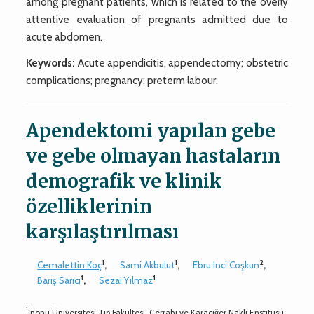
among pregnant patients, which is related to the overly
attentive evaluation of pregnants admitted due to
acute abdomen.
Keywords:
Acute appendicitis, appendectomy; obstetric
complications; pregnancy; preterm labour.
Apendektomi yapılan gebe
ve gebe olmayan hastaların
demografik ve klinik
özelliklerinin
karşılaştırılması
1
1
2
Cemalettin Koç
,
Sami Akbulut
,
Ebru Inci Coşkun
,
1
1
Barış Sarıcı
,
Sezai Yılmaz
1
İnönü Üniversitesi Tıp Fakültesi, Cerrahi ve Karaciğer Nakli Enstitüsü,