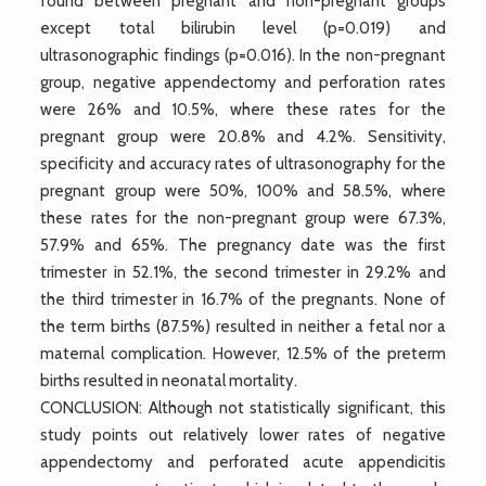
found between pregnant and non-pregnant groups
except total bilirubin level (p=0.019) and
ultrasonographic findings (p=0.016). In the non-pregnant
group, negative appendectomy and perforation rates
were 26% and 10.5%, where these rates for the
pregnant group were 20.8% and 4.2%. Sensitivity,
specificity and accuracy rates of ultrasonography for the
pregnant group were 50%, 100% and 58.5%, where
these rates for the non-pregnant group were 67.3%,
57.9% and 65%. The pregnancy date was the first
trimester in 52.1%, the second trimester in 29.2% and
the third trimester in 16.7% of the pregnants. None of
the term births (87.5%) resulted in neither a fetal nor a
maternal complication. However, 12.5% of the preterm
births resulted in neonatal mortality.
CONCLUSION: Although not statistically significant, this
study points out relatively lower rates of negative
appendectomy and perforated acute appendicitis