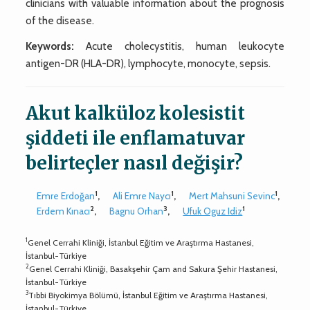
clinicians with valuable information about the prognosis
of the disease.
Keywords:
Acute cholecystitis, human leukocyte
antigen-DR (HLA-DR), lymphocyte, monocyte, sepsis.
Akut kalküloz kolesistit
şiddeti ile enflamatuvar
belirteçler nasıl değişir?
1
1
1
Emre Erdoğan
,
Ali Emre Naycı
,
Mert Mahsuni Sevinc
,
2
3
1
Erdem Kınacı
,
Bagnu Orhan
,
Ufuk Oguz Idiz
1
Genel Cerrahi Kliniği, İstanbul Eğitim ve Araştırma Hastanesi,
İstanbul-Türkiye
2
Genel Cerrahi Kliniği, Basakşehir Çam and Sakura Şehir Hastanesi,
İstanbul-Türkiye
3
Tıbbi Biyokimya Bölümü, İstanbul Eğitim ve Araştırma Hastanesi,
İstanbul-Türkiye