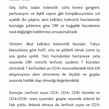
Giriş: Safra taşları, kolesistit, safra kesesi gangreni,
perforasyon ve ilişkili sepsis gibi komplikasyonlara yol
açabilir. Bu çalışma, akut kalküloz kolesistit hastalarında
hastalığın şiddetine göre CRP ve bağışıklık hücrelerinin
nasıl değiştiğini belirlemeyi amaçlamaktadır.
Yöntem: Akut kalküloz kolesistitli hastalar, Tokyo
kılavuzlarına göre hafif, orta ve şiddetli olmak üzere üç
ana gruba ayrıldı. Tüm hastalardan hastaneye yatış
sırasında CRP, nötrofil, lenfosit, yardımcı T hücreleri,
sitotoksik T lenfositleri ve CD14+ monositlerdeki HLA-DR
ekspresyonu akım sitometrisi ile ölçüldü ve gruplar
arasında farklılık olup olmadığı değerlendirildi.
Sonuçlar: Lenfosit sayısı, CD3+, CD4+, CD8+ hücreler ve
CD4+/CD8+ oranı açısından gruplar arasında anlamlı bir
fark yoktu. Anlamlı olmasa da, lenfosit sayısı ve CD3+