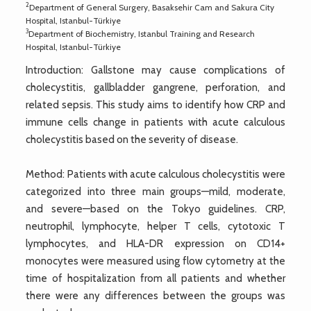
2
Department of General Surgery, Basaksehir Cam and Sakura City
Hospital, Istanbul-Türkiye
3
Department of Biochemistry, Istanbul Training and Research
Hospital, Istanbul-Türkiye
Introduction: Gallstone may cause complications of
cholecystitis, gallbladder gangrene, perforation, and
related sepsis. This study aims to identify how CRP and
immune cells change in patients with acute calculous
cholecystitis based on the severity of disease.
Method: Patients with acute calculous cholecystitis were
categorized into three main groups—mild, moderate,
and severe—based on the Tokyo guidelines. CRP,
neutrophil, lymphocyte, helper T cells, cytotoxic T
lymphocytes, and HLA-DR expression on CD14+
monocytes were measured using flow cytometry at the
time of hospitalization from all patients and whether
there were any differences between the groups was