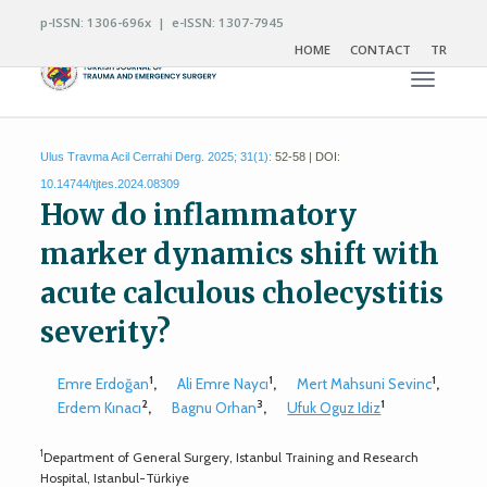
p-ISSN: 1306-696x | e-ISSN: 1307-7945
HOME
CONTACT
TR
Toggle n
Ulus Travma Acil Cerrahi Derg. 2025; 31(1):
52-58 | DOI:
10.14744/tjtes.2024.08309
How do inflammatory
marker dynamics shift with
acute calculous cholecystitis
severity?
1
1
1
Emre Erdoğan
,
Ali Emre Naycı
,
Mert Mahsuni Sevinc
,
2
3
1
Erdem Kınacı
,
Bagnu Orhan
,
Ufuk Oguz Idiz
1
Department of General Surgery, Istanbul Training and Research
Hospital, Istanbul-Türkiye