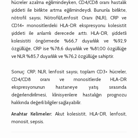
hücreler azalma eğilimindeyken, CD4/CD8 oranı hastalık
şiddeti ile birlikte artma eğilimindeydi. Bununla birlikte,
nötrofil sayısı, Nötrofil/Lenfosit Oranı (NLR), CRP ve
CD14+ monositlerdeki HLA-DR ekspresyonu kolesistit
şiddeti ile anlamlı derecede arttı. HLA-DR, şiddetli
kolesistiti öngörmede %66,7 duyarlılık ve %92,9
özgüllüğe, CRP ise %78,6 duyarlılık ve %81,00 özgüllüğe
ve NLR %85,7 duyarlılık ve %76,2 özgüllüğe sahiptir.
Sonuç: CRP, NLR, lenfosit sayısı, toplam CD3+ hücreler,
CD4/CD8 oranı ve monositlerde HLA-DR
ekspresyonunun hastaneye yatış sırasında
değerlendirilmesi, klinisyenlere hastalığın prognozu
hakkında değerli bilgiler sağlayabilir.
Anahtar Kelimeler:
Akut kolesistit, HLA-DR, lenfosit,
monosit, sepsis.