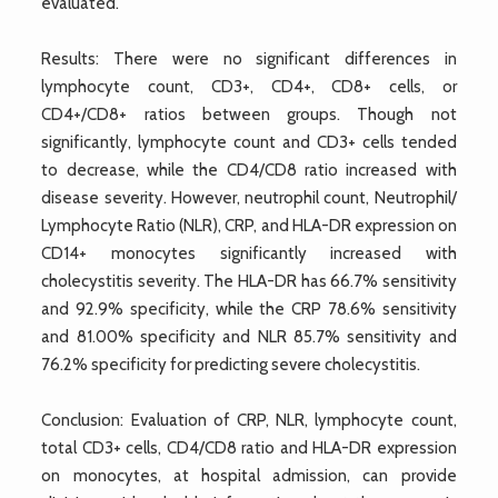
evaluated.
Results: There were no significant differences in
lymphocyte count, CD3+, CD4+, CD8+ cells, or
CD4+/CD8+ ratios between groups. Though not
significantly, lymphocyte count and CD3+ cells tended
to decrease, while the CD4/CD8 ratio increased with
disease severity. However, neutrophil count, Neutrophil/
Lymphocyte Ratio (NLR), CRP, and HLA-DR expression on
CD14+ monocytes significantly increased with
cholecystitis severity. The HLA-DR has 66.7% sensitivity
and 92.9% specificity, while the CRP 78.6% sensitivity
and 81.00% specificity and NLR 85.7% sensitivity and
76.2% specificity for predicting severe cholecystitis.
Conclusion: Evaluation of CRP, NLR, lymphocyte count,
total CD3+ cells, CD4/CD8 ratio and HLA-DR expression
on monocytes, at hospital admission, can provide