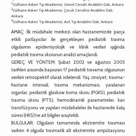
2
Gülhane Askeri Tıp Akademisi, Genel Cerrahi Anabilim Dalı, Ankara
3
Gülhane Askeri Tıp Akademisi, Çocuk Cerrahisi Anabilim Dalı,
Ankara
4
Gülhane Askeri Tıp Akademisi, Acil Tıp Anabilim Dalı, Ankara
AMAÇ: İlk müdahale merkezi olan hastanemizde parça
etkili patlayıcılar ile gerçekleşen pediatrik travma
olgularının epidemiyolojik ve klinik verileri ışığında
pediatrik travma skorunun analizi amaçlandı.
GEREÇ VE YÖNTEM: Şubat 2002 ve ağustos 2005
tarihleri arasında başvuran 17 pediatrik travama olgusunun
verileri retrospektif olarak irdelendi. Yaş, cinsiyet, travma-
hastane intervali, travma mekanizması, yaralanan
organlar, pediatrik glaskow koma skoru (PGKS), pediatrik
travma skoru (PTS), hemodinamik parametreler, kan
transfüzyonu ve yapılan müdahaleler ile hastanede kalış
süresi (HKS)’ne ait bilgiler araştırıldı.
BULGULAR: Olguların tamamında ekstremite travması
varken 4 olguda travmatik alt ekstremite ampütasyonu