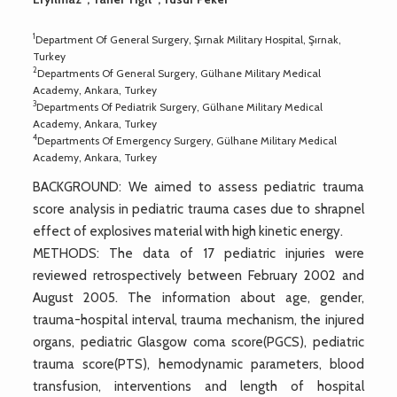
1
Department Of General Surgery, Şırnak Military Hospital, Şırnak,
Turkey
2
Departments Of General Surgery, Gülhane Military Medical
Academy, Ankara, Turkey
3
Departments Of Pediatrik Surgery, Gülhane Military Medical
Academy, Ankara, Turkey
4
Departments Of Emergency Surgery, Gülhane Military Medical
Academy, Ankara, Turkey
BACKGROUND: We aimed to assess pediatric trauma
score analysis in pediatric trauma cases due to shrapnel
effect of explosives material with high kinetic energy.
METHODS: The data of 17 pediatric injuries were
reviewed retrospectively between February 2002 and
August 2005. The information about age, gender,
trauma-hospital interval, trauma mechanism, the injured
organs, pediatric Glasgow coma score(PGCS), pediatric
trauma score(PTS), hemodynamic parameters, blood
transfusion, interventions and length of hospital