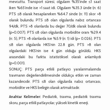
mevcuttu. Transport süresi, olguların %35’inde ≤1 saat
iken %65’inde ise >1 saat idi. Olguların %35.3 ünde (n: 6)
PTS ≤8 olarak hesaplanırken %64.7 sinde (n: 11) skor >8
olarak bulundu. PTS ≤8 olan olgularda nabız ortancası
94/dk, PTS >8 olanlarda bu değer 70/dk olarak bulundu
(p=0.007). PTS ≤8 olan olgularda morbidite oranı %29.4
(n: 5), PTS >8 olanlarda ise %5.9 (n: 1) idi (p= 0.026). PTS
≤8 olan olgularda HKS’nin 22.8 gün, PTS >8 olan
olgulardaki HKS’nin ise 4 gün olduğu görüldü. HKS
arasındaki bu farkta istatistiksel olarak anlamlıydı
(p=0.001).
SONUÇ: PTS parça etkili patlayıcı yaralanmalarında
travmanın değerlendirilmesinde oldukça etkin ve zaman
kazandırıcıdır. PTS ≤8 olan olgularda nabız ortancası,
morbidite ve HKS belirgin olarak artmaktadır.
Anahtar Kelimeler:
Pediatrik, travma, pediatrik travma
skoru, parça etkili patlayıcılar, yüksek kinetik enerji.