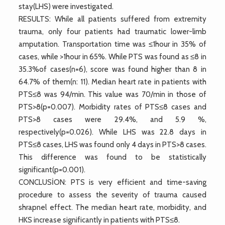
stay(LHS) were investigated.
RESULTS: While all patients suffered from extremity
trauma, only four patients had traumatic lower-limb
amputation. Transportation time was ≤1hour in 35% of
cases, while >1hour in 65%. While PTS was found as ≤8 in
35.3%of cases(n=6), score was found higher than 8 in
64.7% of them(n: 11). Median heart rate in patients with
PTS≤8 was 94/min. This value was 70/min in those of
PTS>8(p=0.007). Morbidity rates of PTS≤8 cases and
PTS>8 cases were 29.4%, and 5.9 %,
respectively(p=0.026). While LHS was 22.8 days in
PTS≤8 cases, LHS was found only 4 days in PTS>8 cases.
This difference was found to be statistically
significant(p=0.001).
CONCLUSİON: PTS is very efficient and time-saving
procedure to assess the severity of trauma caused
shrapnel effect. The median heart rate, morbidity, and
HKS increase significantly in patients with PTS≤8.