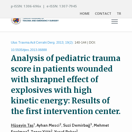
p-ISSN: 1306-696x | e-ISSN: 1307-7945
HOME
CONTACT
TR
Toggle n
Ulus Travma Acil Cerrahi Derg. 2013; 19(2):
140-144 | DOI:
10.5505/tjtes.2013.06888
Analysis of pediatric trauma
score in patients wounded
with shrapnel effect of
explosives with high
kinetic energy: Results of
the first intervention center.
1
2
3
Hüseyin Taş
, Ayhan Mesci
, Suzi Demirbağ
, Mehmet
4
2
2
Eryılmaz
, Taner Yiğit
, Yusuf Peker