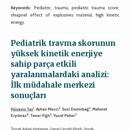
Keywords:
Pediatric, trauma, pediatric trauma score,
shrapnel effect of explosives material, high kinetic
energy.
Pediatrik travma skorunun
yüksek kinetik enerjiye
sahip parça etkili
yaralanmalardaki analizi:
İlk müdahale merkezi
sonuçları
1
2
3
Hüseyin Taş
, Ayhan Mesci
, Suzi Demirbağ
, Mehmet
4
2
2
Eryılmaz
, Taner Yiğit
, Yusuf Peker
1
Şırnak Askeri Hastanesi, Genel Cerrahi Kliniği, Şırnak