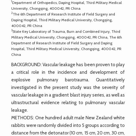
1
Department of Orthopedics, Daping Hospital, Third Military Medical
University, Chongqing, 400042, PR China
2
The 6th Department of Research Institute of Field Surgery and
Daping Hospital, Third Military Medical University, Chongqing,
400042, PR China
3
State Key Laboratory of Trauma, Burn and Combined Injury, Third
Military Medical University, Chongqing, 400042, PR China, The 6th
Department of Research Institute of Field Surgery and Daping
Hospital, Third Military Medical University, Chongqing, 400042, PR
China
BACKGROUND: Vascular leakage has been proven to play
a critical role in the incidence and development of
explosive pulmonary barotrauma. Quantitatively
investigated in the present study was the severity of
vascular leakage in a gradient blast injury series, as well as
ultrastructural evidence relating to pulmonary vascular
leakage.
METHODS: One hundred adult male New Zealand white
rabbits were randomly divided into 5 groups according to
distance from the detonator (10 cm, 15 cm, 20 cm, 30 cm,