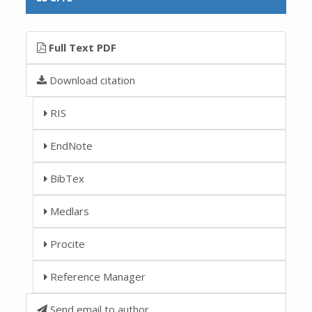
Full Text PDF
Download citation
RIS
EndNote
BibTex
Medlars
Procite
Reference Manager
Send email to author