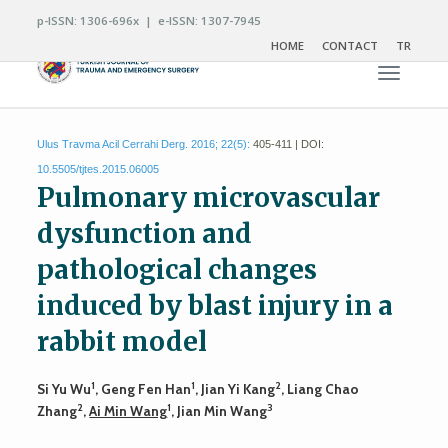
p-ISSN: 1306-696x | e-ISSN: 1307-7945
HOME
CONTACT
TR
Toggle n
Ulus Travma Acil Cerrahi Derg. 2016; 22(5):
405-411 | DOI:
10.5505/tjtes.2015.06005
Pulmonary microvascular
dysfunction and
pathological changes
induced by blast injury in a
rabbit model
1
1
2
Si Yu Wu
, Geng Fen Han
, Jian Yi Kang
, Liang Chao
2
1
3
Zhang
,
Ai Min Wang
, Jian Min Wang