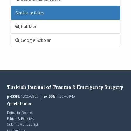
Similar articles
PubMed
Google Scholar
Turkish Journal of Trauma & Emergency Surgery
p-ISSN:
1306-696x |
e-ISSN:
1307-7945
Quick Links
Editorial Board
Ethics & Policies
Submit Manuscript
Contact Us