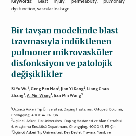
Keywords:
Blast injury, permeability, pulmonary
dysfunction, vascular leakage.
Bir tavşan modelinde blast
travmasıyla indüktlenen
pulmoner mikrovasküler
disfonksiyon ve patolojik
değişiklikler
1
1
2
Si Yu Wu
, Geng Fen Han
, Jian Yi Kang
, Liang Chao
2
1
3
Zhang
,
Ai Min Wang
, Jian Min Wang
1
Üçüncü Askeri Tıp Üniversitesi, Daping Hastanesi, Ortopedi Bölümü,
Chongqing, 400042, PR Çin
2
Üçüncü Askeri Tıp Üniversitesi, Daping Hastanesi ve Alan Cerrahisi
6. Araştırma Enstitüsü Departmanı, Chongqing, 400042, PR Çin
3
Üçüncü Askeri Tıp Üniversitesi, Key Devlet Travma, Yanık ve