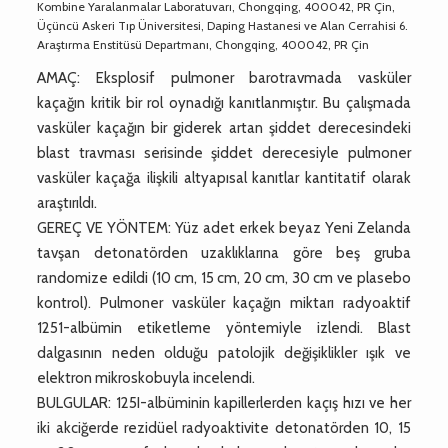
Kombine Yaralanmalar Laboratuvarı, Chongqing, 400042, PR Çin,
Üçüncü Askeri Tıp Üniversitesi, Daping Hastanesi ve Alan Cerrahisi 6.
Araştırma Enstitüsü Departmanı, Chongqing, 400042, PR Çin
AMAÇ: Eksplosif pulmoner barotravmada vasküler
kaçağın kritik bir rol oynadığı kanıtlanmıştır. Bu çalışmada
vasküler kaçağın bir giderek artan şiddet derecesindeki
blast travması serisinde şiddet derecesiyle pulmoner
vasküler kaçağa ilişkili altyapısal kanıtlar kantitatif olarak
araştırıldı.
GEREÇ VE YÖNTEM: Yüz adet erkek beyaz Yeni Zelanda
tavşan detonatörden uzaklıklarına göre beş gruba
randomize edildi (10 cm, 15 cm, 20 cm, 30 cm ve plasebo
kontrol). Pulmoner vasküler kaçağın miktarı radyoaktif
1251-albümin etiketleme yöntemiyle izlendi. Blast
dalgasının neden olduğu patolojik değişiklikler ışık ve
elektron mikroskobuyla incelendi.
BULGULAR: 125I-albüminin kapillerlerden kaçış hızı ve her
iki akciğerde rezidüel radyoaktivite detonatörden 10, 15