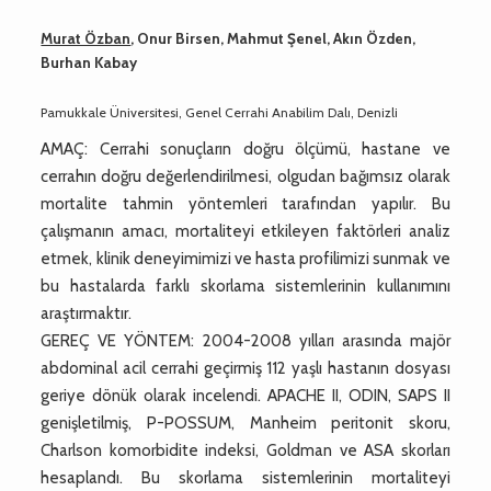
Murat Özban
, Onur Birsen, Mahmut Şenel, Akın Özden,
Burhan Kabay
Pamukkale Üniversitesi, Genel Cerrahi Anabilim Dalı, Denizli
AMAÇ: Cerrahi sonuçların doğru ölçümü, hastane ve
cerrahın doğru değerlendirilmesi, olgudan bağımsız olarak
mortalite tahmin yöntemleri tarafından yapılır. Bu
çalışmanın amacı, mortaliteyi etkileyen faktörleri analiz
etmek, klinik deneyimimizi ve hasta profilimizi sunmak ve
bu hastalarda farklı skorlama sistemlerinin kullanımını
araştırmaktır.
GEREÇ VE YÖNTEM: 2004-2008 yılları arasında majör
abdominal acil cerrahi geçirmiş 112 yaşlı hastanın dosyası
geriye dönük olarak incelendi. APACHE II, ODIN, SAPS II
genişletilmiş, P-POSSUM, Manheim peritonit skoru,
Charlson komorbidite indeksi, Goldman ve ASA skorları
hesaplandı. Bu skorlama sistemlerinin mortaliteyi