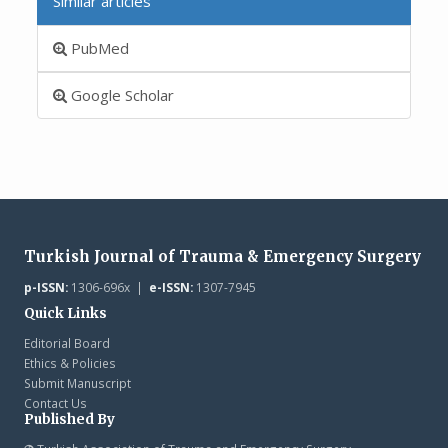
Similar articles
PubMed
Google Scholar
Turkish Journal of Trauma & Emergency Surgery
p-ISSN:
1306-696x |
e-ISSN:
1307-7945
Quick Links
Editorial Board
Ethics & Policies
Submit Manuscript
Contact Us
Published By