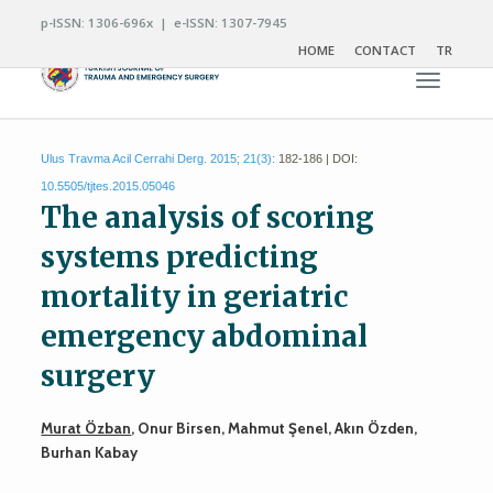
p-ISSN: 1306-696x | e-ISSN: 1307-7945
HOME
CONTACT
TR
Toggle n
Ulus Travma Acil Cerrahi Derg. 2015; 21(3):
182-186 | DOI:
10.5505/tjtes.2015.05046
The analysis of scoring
systems predicting
mortality in geriatric
emergency abdominal
surgery
Murat Özban
, Onur Birsen, Mahmut Şenel, Akın Özden,
Burhan Kabay