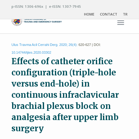
p-ISSN: 1306-696x | e-ISSN: 1307-7945
HOME
CONTACT
TR
Toggle n
Ulus Travma Acil Cerrahi Derg. 2020; 26(4):
620-627 | DOI:
10.14744/tjtes.2020.03302
Effects of catheter orifice
configuration (triple-hole
versus end-hole) in
continuous infraclavicular
brachial plexus block on
analgesia after upper limb
surgery