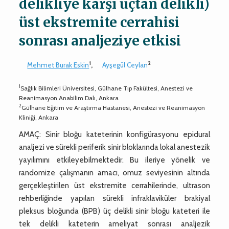
delikliye karşı uçtan delikli)
üst ekstremite cerrahisi
sonrası analjeziye etkisi
1
2
Mehmet Burak Eskin
,
Ayşegül Ceylan
1
Sağlık Bilimleri Üniversitesi, Gülhane Tıp Fakültesi, Anestezi ve
Reanimasyon Anabilim Dalı, Ankara
2
Gülhane Eğitim ve Araştırma Hastanesi, Anestezi ve Reanimasyon
Kliniği, Ankara
AMAÇ: Sinir bloğu kateterinin konfigürasyonu epidural
analjezi ve sürekli periferik sinir bloklarında lokal anestezik
yayılımını etkileyebilmektedir. Bu ileriye yönelik ve
randomize çalışmanın amacı, omuz seviyesinin altında
gerçekleştirilen üst ekstremite cerrahilerinde, ultrason
rehberliğinde yapılan sürekli infraklaviküler brakiyal
pleksus bloğunda (BPB) üç delikli sinir bloğu kateteri ile
tek delikli kateterin ameliyat sonrası analjezik