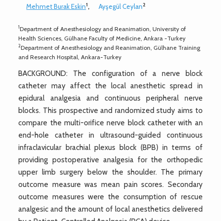
1
2
Mehmet Burak Eskin
,
Ayşegül Ceylan
1
Department of Anesthesiology and Reanimation, University of
Health Sciences, Gülhane Faculty of Medicine, Ankara -Turkey
2
Department of Anesthesiology and Reanimation, Gülhane Training
and Research Hospital, Ankara-Turkey
BACKGROUND: The configuration of a nerve block
catheter may affect the local anesthetic spread in
epidural analgesia and continuous peripheral nerve
blocks. This prospective and randomized study aims to
compare the multi-orifice nerve block catheter with an
end-hole catheter in ultrasound-guided continuous
infraclavicular brachial plexus block (BPB) in terms of
providing postoperative analgesia for the orthopedic
upper limb surgery below the shoulder. The primary
outcome measure was mean pain scores. Secondary
outcome measures were the consumption of rescue
analgesic and the amount of local anesthetics delivered