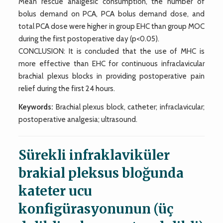
Mean rescue analgesic consumption, the number of
bolus demand on PCA, PCA bolus demand dose, and
total PCA dose were higher in group EHC than group MOC
during the first postoperative day (p<0.05).
CONCLUSION: It is concluded that the use of MHC is
more effective than EHC for continuous infraclavicular
brachial plexus blocks in providing postoperative pain
relief during the first 24 hours.
Keywords:
Brachial plexus block, catheter; infraclavicular;
postoperative analgesia; ultrasound.
Sürekli infraklaviküler
brakial pleksus bloğunda
kateter ucu
konfigürasyonunun (üç