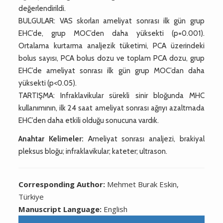
değerlendirildi.
BULGULAR: VAS skorları ameliyat sonrası ilk gün grup
EHC’de, grup MOC’den daha yüksekti (p=0.001).
Ortalama kurtarma analjezik tüketimi, PCA üzerindeki
bolus sayısı, PCA bolus dozu ve toplam PCA dozu, grup
EHC’de ameliyat sonrası ilk gün grup MOC’dan daha
yüksekti (p<0.05).
TARTIŞMA: Infraklavikular sürekli sinir bloğunda MHC
kullanımının, ilk 24 saat ameliyat sonrası ağrıyı azaltmada
EHC’den daha etkili olduğu sonucuna vardık.
Anahtar Kelimeler:
Ameliyat sonrası analjezi, brakiyal
pleksus bloğu; infraklavikular; kateter; ultrason.
Corresponding Author:
Mehmet Burak Eskin,
Türkiye
Manuscript Language:
English