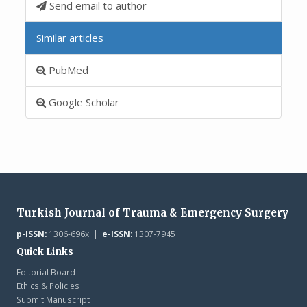
Send email to author
Similar articles
PubMed
Google Scholar
Turkish Journal of Trauma & Emergency Surgery
p-ISSN:
1306-696x |
e-ISSN:
1307-7945
Quick Links
Editorial Board
Ethics & Policies
Submit Manuscript