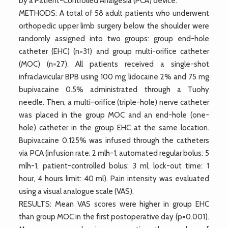
by a Patient-Controlled Analgesia (PCA) device.
METHODS: A total of 58 adult patients who underwent
orthopedic upper limb surgery below the shoulder were
randomly assigned into two groups: group end-hole
catheter (EHC) (n=31) and group multi-orifice catheter
(MOC) (n=27). All patients received a single-shot
infraclavicular BPB using 100 mg lidocaine 2% and 75 mg
bupivacaine 0.5% administrated through a Tuohy
needle. Then, a multi–orifice (triple-hole) nerve catheter
was placed in the group MOC and an end-hole (one-
hole) catheter in the group EHC at the same location.
Bupivacaine 0.125% was infused through the catheters
via PCA (infusion rate: 2 mlh-1, automated regular bolus: 5
mlh-1, patient-controlled bolus: 3 ml, lock-out time: 1
hour, 4 hours limit: 40 ml). Pain intensity was evaluated
using a visual analogue scale (VAS).
RESULTS: Mean VAS scores were higher in group EHC
than group MOC in the first postoperative day (p=0.001).