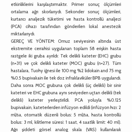
etkinliklerini karşılaştırmaktır. Primer sonuç ölçümleri
ortalama ağrı skorlarıydı. Sekonder sonuç ölçümleri,
kurtarıcı analjezik tüketimi ve hasta kontrollü analjezi
(PCA) cihazı tarafından gönderilen lokal anestezik
miktarlarıydı.
GEREÇ VE YÖNTEM: Omuz seviyesinin altında üst
ekstremite cerrahisi uygulanan toplam 58 erişkin hasta
rastgele iki gruba ayrıldı: Tek delikli kateter (EHC) grubu
(n=31) ve çok delikli kateter (MOC) grubu (n=27). Tüm
hastalara, Tuohy iğnesi ile 100 mg %2 lidokain and 75 mg
%0.5 bupivakain ile tek doz infraklaviküler BPB uygulandı.
Daha sonra MOC grubuna çok delikli (üç delikli) bir sinir
kateteri ve EHC grubuna aynı seviyeden uçtan delikli (tek
delikli) kateter yerleştirildi. PCA yoluyla %0.125
bupivakain, kateterlerden infüzyon edildi (infüzyon hızı: 2
ml/sa, otomatik düzenli bolus: 5 ml/sa, hasta kontrollü
bolus: 3 ml, kilitleme süresi: 1 saat, 4 saatlik limit: 40 ml).
Ağrı şiddeti görsel analog skala (VAS) kullanılarak