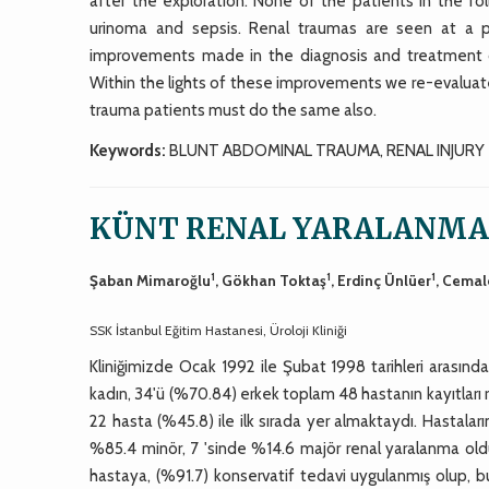
after the exploration. None of the patients in the fo
urinoma and sepsis. Renal traumas are seen at a p
improvements made in the diagnosis and treatment 
Within the lights of these improvements we re-evaluat
trauma patients must do the same also.
Keywords:
BLUNT ABDOMINAL TRAUMA, RENAL INJURY
KÜNT RENAL YARALANMA
1
1
1
Şaban Mimaroğlu
, Gökhan Toktaş
, Erdinç Ünlüer
, Cemal
SSK İstanbul Eğitim Hastanesi, Üroloji Kliniği
Kliniğimizde Ocak 1992 ile Şubat 1998 tarihleri arasınd
kadın, 34'ü (%70.84) erkek toplam 48 hastanın kayıtları
22 hasta (%45.8) ile ilk sırada yer almaktaydı. Hastalar
%85.4 minör, 7 'sinde %14.6 majör renal yaralanma old
hastaya, (%91.7) konservatif tedavi uygulanmış olup, bun