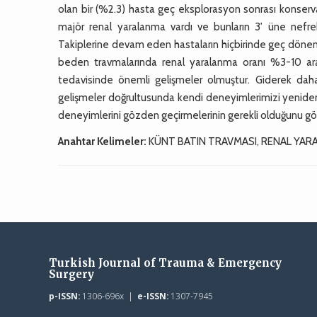
olan bir (%2.3) hasta geç eksplorasyon sonrası konserva
majör renal yaralanma vardı ve bunların 3' üne nefrek
Takiplerine devam eden hastaların hiçbirinde geç dönem
beden travmalarında renal yaralanma oranı %3-10 ara
tedavisinde önemli gelişmeler olmuştur. Giderek daha
gelişmeler doğrultusunda kendi deneyimlerimizi yeniden g
deneyimlerini gözden geçirmelerinin gerekli olduğunu gö
Anahtar Kelimeler:
KÜNT BATIN TRAVMASI, RENAL YA
Turkish Journal of Trauma & Emergency
Surgery
p-ISSN:
1306-696x |
e-ISSN:
1307-7945