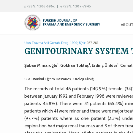
p-ISSN: 1306-696x | e-ISSN: 1307-7945
ABOUT
Ulus Travma Acil Cerrahi Derg. 1999; 5(4):
257-261
GENITOURINARY SYSTEM
1
1
1
Şaban Mimaroğlu
, Gökhan Toktaş
, Erdinç Ünlüer
, Cemal
SSK İstanbul Eğitim Hastanesi, Üroloji Kliniği
The records of total 48 patients (14(29%) female, (34(
between January 1992 and February 1998 were reviewe
patients 45.8%). There were 41 patients (85.4%) mino
patients which 41 were minor and three were major tre
(97.7%) patients where as one patient (2.3%) under
exploration had major renal traumas and 3 of them tr