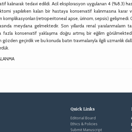
tif kalınarak tedavi edildi. Acil eksplorasyon uygulanan 4 (%8.3) h
tomi yapılırken kalan bir hastaya konservatif kalınmasına karar ver
 komplikasyonları (retroperitoneal apse, ürinom, sepsis) gelişmedi.
sında meydana gelmektedir. Son yıllarda renal yaralanmaların ta
 fazla konservatif yaklaşıma doğru artmış bir eğilim görülmektedi
özden geçirdik ve bu konuda batın travmalarıyla ilgili uzmanlık dall
rdük.
RALANMA
Quick Links
Editorial Board
Ethics & Policies
Submit Manuscript