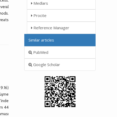
cess,
Medlars
veral
hods.
Procite
reats
Reference Manager
Similar articles
PubMed
Google Scholar
29.16)
 düşme
1'inde
am 44
anması