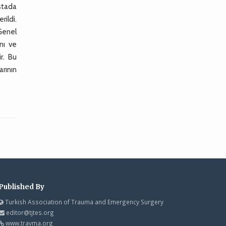
astada
ildi.
 Genel
nı ve
r. Bu
arının
Published By
Turkish Association of Trauma and Emergency Surgery
editor@tjtes.org
www.travma.org