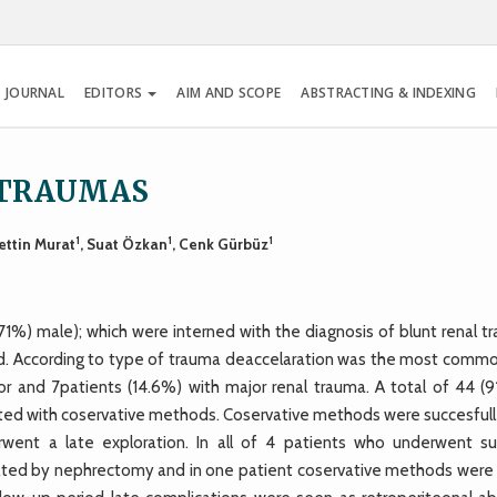
 JOURNAL
EDITORS
AIM AND SCOPE
ABSTRACTING & INDEXING
 TRAUMAS
1
1
1
ettin Murat
, Suat Özkan
, Cenk Gürbüz
71%) male); which were interned with the diagnosis of blunt renal t
d. According to type of trauma deaccelaration was the most commo
r and 7patients (14.6%) with major renal trauma. A total of 44 (9
ated with coservative methods. Coservative methods were succesfull 
went a late exploration. In all of 4 patients who underwent sur
eated by nephrectomy and in one patient coservative methods were