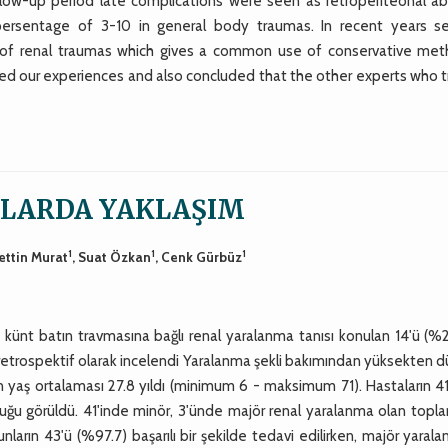
llow-up period late complications were seen as retroperiteonal ab
ersentage of 3-10 in general body traumas. In recent years se
of renal traumas which gives a common use of conservative met
ed our experiences and also concluded that the other experts who t
LARDA YAKLAŞIM
1
1
1
ettin Murat
, Suat Özkan
, Cenk Gürbüz
a künt batın travmasına bağlı renal yaralanma tanısı konulan 14'ü (%
 retrospektif olarak incelendi Yaralanma şekli bakımından yüksekten
ın yaş ortalaması 27.8 yıldı (minimum 6 - maksimum 71). Hastaların 4
uğu görüldü. 41'inde minör, 3'ünde majör renal yaralanma olan topl
ların 43'ü (%97.7) başarılı bir şekilde tedavi edilirken, majör yaral