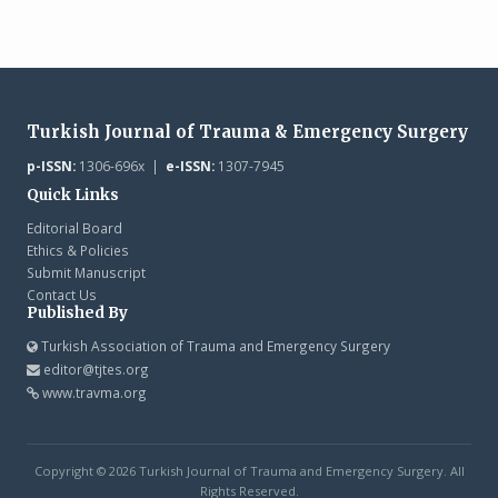
Turkish Journal of Trauma & Emergency Surgery
p-ISSN:
1306-696x |
e-ISSN:
1307-7945
Quick Links
Editorial Board
Ethics & Policies
Submit Manuscript
Contact Us
Published By
Turkish Association of Trauma and Emergency Surgery
editor@tjtes.org
www.travma.org
Copyright © 2026 Turkish Journal of Trauma and Emergency Surgery. All
Rights Reserved.