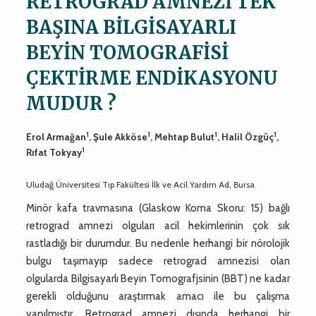
RETROGRAD AMNEZİ TEK
BAŞINA BİLGİSAYARLI
BEYİN TOMOGRAFİSİ
ÇEKTİRME ENDİKASYONU
MUDUR ?
1
1
1
1
Erol Armağan
, Şule Akköse
, Mehtap Bulut
, Halil Özgüç
,
1
Rıfat Tokyay
Uludağ Üniversitesi Tıp Fakültesi İlk ve Acil Yardım Ad, Bursa
Minör kafa travmasına (Glaskow Koma Skoru: 15) bağlı
retrograd amnezi olguları acil hekimlerinin çok sık
rastladığı bir durumdur. Bu nedenle herhangi bir nörolojik
bulgu taşımayıp sadece retrograd amnezisi olan
olgularda Bilgisayarlı Beyin Tomografjsinin (BBT) ne kadar
gerekli olduğunu araştırmak amacı ile bu çalışma
yapılmıştır. Retrograd amnezi dışında herhangi bir