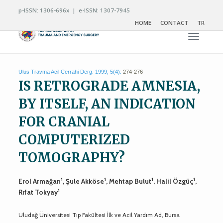
p-ISSN: 1306-696x | e-ISSN: 1307-7945
HOME
CONTACT
TR
Toggle n
Ulus Travma Acil Cerrahi Derg. 1999; 5(4):
274-276
IS RETROGRADE AMNESIA,
BY ITSELF, AN INDICATION
FOR CRANIAL
COMPUTERIZED
TOMOGRAPHY?
1
1
1
1
Erol Armağan
, Şule Akköse
, Mehtap Bulut
, Halil Özgüç
,
1
Rıfat Tokyay
Uludağ Üniversitesi Tıp Fakültesi İlk ve Acil Yardım Ad, Bursa