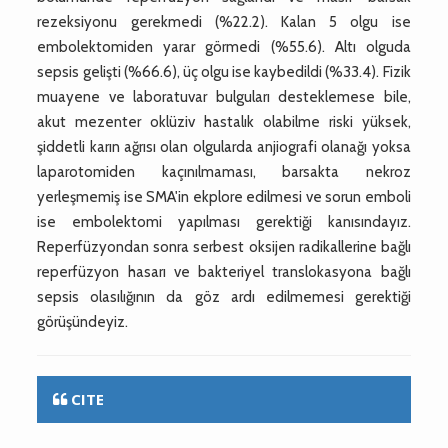
rezeksiyonu gerekmedi (%22.2). Kalan 5 olgu ise
embolektomiden yarar görmedi (%55.6). Altı olguda
sepsis gelişti (%66.6), üç olgu ise kaybedildi (%33.4). Fizik
muayene ve laboratuvar bulguları desteklemese bile,
akut mezenter oklüziv hastalık olabilme riski yüksek,
şiddetli karın ağrısı olan olgularda anjiografi olanağı yoksa
laparotomiden kaçınılmaması, barsakta nekroz
yerleşmemiş ise SMA'in ekplore edilmesi ve sorun emboli
ise embolektomi yapılması gerektiği kanısındayız.
Reperfüzyondan sonra serbest oksijen radikallerine bağlı
reperfüzyon hasarı ve bakteriyel translokasyona bağlı
sepsis olasılığının da göz ardı edilmemesi gerektiği
görüşündeyiz.
CITE