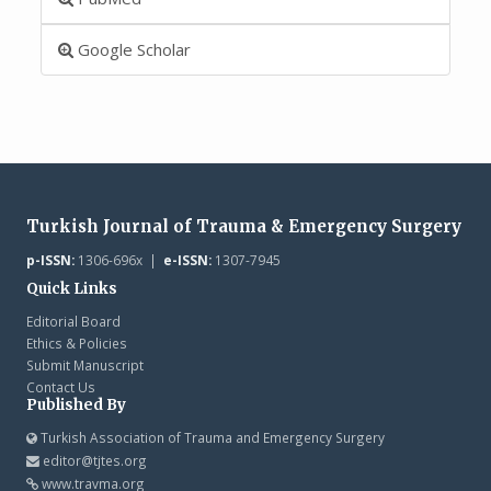
Google Scholar
Turkish Journal of Trauma & Emergency Surgery
p-ISSN:
1306-696x |
e-ISSN:
1307-7945
Quick Links
Editorial Board
Ethics & Policies
Submit Manuscript
Contact Us
Published By
Turkish Association of Trauma and Emergency Surgery
editor@tjtes.org
www.travma.org