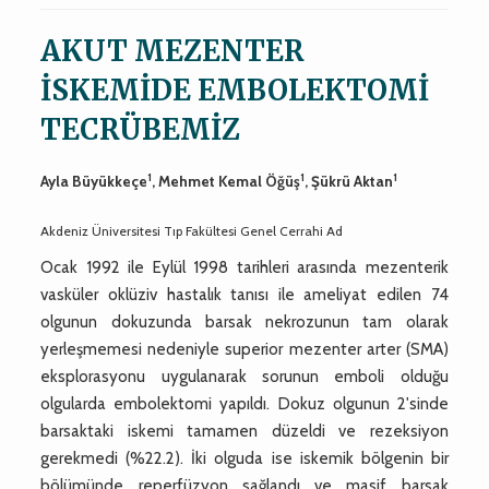
AKUT MEZENTER
İSKEMİDE EMBOLEKTOMİ
TECRÜBEMİZ
1
1
1
Ayla Büyükkeçe
, Mehmet Kemal Öğüş
, Şükrü Aktan
Akdeniz Üniversitesi Tıp Fakültesi Genel Cerrahi Ad
Ocak 1992 ile Eylül 1998 tarihleri arasında mezenterik
vasküler oklüziv hastalık tanısı ile ameliyat edilen 74
olgunun dokuzunda barsak nekrozunun tam olarak
yerleşmemesi nedeniyle superior mezenter arter (SMA)
eksplorasyonu uygulanarak sorunun emboli olduğu
olgularda embolektomi yapıldı. Dokuz olgunun 2'sinde
barsaktaki iskemi tamamen düzeldi ve rezeksiyon
gerekmedi (%22.2). İki olguda ise iskemik bölgenin bir
bölümünde reperfüzyon sağlandı ve masif barsak