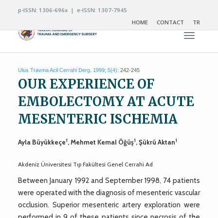
p-ISSN: 1306-696x | e-ISSN: 1307-7945
HOME
CONTACT
TR
Toggle n
Ulus Travma Acil Cerrahi Derg. 1999; 5(4):
242-245
OUR EXPERIENCE OF
EMBOLECTOMY AT ACUTE
MESENTERIC ISCHEMIA
1
1
1
Ayla Büyükkeçe
, Mehmet Kemal Öğüş
, Şükrü Aktan
Akdeniz Üniversitesi Tıp Fakültesi Genel Cerrahi Ad
Between January 1992 and September 1998, 74 patients
were operated with the diagnosis of mesenteric vascular
occlusion. Superior mesenteric artery exploration were
performed in 9 of these patients since necrosis of the