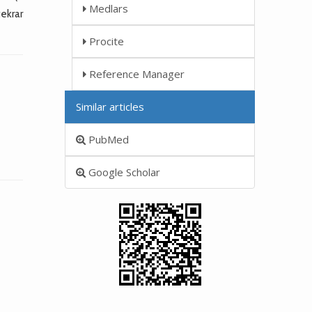
Medlars
tekrar
Procite
Reference Manager
Similar articles
PubMed
Google Scholar