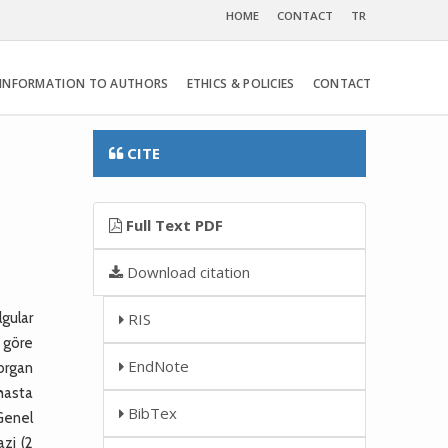
HOME
CONTACT
TR
INFORMATION TO AUTHORS
ETHICS & POLICIES
CONTACT
CITE
Full Text PDF
Download citation
lgular
RIS
 göre
EndNote
 organ
 hasta
BibTex
Genel
azi (2