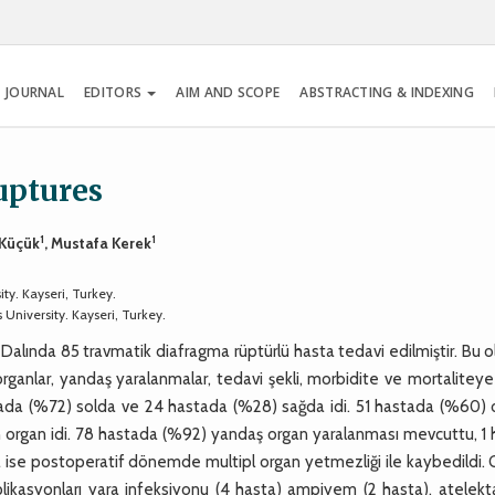
 JOURNAL
EDITORS
AIM AND SCOPE
ABSTRACTING & INDEXING
uptures
1
1
 Küçük
, Mustafa Kerek
ty. Kayseri, Turkey.
University. Kayseri, Turkey.
 Dalında 85 travmatik diafragma rüptürlü hasta tedavi edilmiştir. Bu o
ganlar, yandaş yaralanmalar, tedavi şekli, morbidite ve mortaliteye
hastada (%72) solda ve 24 hastada (%28) sağda idi. 51 hastada (%60)
şan organ idi. 78 hastada (%92) yandaş organ yaralanması mevcuttu, 1
ise postoperatif dönemde multipl organ yetmezliği ile kaybedildi. 
plikasyonları yara infeksiyonu (4 hasta) ampiyem (2 hasta), atelekt