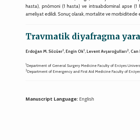
hasta), pnömoni (1 hasta) ve intraabdominal apse (1 hast
ameliyat edildi. Sonuç olarak, mortalite ve morbiditede 
Travmatik diyafragma yara
1
1
2
Erdoğan M. Sözüer
, Engin Ok
, Levent Avşaroğulları
, Can
1
Department of General Surgery Medicine Faculty of Erciyes Universi
2
Department of Emergency and First Aid Medicine Faculty of Erciyes 
Manuscript Language:
English