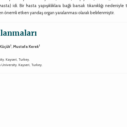
a) idi. Bir hasta yapışıklıklara bağlı barsak tıkanıklığı nedeniyle 
en önemli etken yandaş organ yaralanması olarak belirlenmiştir.
lanmaları
1
1
 Küçük
, Mustafa Kerek
ty. Kayseri, Turkey.
University. Kayseri, Turkey.