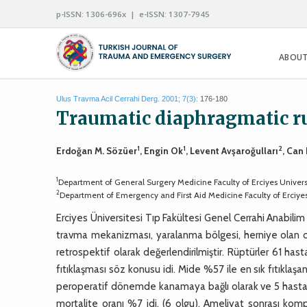
p-ISSN: 1306-696x | e-ISSN: 1307-7945
ABOUT
Ulus Travma Acil Cerrahi Derg. 2001; 7(3):
176-180
Traumatic diaphragmatic r
1
1
2
Erdoğan M. Sözüer
, Engin Ok
, Levent Avşaroğulları
, Can
1
Department of General Surgery Medicine Faculty of Erciyes Universi
2
Department of Emergency and First Aid Medicine Faculty of Erciyes 
Erciyes Üniversitesi Tıp Fakültesi Genel Cerrahi Anabilim
travma mekanizması, yaralanma bölgesi, herniye olan or
retrospektif olarak değerlendirilmiştir. Rüptürler 61 
fıtıklaşması söz konusu idi. Mide %57 ile en sık fıtıkla
peroperatif dönemde kanamaya bağlı olarak ve 5 hasta 
mortalite oranı %7 idi. (6 olgu). Ameliyat sonrası kom