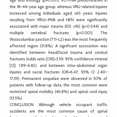
age and etiology (p=0.001); VO-MVA predominated in
the 18–44-year age group, whereas VRU-related injuries
increased among individuals aged ≥65 years. Injuries
resulting from VRUs-MVA and HEFs were significantly
associated with major trauma (ISS ≥16) (p=0.044) and
multiple vertebral fractures (p=0.001). The
thoracolumbar junction (T11–L2) was the most frequently
affected region (31.8%). A significant association was
identified between head/facial trauma and cervical
fractures (odds ratio [OR]=3.59; 95% confidence interval
[CI]: 1.89–6.82), and between intra-abdominal organ
injuries and sacral fractures (OR=6.47; 95% CI: 2.40–
17.39). Permanent sequelae were observed in 50% of
patients with follow-up data; the most common were
restricted spinal mobility (46.8%) and spinal cord injury
(13.5%).
CONCLUSION: Although vehicle occupant traffic
accidents are the most common cause of spinal