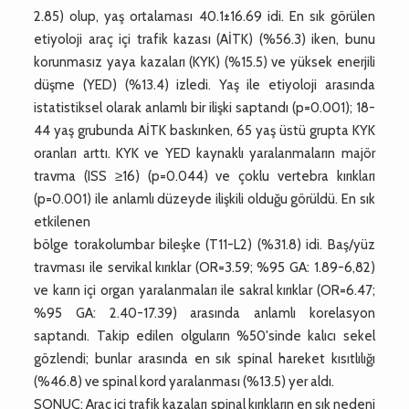
2.85) olup, yaş ortalaması 40.1±16.69 idi. En sık görülen
etiyoloji araç içi trafik kazası (AİTK) (%56.3) iken, bunu
korunmasız yaya kazaları (KYK) (%15.5) ve yüksek enerjili
düşme (YED) (%13.4) izledi. Yaş ile etiyoloji arasında
istatistiksel olarak anlamlı bir ilişki saptandı (p=0.001); 18-
44 yaş grubunda AİTK baskınken, 65 yaş üstü grupta KYK
oranları arttı. KYK ve YED kaynaklı yaralanmaların majör
travma (ISS ≥16) (p=0.044) ve çoklu vertebra kırıkları
(p=0.001) ile anlamlı düzeyde ilişkili olduğu görüldü. En sık
etkilenen
bölge torakolumbar bileşke (T11-L2) (%31.8) idi. Baş/yüz
travması ile servikal kırıklar (OR=3.59; %95 GA: 1.89-6,82)
ve karın içi organ yaralanmaları ile sakral kırıklar (OR=6.47;
%95 GA: 2.40-17.39) arasında anlamlı korelasyon
saptandı. Takip edilen olguların %50'sinde kalıcı sekel
gözlendi; bunlar arasında en sık spinal hareket kısıtlılığı
(%46.8) ve spinal kord yaralanması (%13.5) yer aldı.
SONUÇ: Araç içi trafik kazaları spinal kırıkların en sık nedeni