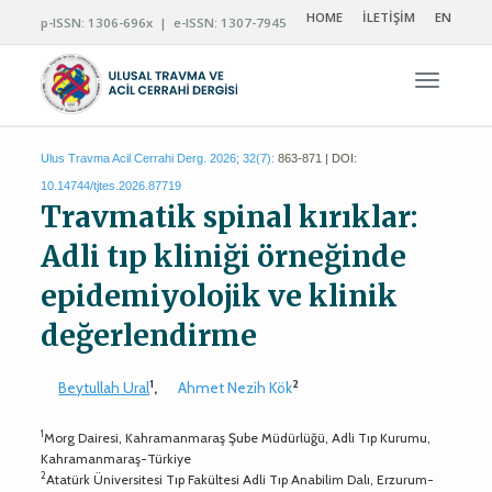
HOME
İLETİŞİM
EN
p-ISSN: 1306-696x | e-ISSN: 1307-7945
Navigas
Ulus Travma Acil Cerrahi Derg. 2026; 32(7):
863-871 | DOI:
10.14744/tjtes.2026.87719
Travmatik spinal kırıklar:
Adli tıp kliniği örneğinde
epidemiyolojik ve klinik
değerlendirme
1
2
Beytullah Ural
,
Ahmet Nezih Kök
1
Morg Dairesi, Kahramanmaraş Şube Müdürlüğü, Adli Tıp Kurumu,
Kahramanmaraş-Türkiye
2
Atatürk Üniversitesi Tıp Fakültesi Adli Tıp Anabilim Dalı, Erzurum-