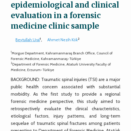
epidemiological and clinical
evaluation in a forensic
medicine clinic sample
1
2
Beytullah Ural
,
Ahmet Nezih Kök
1
Morgue Department, Kahramanmaraş Branch Office, Council of
Forensic Medicine, Kahramanmaraş-Türkiye
2
Department of Forensic Medicine, Ataturk University Faculty of
Medicine, Erzurum-Türkiye
BACKGROUND: Traumatic spinal injuries (TSI) are a major
public health concern associated with substantial
morbidity. As the first study to provide a regional
forensic medicine perspective, this study aimed to
retrospectively evaluate the clinical characteristics,
etiological factors, injury patterns, and long-term
sequelae of traumatic spinal fractures among patients
presenting to Department of Forensic Medicine, Atatürk