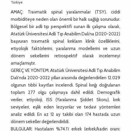
Türkiye
AMAÇ: Travmatik spinal yaralanmalar (TSY), ciddi
morbiditeye neden olan önemli bir halk sağlığı sorunudur.
Bölgesel bir adli tıp perspektifi sunan ilk çalışma olarak,
Atatürk Üniversitesi Adli Tıp Anabilim Dalı’na (2020-2022)
başvuran travmatik spinal kırıkların klinik özelliklerini,
etiyolojik faktörlerini, yaralanma modellerini ve uzun
dönem sekellerini retrospektif olarak incelemeyi
amaçlamıştır.
GEREÇ VE YÖNTEM: Atatürk Üniversitesi Adli Tıp Anabilim
Dalı'nda 2020-2022 yılları arasında değerlendirilen 12.029
olgunun tıbbi kayıtları incelendi. Spinal kırığı doğrulanan
toplam 277 olgu çalışmaya dahil edildi. Demografik
veriler, etiyoloji, ISS (Yaralanma Şiddet Skoru), kırık
seviyeleri, eşlik eden lezyonlar ve tedavi yöntemleri
analiz edildi. En az 12 ay takibi olan 174 hastada uzun
dönem sekeller değerlendirildi.
BULGULAR: Hastaların %74.1’i erkek (erkek/kadın oranı: