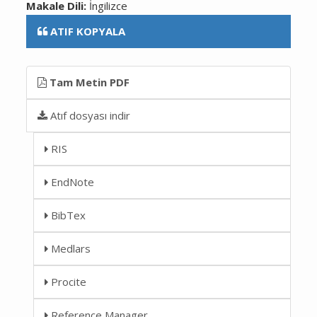
Makale Dili:
İngilizce
ATIF KOPYALA
Tam Metin PDF
Atıf dosyası indir
RIS
EndNote
BibTex
Medlars
Procite
Reference Manager